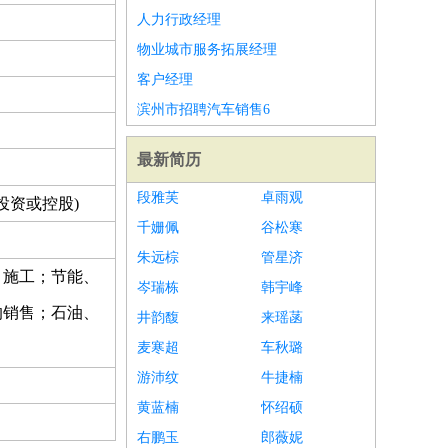
人力行政经理
物业城市服务拓展经理
客户经理
滨州市招聘汽车销售6
最新简历
段雅芙
卓雨观
投资或控股)
千姗佩
谷松寒
朱远棕
管星济
、施工；节能、
岑瑞栋
韩宇峰
的销售；石油、
井韵馥
来瑶菡
麦寒超
车秋璐
游沛纹
牛捷楠
黄蓝楠
怀绍硕
右鹏玉
郎薇妮