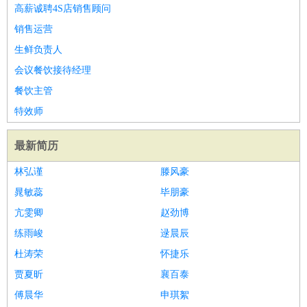
高薪诚聘4S店销售顾问
销售运营
生鲜负责人
会议餐饮接待经理
餐饮主管
特效师
最新简历
林弘谨
滕风豪
晁敏蕊
毕朋豪
亢雯卿
赵劲博
练雨峻
逯晨辰
杜涛荣
怀捷乐
贾夏昕
襄百泰
傅晨华
申琪絮