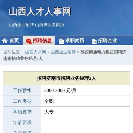
山西人才人事网
山西企业招聘
山西求职者简历
首页
招聘信息
求职简历
招聘企业
当前位置：
山西人才网
>
山西企业招聘
>
陕西秦通电力集团招聘济
南市招聘业务经理2人
招聘济南市招聘业务经理2人
工作薪水
2000-3000 元/月
招聘人数
工作类型
2人
全职
性别要求
学历要求
-
大专
工作经验
年龄要求
1-3年