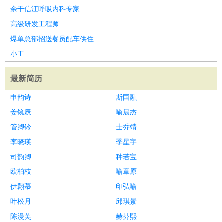
余干信江呼吸内科专家
高级研发工程师
爆单总部招送餐员配车供住
小工
最新简历
申韵诗
斯国融
姜镜辰
喻晨杰
管卿铃
士乔靖
李晓瑛
季星宇
司韵卿
种若宝
欧柏枝
喻章原
伊翾慕
印弘喻
叶松月
邱琪景
陈漫芙
赫芬熙