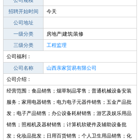
工作地点
公司规模
招聘开始时间
公司电话
今天
招聘结束时间
公司地址
2021-09-20
一级分类
房地产|建筑|装修
二级分类
三级分类
建筑/装修
工程监理
公司福利：
其他行业
监理类
公司名称
山西亲家贸易有限公司
公司介绍：
公司类型
有限责任公司(自然人投资或控股)
经营范围：食品销售；烟草制品零售；普通机械设备安装
服务；家用电器销售；电力电子元器件销售；五金产品批
发；电子产品销售；办公设备耗材销售；游艺及娱乐用品
销售；照相机及器材销售；计算机软硬件及辅助设备批
发；化妆品批发；日用百货销售；个人卫生用品销售；化