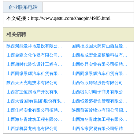
企业联系电话
本文链接：http://www.qsstu.com/zhaopin/4985.html
相关招聘
陕西聚能发祥地建设有限公司招聘土建监理员
国药控股国大药房山西益源连锁有限公司胜利西街店招聘土建监理工程师
山西金森文化传媒有限公司招聘监理员
山西益成宏业腐植酸科技有限公司招聘工程监理员
山西超时代装饰设计工程有限公司招聘莱芜市招聘监理员6
山西乾昇实业有限公司招聘安全监理工程师
山西同缘景辉汽车租赁有限公司招聘水利部监理工程师
山西同缘景辉汽车租赁有限公司招聘监理员
陕西天天充电技术有限公司招聘安全监理工程师
山西钰欣铸锻股份有限公司招聘兼职）国家注册监理工程师
山西富宝恒房地产开发有限公司招聘工程监理
山西啦叨叨电子商务有限公司招聘专业监理工程师
山西大晋国际(集团)股份有限公司招聘日照市招聘工程监理2人
山西钰景盛餐饮管理有限公司招聘国家注册监理工程师证书
山西佳尚实业有限公司招聘监理
陕西煎茶岭镍业有限公司招聘工程监理员
山西海冬青建筑工程有限公司招聘全国监理工程师
山西海冬青建筑工程有限公司招聘隧道专业监理工程师
山西煤机晋龙机电有限公司招聘水运监理员
山西亲家贸易有限公司招聘监理工程师