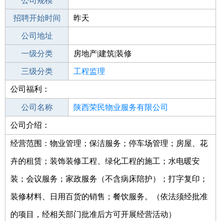
工作地点
公司规模
招聘开始时间
公司电话
昨天
招聘结束时间
公司地址
2021-09-19
一级分类
房地产|建筑|装修
二级分类
三级分类
建筑/装修
工程监理
公司福利：
其他行业
公司名称
陕西荣民物业服务有限公司
公司介绍：
公司类型
有限责任公司(自然人投资或控股)
经营范围：物业管理；保洁服务；停车场管理；房屋、花
卉的租赁；装饰装修工程、绿化工程的施工；水电暖安
装；会议服务；家政服务（不含病床陪护）；打字复印；
装修材料、日用百货的销售；餐饮服务。（依法须经批准
的项目，经相关部门批准后方可开展经营活动）