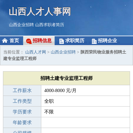
山西人才人事网
山西企业招聘
山西求职者简历
首页
招聘信息
求职简历
招聘企业
当前位置：
山西人才网
>
山西企业招聘
>
陕西荣民物业服务招聘土
建专业监理工程师
招聘土建专业监理工程师
工作薪水
4000-8000 元/月
招聘人数
工作类型
若干
全职
性别要求
学历要求
-
不限
工作经验
年龄要求
应届生