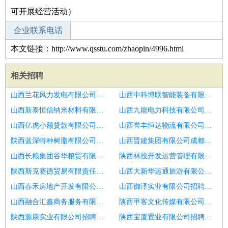
可开展经营活动）
企业联系电话
本文链接：http://www.qsstu.com/zhaopin/4996.html
相关招聘
山西兰花风力发电有限公司招聘怡莱酒店总经理
山西中科博联智能装备有限公司招聘招蜡形师傅
山西新泰恒信纳米材料有限公司招聘行政人事部经理
山西九能电力科技有限公司招聘分公司副总经理
山西亿虎小额贷款有限公司招聘开发报建员
山西誉丰恒达物流有限公司招聘地产公司总经理
陕西蓝深特种树脂有限公司招聘副总经理
山西晋建集团有限公司成都分公司招聘组织部
山西长粮集团谷华粮贸有限责任公司招聘预结算经理成本经理商务经理
陕西林投开发运营管理有限公司招聘人寿保险代理有限公司总经理
陕西斯克赛德贸易有限责任公司招聘营销
山西大新华运通旅游有限公司招聘竞标专员
山西春禾房地产开发有限公司招聘格林东方酒店总经理
山西御泽实业有限公司招聘欢阁品牌
山西融合汇鑫商务服务有限公司招聘酒店总经理
陕西甲客文化传媒有限公司招聘格林豪泰酒店总经理
陕西源康实业有限公司招聘营业分处经理
陕西宝厦置业有限公司招聘民宿总经理