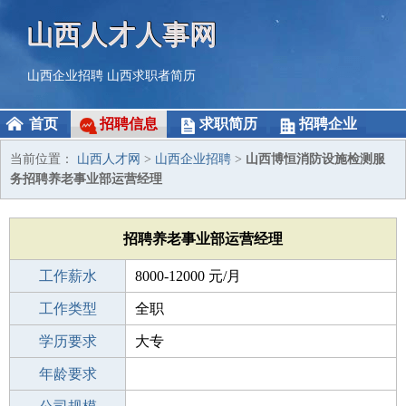
山西人才人事网
山西企业招聘
山西求职者简历
首页
招聘信息
求职简历
招聘企业
当前位置：
山西人才网
>
山西企业招聘
>
山西博恒消防设施检测服
务招聘养老事业部运营经理
招聘养老事业部运营经理
工作薪水
8000-12000 元/月
招聘人数
工作类型
1人
全职
性别要求
学历要求
-
大专
工作经验
年龄要求
3-5年