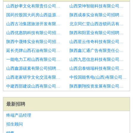
山西妙聿文化有限责任公司招聘血透室护士
山西荣坤智能科技有限公司招聘护士
国药控股国大药房山西益源连锁有限公司孝义三贤店招聘护士
陕西成泰实业有限公司招聘护士
山西古冶集团旅游开发有限公司招聘精神科护士
北京同仁堂山西连锁药店有限责任公司小店南中环中医诊所招聘护士
山西优惠鹊科技有限公司招聘口腔护士,护士
陕西和阳置业有限公司招聘口腔护士长
陕西中晟锋实业有限公司招聘血透护士
山西星云传奇科技有限公司招聘实习护士
延长壳牌山西石油有限公司太原太榆路西武宿加油站招聘护士,口腔护士
陕西鑫汇通广告有限责任公司招聘护士
一能电力工程山西有限公司温州分公司招聘口腔护士
山西九思信息科技有限公司招聘口腔护士
山西鑫源碳素有限公司招聘口腔护士
山西启泰锦瑞科技有限公司招聘护士
山西老家研学文化交流有限公司招聘体检科护士长
中投国能售电(山西)有限公司招聘身高管理师护士
中建西部建设山西有限公司晋源分公司招聘护士
陕西鹏翔投资发展有限公司招聘惠民苑门诊部招聘护士
最新招聘
终端产品经理
招生顾问