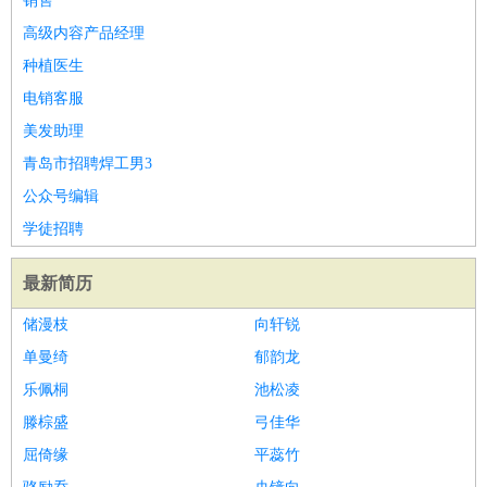
销售
高级内容产品经理
种植医生
电销客服
美发助理
青岛市招聘焊工男3
公众号编辑
学徒招聘
最新简历
储漫枝
向轩锐
单曼绮
郁韵龙
乐佩桐
池松凌
滕棕盛
弓佳华
屈倚缘
平蕊竹