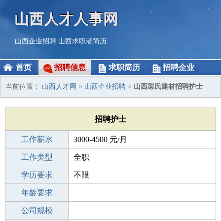
山西人才人事网
山西企业招聘
山西求职者简历
首页
招聘信息
求职简历
招聘企业
当前位置：
山西人才网
>
山西企业招聘
>
山西渠氏建材招聘护士
招聘护士
工作薪水
3000-4500 元/月
招聘人数
工作类型
1人
全职
性别要求
学历要求
-
不限
工作经验
年龄要求
不限
工作地点
公司规模