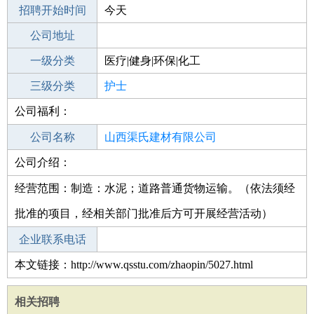
招聘开始时间
公司电话
今天
招聘结束时间
公司地址
2021-11-04
一级分类
医疗|健身|环保|化工
二级分类
三级分类
医疗/护理
护士
公司福利：
其他行业
制药/生物工程/医护
公司名称
山西渠氏建材有限公司
公司介绍：
公司类型
有限责任公司(自然人投资或控股)
经营范围：制造：水泥；道路普通货物运输。（依法须经
批准的项目，经相关部门批准后方可开展经营活动）
企业联系电话
本文链接：http://www.qsstu.com/zhaopin/5027.html
相关招聘