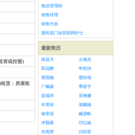
物业管理岗
销售经理
销售代表
惠民苑门诊部招聘护士
最新简历
路昌月
仝瀚光
投资或控股)
郎花醉
申韵诗
斯国融
墨棕瑞
的租赁；房屋租
广幽菱
季星宇
茹瑞邦
居琳姗
年君桂
湯鹏翰
喻章原
臧朋帆
伊翾慕
印弘喻
肖尧荣
闫棕哲