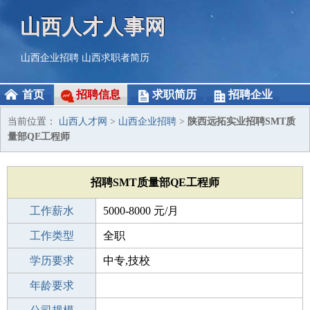
山西人才人事网
山西企业招聘
山西求职者简历
首页
招聘信息
求职简历
招聘企业
当前位置：
山西人才网
>
山西企业招聘
>
陕西远拓实业招聘SMT质
量部QE工程师
招聘SMT质量部QE工程师
工作薪水
5000-8000 元/月
招聘人数
工作类型
1人
全职
性别要求
学历要求
-
中专,技校
工作经验
年龄要求
1-3年