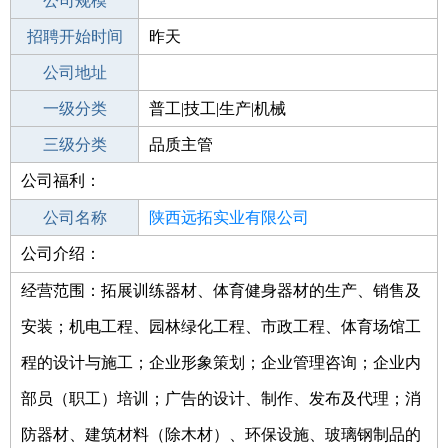
工作地点
公司规模
招聘开始时间
公司电话
昨天
招聘结束时间
公司地址
2021-10-16
一级分类
普工|技工|生产|机械
二级分类
三级分类
生产/研发
品质主管
公司福利：
其他行业
公司名称
陕西远拓实业有限公司
公司介绍：
公司类型
有限责任公司(自然人投资或控股)
经营范围：拓展训练器材、体育健身器材的生产、销售及
安装；机电工程、园林绿化工程、市政工程、体育场馆工
程的设计与施工；企业形象策划；企业管理咨询；企业内
部员（职工）培训；广告的设计、制作、发布及代理；消
防器材、建筑材料（除木材）、环保设施、玻璃钢制品的