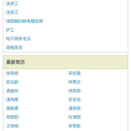
洗衣工
洗衣工
保险顾问财务规划师
护工
电子商务专员
宠物美容
最新简历
涂章楷
宋欣颖
杭洁妙
种秀文
裘婕铃
伏柏荣
满鸿耀
官宏光
储敬耀
蒲德高
邓楷熙
任博熙
王信锦
宋香影