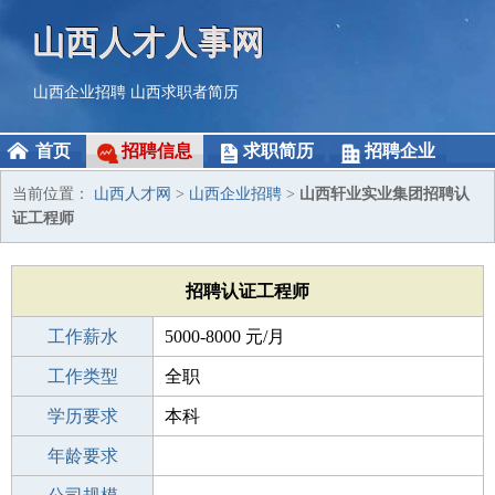
山西人才人事网
山西企业招聘
山西求职者简历
首页
招聘信息
求职简历
招聘企业
当前位置：
山西人才网
>
山西企业招聘
>
山西轩业实业集团招聘认
证工程师
招聘认证工程师
工作薪水
5000-8000 元/月
招聘人数
工作类型
1人
全职
性别要求
学历要求
-
本科
工作经验
年龄要求
3-5年