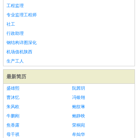
工程监理
专业监理工程师
社工
行政助理
钢结构详图深化
机场值机陕西
生产工人
最新简历
盛雄熙
阮茜玥
曹沐忆
冯银翎
朱风欧
鲍纹琳
牛鹏刚
鲍静映
焦香露
荣桐宛
母千祺
牟灿华