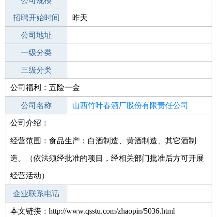
工作地点
公司规模
招聘开始时间
公司电话
昨天
招聘结束时间
公司地址
2022-07-12
一级分类
二级分类
三级分类
公司福利：五险一金
其他行业
公司名称
山西竹叶春酒厂股份有限责任公司
公司介绍：
公司类型
有限责任公司(自然人投资或控股)
经营范围：食品生产：白酒制造、黄酒制造、其它酒制
造。（依法须经批准的项目，经相关部门批准后方可开展
经营活动）
企业联系电话
本文链接：http://www.qsstu.com/zhaopin/5036.html