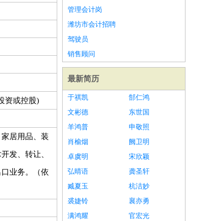
管理会计岗
潍坊市会计招聘
驾驶员
销售顾问
最新简历
于祺凯
郜仁鸿
投资或控股)
文彬德
东世国
羊鸿普
申敬照
；家居用品、装
肖榆烟
阙卫明
术开发、转让、
卓虞明
宋欣颖
出口业务。（依
弘晴语
龚圣轩
臧夏玉
杭洁妙
裘婕铃
襄亦勇
满鸿耀
官宏光