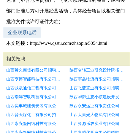
运输（不含危险货物）。（依法须经批准的项目，经相关
部门批准后方可开展经营活动，具体经营项目以相关部门
批准文件或许可证件为准）
企业联系电话
本文链接：http://www.qsstu.com/zhaopin/5054.html
相关招聘
山西希久商场有限公司招聘收银员
陕西省轻工业研究设计院招聘收银员
山西亨搏智能科技有限公司招聘收银员
陕西宇鑫物流有限公司招聘收银员
山西诚晟通信工程有限公司招聘收银员
山西飞蓝置业有限公司招聘招聘
山西瑞沣智联科技有限公司招聘收银员
陕西华御生态小镇建设开发有限公司招聘收银员
山西奕丰诚建筑安装有限公司招聘淄博市招聘收银员6
陕西永安运业有限责任公司招聘收银员
山西晋天煤化工有限公司招聘蛋糕店收银员包
山西大秦光大物流有限公司招聘收银员
山西永兴隆网络科技有限公司招聘收银员
山西缘源乐农实业有限公司招聘收银员
山西永兴隆网络科技有限公司招聘收银员
山西青咸化肥有限公司招聘收银员