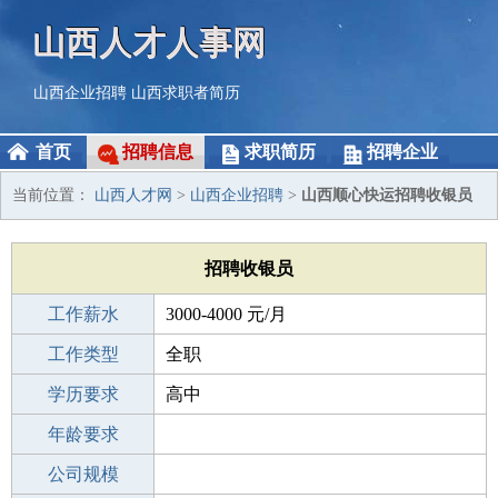
山西人才人事网
山西企业招聘
山西求职者简历
首页
招聘信息
求职简历
招聘企业
当前位置：
山西人才网
>
山西企业招聘
>
山西顺心快运招聘收银员
招聘收银员
工作薪水
3000-4000 元/月
招聘人数
工作类型
2人
全职
性别要求
学历要求
-
高中
工作经验
年龄要求
1-3年
工作地点
公司规模