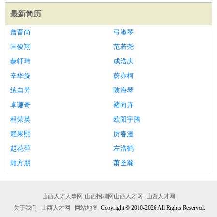
最新简历
詹晋尚
弓淑琴
匡俊翔
范若尧
赫轩玮
成浩庆
辛华旋
蔚亦柯
练自芳
陕海琴
卓谦奇
褚向卉
程荣英
欧阳宇腾
赖果熙
厉春漫
赵花萍
左浩鹤
顾方朋
萧圣瀚
山西人才人事网-山西招聘网山西人才网 -山西人才网
关于我们
山西人才网
网站地图
Copyright © 2010-2026 All Rights Reserved.