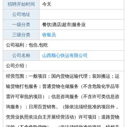
招聘开始时间
公司电话
今天
招聘结束时间
公司地址
2022-02-28
一级分类
餐饮|酒店|超市|服务业
二级分类
三级分类
超市/销售
收银员
公司福利：包住,包吃
其他行业
特色菜
公司名称
山西顺心快运有限公司
公司介绍：
公司类型
有限责任公司(非自然人投资或控股的法
人独资)
经营范围：一般项目：国内货物运输代理；装卸搬运；运
输货物打包服务；普通货物仓储服务（不含危险化学品等
需许可审批的项目）；信息咨询服务（不含许可类信息咨
询服务）；日用百货销售。（除依法须经批准的项目外，
凭营业执照依法自主开展经营活动）许可项目：道路货物