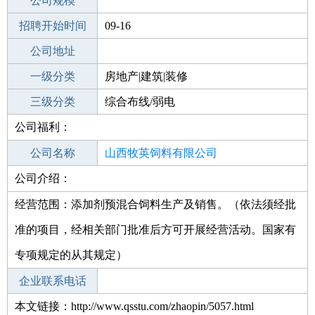
工作地点
公司规模
招聘开始时间
公司电话
09-16
招聘结束时间
公司地址
2022-06-20
一级分类
房地产|建筑|装修
二级分类
三级分类
建筑/装修
综合布线/弱电
公司福利：
其他行业
互联网/电子商务
公司名称
山西牧英饲料有限公司
公司介绍：
公司类型
有限责任公司(自然人独资)
经营范围：添加剂预混合饲料生产及销售。（依法须经批
准的项目，经相关部门批准后方可开展经营活动。国家有
专项规定的从其规定）
企业联系电话
本文链接：http://www.qsstu.com/zhaopin/5057.html