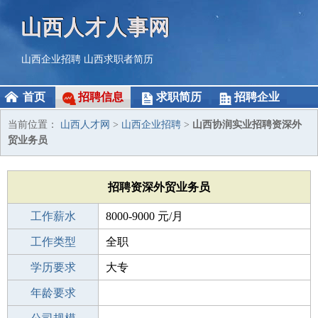
山西人才人事网
山西企业招聘
山西求职者简历
首页
招聘信息
求职简历
招聘企业
当前位置：
山西人才网
>
山西企业招聘
>
山西协润实业招聘资深外
贸业务员
招聘资深外贸业务员
工作薪水
8000-9000 元/月
招聘人数
工作类型
若干
全职
性别要求
学历要求
-
大专
工作经验
年龄要求
1-3年