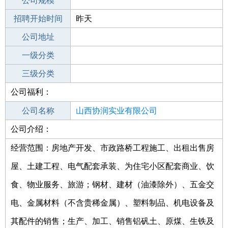
工作地点
公司规模
招聘开始时间
公司电话
昨天
招聘结束时间
公司地址
2022-05-11
一级分类
二级分类
三级分类
公司福利：
其他行业
公司名称
山西协润实业有限公司
公司介绍：
公司类型
有限责任公司(自然人投资或控股)
经营范围：房地产开发、市政路桥工程施工、出租出售房
屋、土建工程、电气配套承装、为住宅小区配套商业、饮
食、物业服务、旅游；钢材、建材（油漆除外）、五金交
电、金属材料（不含贵稀金属）、塑料制品、机电设备及
其配件的销售；生产、加工、销售铝矾土、原煤、生铁及