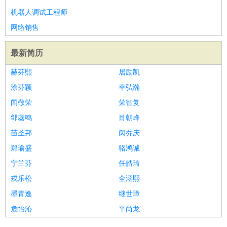
机器人调试工程师
网络销售
最新简历
赫芬熙
居励凯
涂芬颖
幸弘瀚
闻敬荣
荣智复
邹蕊鸣
肖朝峰
苗圣邦
闵乔庆
郑瑜盛
骆鸿诚
宁兰芬
任皓琦
戎乐松
全涵熙
墨青逸
继世璋
危怡沁
平尚龙