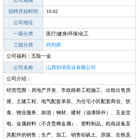
工作地点
公司规模
招聘开始时间
公司电话
10-02
招聘结束时间
公司地址
2022-04-02
一级分类
医疗|健身|环保|化工
二级分类
三级分类
医疗/护理
药剂师
公司福利：五险一金
其他行业
不限
公司名称
山西协润实业有限公司
公司介绍：
公司类型
有限责任公司(自然人投资或控股)
经营范围：房地产开发、市政路桥工程施工、出租出售房
屋、土建工程、电气配套承装、为住宅小区配套商业、饮
食、物业服务、旅游；钢材、建材（油漆除外）、五金交
电、金属材料（不含贵稀金属）、塑料制品、机电设备及
其配件的销售；生产、加工、销售铝矾土、原煤、生铁及