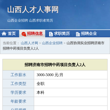
山西人才人事网
山西企业招聘
山西求职者简历
首页
招聘信息
求职简历
招聘企业
当前位置：
山西人才网
>
山西企业招聘
>
山西协润实业招聘济南市
招聘中药项目负责人2人
招聘济南市招聘中药项目负责人2人
工作薪水
3000-5000 元/月
招聘人数
工作类型
2人
全职
性别要求
学历要求
-
本科
工作经验
年龄要求
3-5年