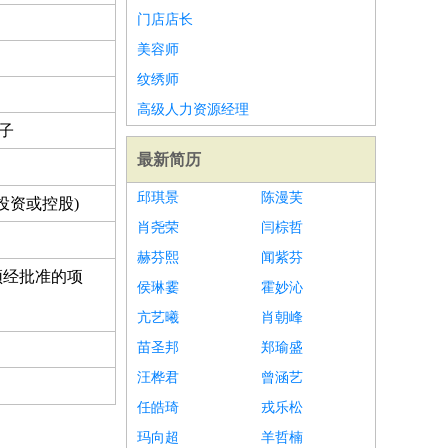
门店店长
美容师
纹绣师
高级人力资源经理
电子
最新简历
邱琪景
陈漫芙
投资或控股)
肖尧荣
闫棕哲
赫芬熙
闻紫芬
须经批准的项
侯琳霎
霍妙沁
亢艺曦
肖朝峰
苗圣邦
郑瑜盛
汪桦君
曾涵艺
任皓琦
戎乐松
玛向超
羊哲楠