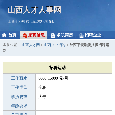
山西人才人事网
山西企业招聘
山西求职者简历
首页
招聘信息
求职简历
招聘企业
当前位置：
山西人才网
>
山西企业招聘
>
陕西平安融资担保招聘运
动
招聘运动
工作薪水
8000-15000 元/月
招聘人数
工作类型
3人
全职
性别要求
学历要求
-
大专
工作经验
年龄要求
1-3年