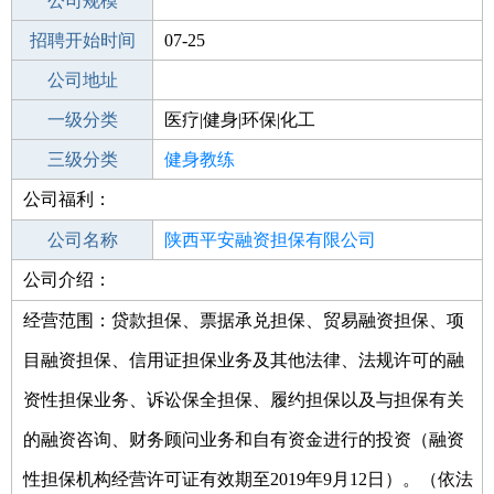
工作地点
公司规模
招聘开始时间
公司电话
07-25
招聘结束时间
公司地址
2022-01-25
一级分类
医疗|健身|环保|化工
二级分类
三级分类
运动/健身
健身教练
公司福利：
其他行业
健身中心
公司名称
陕西平安融资担保有限公司
公司介绍：
公司类型
有限责任公司(自然人投资或控股)
经营范围：贷款担保、票据承兑担保、贸易融资担保、项
目融资担保、信用证担保业务及其他法律、法规许可的融
资性担保业务、诉讼保全担保、履约担保以及与担保有关
的融资咨询、财务顾问业务和自有资金进行的投资（融资
性担保机构经营许可证有效期至2019年9月12日）。（依法