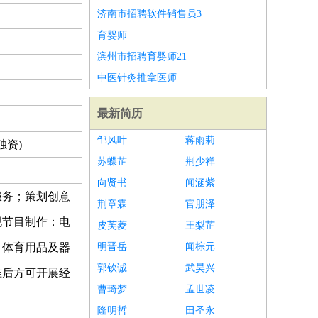
济南市招聘软件销售员3
育婴师
滨州市招聘育婴师21
中医针灸推拿医师
最新简历
邹风叶
蒋雨莉
独资)
苏蝶芷
荆少祥
向贤书
闻涵紫
服务；策划创意
荆章霖
官朋泽
视节目制作：电
皮芙菱
王梨芷
、体育用品及器
明晋岳
闻棕元
郭钦诚
武昊兴
准后方可开展经
曹琦梦
孟世凌
隆明哲
田圣永