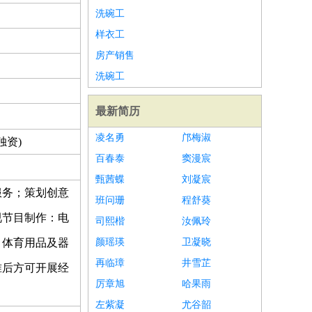
洗碗工
样衣工
房产销售
洗碗工
最新简历
凌名勇
邝梅淑
独资)
百春泰
窦漫宸
甄茜蝶
刘凝宸
服务；策划创意
班问珊
程舒葵
视节目制作：电
司熙楷
汝佩玲
、体育用品及器
颜瑶瑛
卫凝晓
再临璋
井雪芷
准后方可开展经
厉章旭
哈果雨
左紫凝
尤谷韶