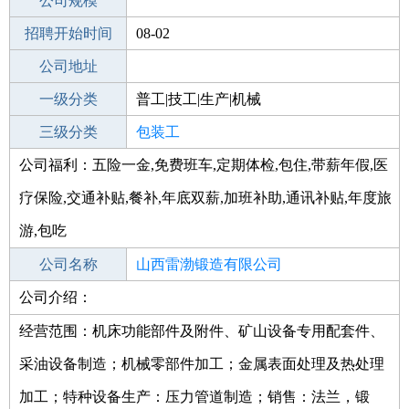
工作地点
公司规模
招聘开始时间
公司电话
08-02
招聘结束时间
公司地址
2021-09-25
一级分类
普工|技工|生产|机械
二级分类
三级分类
普工/技工
包装工
公司福利：五险一金,免费班车,定期体检,包住,带薪年假,医
其他行业
其它
疗保险,交通补贴,餐补,年底双薪,加班补助,通讯补贴,年度旅
游,包吃
公司名称
山西雷渤锻造有限公司
公司介绍：
公司类型
有限责任公司(自然人独资)
经营范围：机床功能部件及附件、矿山设备专用配套件、
采油设备制造；机械零部件加工；金属表面处理及热处理
加工；特种设备生产：压力管道制造；销售：法兰，锻