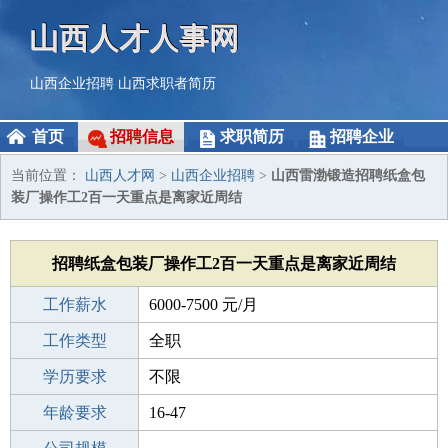
山西人才人事网
山西企业招聘
山西求职者简历
首页
招聘信息
求职简历
招聘企业
当前位置：
山西人才网
>
山西企业招聘
>
山西雷渤锻造招聘纸盒包
装厂操作工2百一天重点是离家近周结
招聘纸盒包装厂操作工2百一天重点是离家近周结
工作薪水
6000-7500 元/月
招聘人数
工作类型
58
全职
性别要求
学历要求
不限
不限
工作经验
年龄要求
不限
16-47