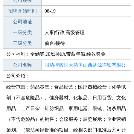
工作地点
公司规模
招聘开始时间
公司电话
08-19
招聘结束时间
公司地址
2021-09-18
一级分类
人事|行政|高级管理
二级分类
三级分类
人事/行政
前台/接待
公司福利：全勤奖,加班补助,带薪年假,绩效奖金
其他行业
制药/生物工程/医护
公司名称
国药控股国大药房山西益源连锁有限公
公司介绍：
公司类型
司馨春龙城苑店
其他有限责任公司分公司
经营范围：药品零售；食品经营；医疗器械经营；化学试
剂（不含危险品）、健身器材、化妆品、日用百货、文化
用品、土产日杂、针纺织品、家用电器、眼镜、消杀用品
（不含危险品）的销售；会议服务；展览展示；企业营销
策划。（依法须经批准的项目，经相关部门批准后方可开