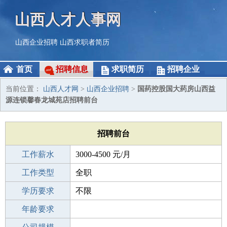
山西人才人事网
山西企业招聘
山西求职者简历
首页
招聘信息
求职简历
招聘企业
当前位置：
山西人才网
>
山西企业招聘
>
国药控股国大药房山西益
源连锁馨春龙城苑店招聘前台
招聘前台
工作薪水
3000-4500 元/月
招聘人数
工作类型
1人
全职
性别要求
学历要求
-
不限
工作经验
年龄要求
不限