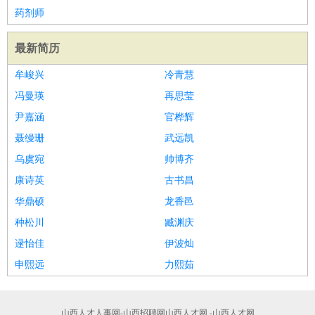
药剂师
最新简历
牟峻兴
冷青慧
冯曼瑛
再思莹
尹嘉涵
官桦辉
聂缦珊
武远凯
乌虞宛
帅博齐
康诗英
古书昌
华鼎硕
龙香邑
种松川
臧渊庆
逯怡佳
伊波灿
申熙远
力熙茹
山西人才人事网-山西招聘网山西人才网 -山西人才网