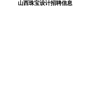
山西珠宝设计招聘信息
机械/仪表
：
机械工程
仪器仪表
机电
版图设计
司机
：
商务司机
客车司机
货车司机
出租车司机
班车
物流/仓储
：
快递员
仓库管理
搬运工
物流专员
物流经理
调
贸易/采购
：
外贸专员
外贸经理
采购员
采购经理
商务专员
保险/理赔
：
保险推销
保险顾问
核保理赔
保险经纪人
保险
餐饮类
：
厨师
服务员
传菜员
面点师
洗碗工
后厨
杂工
酒店/旅游
：
酒店前台
酒店服务员
行李员
大堂经理
酒店管
超市/销售
：
促销导购
营业员
收银员
理货员
食品加工
品类
美容/美发
：
发型师
美容师
化妆师
美甲师
美发助理
洗头工
保健/按摩
：
按摩师
针灸推拿
足疗师
搓澡工
盲人按摩
娱乐/影视
：
礼仪
调酒师
摄影师
主持人
配音员
后期制作
技术开发
：
程序员
网页设计
技术专员
软件工程师
测试工
产品管理
：
产品经理
产品运营
产品助理
项目经理
高级产
电子/电气
：
无线电
电路工程
自动化
电子维修
产品工艺
家政/安保
：
保洁
保姆
保安
月嫂
钟点工
洗衣工
护工
育婴