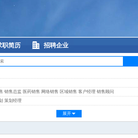
求职简历
招聘企业
售
销售总监
医药销售
网络销售
区域销售
客户经理
销售顾问
划
策划经理
系
客服总监
展开
工
缝纫工
维修工
水暖工
车工
叉车工
手机维修
电梯工
操作工
包装工
水
监
高级工程师