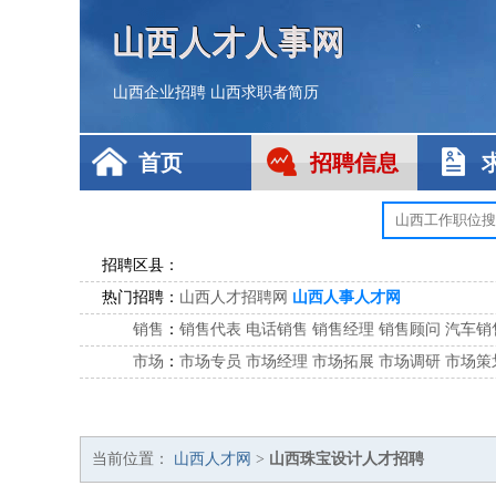
山西人才人事网
山西企业招聘
山西求职者简历
首页
招聘信息
招聘区县：
热门招聘：
山西人才招聘网
山西人事人才网
销售
：
销售代表
电话销售
销售经理
销售顾问
汽车销
市场
：
市场专员
市场经理
市场拓展
市场调研
市场策
客服
：
客服专员
电话客服
客服经理
售后服务
客户关
公关
：
公关员
公关经理
媒介专员
媒介经理
会展专员
技工/工人
：
普工
电工
木工
钳工
焊工
钣金工
锅炉工
油漆
当前位置：
山西人才网
>
山西珠宝设计人才招聘
生产/研发
：
质量管理
生产组长
车间主任
工艺设计
生产总