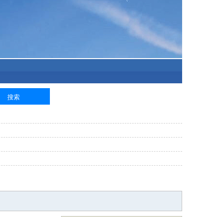
泥工
钢筋工
纺织工
管道工
样衣工
装卸工