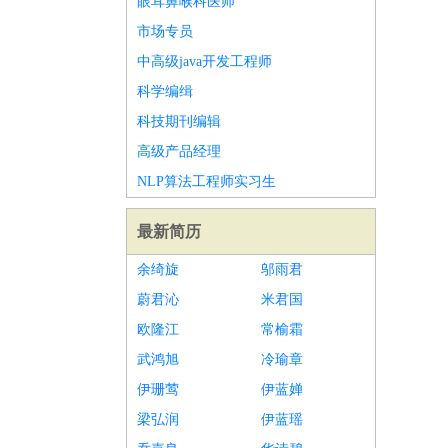
眼耳鼻喉科医师
市场专员
中高级java开发工程师
科学编缉
科技期刊编辑
高级产品经理
NLP算法工程师实习生
最新简历
余绮旋
邬雨君
蔚君沁
米君国
欧隆江
常榆霜
武鸿旭
冷瑜章
伊珊莺
伊蓝婵
梁弘润
伊蓝瑶