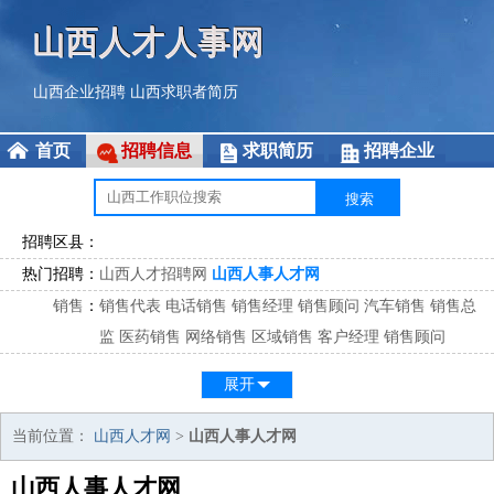
山西人才人事网
山西企业招聘
山西求职者简历
首页
招聘信息
求职简历
招聘企业
招聘区县：
热门招聘：
山西人才招聘网
山西人事人才网
销售
：
销售代表
电话销售
销售经理
销售顾问
汽车销售
销售总
监
医药销售
网络销售
区域销售
客户经理
销售顾问
市场
：
市场专员
市场经理
市场拓展
市场调研
市场策划
策划经
展开
理
客服
：
客服专员
电话客服
客服经理
售后服务
客户关系
客服总
当前位置：
山西人才网
>
山西人事人才网
监
山西人事人才网