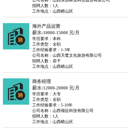
公司名称：山西东创林业科技股份有限公司
家庭管家
招聘人数：1人
工作地点：山西崂山区
物业管理
：
物业维修
物业管理
物业招商
物业经理
淘宝/网店
：
淘宝客服
淘宝美工
淘宝店长
淘宝推广
淘宝装修
淘宝策
海外产品运营
划
淘宝模特
薪水:10000-15000 元/月
财务/会计
：
会计
学历要求：本科
财务
出纳
审计
税务
财务分析
成本管理
工作类型：全职
教育/培训
：
教师
家教
幼教
教学管理
学术研究
培训策划
课程顾问
工作经验要求：1-3年
公司名称：山西天鹭文化旅游有限公司
银行/证券
：
理财顾问
证券分析
银行柜员
拍卖师
操盘手
银行经理
信
招聘人数：若干
贷管理
工作地点：山西崂山区
律师/法务
：
律师
律师助理
法务专员
专利顾问
合同管理
广告/咨询
：
文案
广告制作
咨询顾问
创意总监
广告策划
会展策划
婚
商务经理
薪水:12000-20000 元/月
礼策划
媒介策划
咨询经理
客户主管
摄影师
学历要求：大专
美术/设计
：
服装设计
平面设计
美编
家具设计
美术老师
室内设计
包
工作类型：全职
工作经验要求：5-10年
装设计
动画设计
珠宝设计
店面设计
UI设计
公司名称：山西领征科技有限公司
编辑/出版
：
编辑
记者
出版
发行
专栏作家
排版设计
招聘人数：1人
工作地点：山西崂山区
翻译/语言
：
英语翻译
日语翻译
俄语翻译
韩语翻译
法语翻译
德语翻
译
小语种