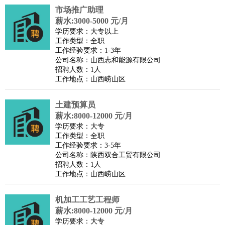
市场推广助理
医疗/药剂
：
医生
护士
药剂师
理疗师
导医
营养师
心理医生
中医
薪水:3000-5000 元/月
运动/健身
：
健身教练
瑜伽教练
舞蹈老师
游泳教练
台球教练
高尔夫
学历要求：大专以上
工作类型：全职
助理
体育解说员
体育记者
足球教练
工作经验要求：1-3年
环境保护
：
污水处理
环保检测
环境管理
环境绿化
水质检测员
公司名称：山西志和能源有限公司
招聘人数：1人
政府公务
：
工作地点：山西崂山区
房地产
：
房产销售
置业顾问
房产客服
房产策划
房产店员
房产中
介
房产内勤
房产评估师
土建预算员
建筑/装修
：
土木工程
薪水:8000-12000 元/月
工程监理
造价师
安全专员
项目管理
园林设计
学历要求：大专
测绘员
建筑工
装修工
工作类型：全职
人事/行政
：
文员
前台
秘书
人事专员
人事经理
行政助理
行政主管
工作经验要求：3-5年
公司名称：陕西双合工贸有限公司
招聘专员
招聘经理
猎头顾问
培训专员
招聘人数：1人
高级管理
：
总监
总裁助理
副总裁
总经理
合伙人
CEO
CTO
CFO
工作地点：山西崂山区
CPO
机加工工艺工程师
农林牧渔
：
养殖人员
饲养业务
农艺师
畜牧师
饲料研发
薪水:8000-12000 元/月
好玩职业
：
酒店试睡员
美食品尝师
旅游体验师
职业拥抱师
酒店试
学历要求：大专