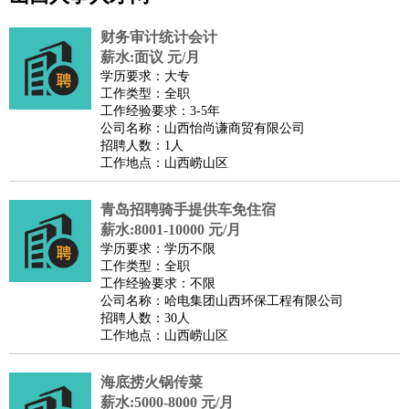
公关
：
公关员
公关经理
媒介专员
媒介经理
会展专员
技工/工人
：
普工
电工
木工
钳工
焊工
钣金工
锅炉工
油漆工
缝纫工
财务审计统计会计
维修工
水暖工
车工
叉车工
手机维修
电梯工
操作工
包
薪水:面议 元/月
学历要求：大专
装工
水泥工
钢筋工
纺织工
管道工
样衣工
装卸工
工作类型：全职
生产/研发
：
质量管理
生产组长
车间主任
工艺设计
生产总监
高级工
工作经验要求：3-5年
公司名称：山西怡尚谦商贸有限公司
程师
招聘人数：1人
机械/仪表
：
机械工程
仪器仪表
机电
版图设计
工作地点：山西崂山区
司机
：
商务司机
客车司机
货车司机
出租车司机
班车司机
驾校
教练
青岛招聘骑手提供车免住宿
带车司机
地铁司机
高铁司机
小车司机
快车司机
专
薪水:8001-10000 元/月
车司机
学历要求：学历不限
物流/仓储
：
快递员
仓库管理
搬运工
物流专员
物流经理
调度员
工作类型：全职
工作经验要求：不限
贸易/采购
：
外贸专员
外贸经理
采购员
采购经理
商务专员
报关员
买
公司名称：哈电集团山西环保工程有限公司
手
招聘人数：30人
工作地点：山西崂山区
保险/理赔
：
保险推销
保险顾问
核保理赔
保险经纪人
保险精算师
契
约管理
保险内勤
海底捞火锅传菜
餐饮类
：
厨师
服务员
传菜员
面点师
洗碗工
后厨
杂工
学徒
咖啡
薪水:5000-8000 元/月