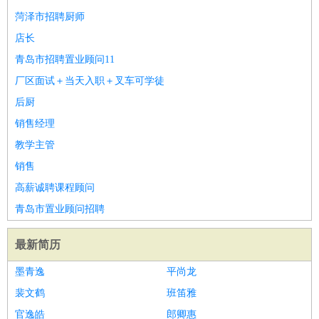
菏泽市招聘厨师
店长
青岛市招聘置业顾问11
厂区面试＋当天入职＋叉车可学徒
后厨
销售经理
教学主管
销售
高薪诚聘课程顾问
青岛市置业顾问招聘
最新简历
墨青逸
平尚龙
裴文鹤
班笛雅
官逸皓
郎卿惠