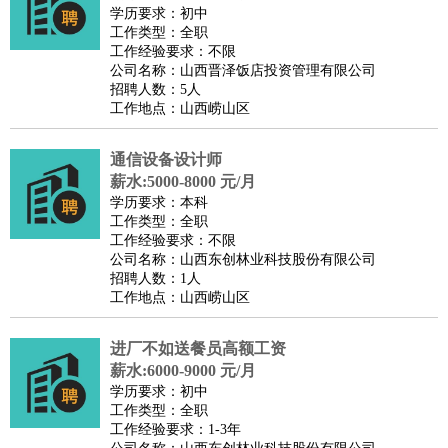
师
茶艺师
迎宾
学历要求：初中
工作类型：全职
酒店/旅游
：
酒店前台
酒店服务员
行李员
大堂经理
酒店管理
酒店管
工作经验要求：不限
家
导游
旅游顾问
签证专员
订票员
试睡师
公司名称：山西晋泽饭店投资管理有限公司
招聘人数：5人
超市/销售
：
促销导购
营业员
收银员
理货员
食品加工
品类管理
店长
工作地点：山西崂山区
美容/美发
：
发型师
美容师
化妆师
美甲师
美发助理
洗头工
美体师
美容顾问
美容助理
美容店长
宠物美容
通信设备设计师
保健/按摩
：
按摩师
薪水:5000-8000 元/月
针灸推拿
足疗师
搓澡工
盲人按摩
学历要求：本科
娱乐/影视
：
礼仪
调酒师
摄影师
主持人
配音员
后期制作
场务
群众
工作类型：全职
演员
音效师
灯光师
编剧
主播
工作经验要求：不限
公司名称：山西东创林业科技股份有限公司
技术开发
：
程序员
网页设计
技术专员
软件工程师
测试工程师
运维
招聘人数：1人
工程师
技术支持
硬件工程师
系统工程师
通信工程师
数
工作地点：山西崂山区
据工程师
前端工程师
APP开发
算法工程师
进厂不如送餐员高额工资
产品管理
：
产品经理
产品运营
产品助理
项目经理
高级产品经理
产
薪水:6000-9000 元/月
品实习生
SEO
学历要求：初中
电子/电气
：
无线电
电路工程
自动化
电子维修
产品工艺
工作类型：全职
工作经验要求：1-3年
家政/安保
：
保洁
保姆
保安
月嫂
钟点工
洗衣工
护工
育婴师
送水工