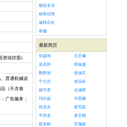
物流专员
销售经理
诚聘店长
客服
最新简历
邹蕊鸣
亢艺曦
投资或控股)
苗圣邦
郑瑜盛
甄野游
曾涵艺
品、普通机械设
宁兰芬
戎乐松
用品（不含食
姬竹君
全涵熙
务；广告服务；
玛向超
羊哲楠
田圣永
梁芳茹
平尚龙
裴文鹤
茹圣刚
官逸皓