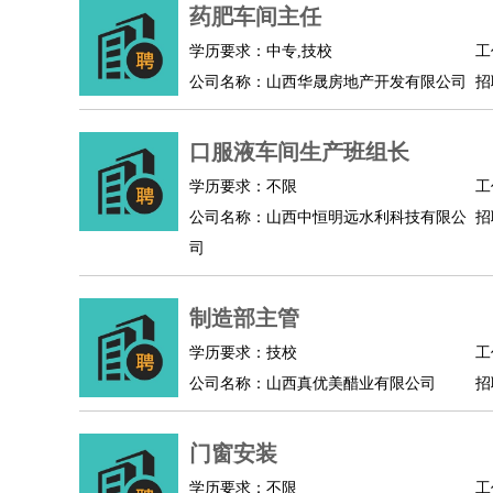
物业管理
：
物业维修
物业管理
物业招商
物业经理
药肥车间主任
淘宝/网店
：
淘宝客服
淘宝美工
淘宝店长
淘宝推广
淘宝装
学历要求：中专,技校
工
财务/会计
：
会计
财务
出纳
审计
税务
财务分析
成本管理
公司名称：山西华晟房地产开发有限公司
招
教育/培训
：
教师
家教
幼教
教学管理
学术研究
培训策划
银行/证券
：
理财顾问
证券分析
银行柜员
拍卖师
操盘手
银
口服液车间生产班组长
律师/法务
：
律师
律师助理
法务专员
专利顾问
合同管理
学历要求：不限
工
广告/咨询
：
文案
广告制作
咨询顾问
创意总监
广告策划
会
公司名称：山西中恒明远水利科技有限公
招
美术/设计
：
服装设计
平面设计
美编
家具设计
美术老师
室
司
编辑/出版
：
编辑
记者
出版
发行
专栏作家
排版设计
翻译/语言
：
英语翻译
日语翻译
俄语翻译
韩语翻译
法语翻
制造部主管
医疗/药剂
：
医生
护士
药剂师
理疗师
导医
营养师
心理医
学历要求：技校
工
运动/健身
：
健身教练
瑜伽教练
舞蹈老师
游泳教练
台球教
公司名称：山西真优美醋业有限公司
招
环境保护
：
污水处理
环保检测
环境管理
环境绿化
水质检
政府公务
：
门窗安装
房地产
：
房产销售
置业顾问
房产客服
房产策划
房产店
学历要求：不限
工
建筑/装修
：
土木工程
工程监理
造价师
安全专员
项目管理