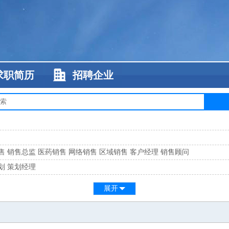
求职简历
招聘企业
售
销售总监
医药销售
网络销售
区域销售
客户经理
销售顾问
划
策划经理
系
客服总监
展开
工
缝纫工
维修工
水暖工
车工
叉车工
手机维修
电梯工
操作工
包装工
水
监
高级工程师