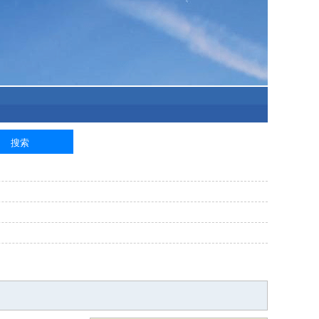
泥工
钢筋工
纺织工
管道工
样衣工
装卸工