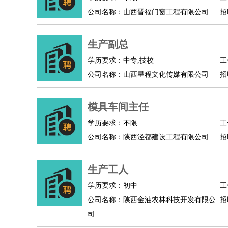
公司名称：山西晋福门窗工程有限公司
招
人事/行政
：
文员
前台
秘书
人事专员
人事经理
行政助理
高级管理
：
总监
总裁助理
副总裁
总经理
合伙人
CEO
CT
生产副总
农林牧渔
：
养殖人员
饲养业务
农艺师
畜牧师
饲料研发
好玩职业
：
酒店试睡员
美食品尝师
旅游体验师
职业拥抱
学历要求：中专,技校
工
公司名称：山西星程文化传媒有限公司
招
模具车间主任
学历要求：不限
工
公司名称：陕西泾都建设工程有限公司
招
生产工人
学历要求：初中
工
公司名称：陕西金油农林科技开发有限公
招
司