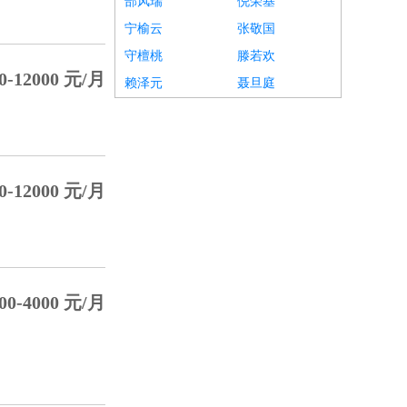
郜风瑞
倪荣基
宁榆云
张敬国
守檀桃
滕若欢
0-12000 元/月
赖泽元
聂旦庭
0-12000 元/月
00-4000 元/月