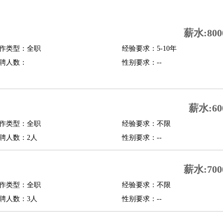
司机
驾校教练
带车司机
地铁司机
高铁司机
小车司机
快车司机
专车司机
薪水:800
度员
作类型：全职
经验要求：5-10年
报关员
买手
聘人数：
性别要求：--
精算师
契约管理
保险内勤
学徒
咖啡师
茶艺师
迎宾
理
酒店管家
导游
旅游顾问
签证专员
订票员
试睡师
薪水:60
管理
店长
作类型：全职
经验要求：不限
美体师
美容顾问
美容助理
美容店长
宠物美容
聘人数：2人
性别要求：--
场务
群众演员
音效师
灯光师
编剧
主播
薪水:700
程师
运维工程师
技术支持
硬件工程师
系统工程师
通信工程师
数据工程
品经理
作类型：全职
产品实习生
SEO
经验要求：不限
聘人数：3人
性别要求：--
师
送水工
家庭管家