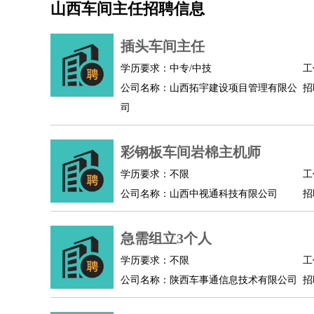
山西车间主任招聘信息
机械/仪表
：
机械工程
仪器仪表
机电
版图设计
司机
：
商务司机
客车司机
货车司机
出租车司机
班车
插头车间主任
物流/仓储
：
快递员
仓库管理
搬运工
物流专员
物流经理
调
学历要求：中专/中技
工
贸易/采购
：
外贸专员
外贸经理
采购员
采购经理
商务专员
公司名称：山西拓宇建设项目管理有限公
招
保险/理赔
：
保险推销
保险顾问
核保理赔
保险经纪人
保险
司
餐饮类
：
厨师
服务员
传菜员
面点师
洗碗工
后厨
杂工
酒店/旅游
：
酒店前台
酒店服务员
行李员
大堂经理
酒店管
彩钢板车间岩棉主机师
超市/销售
：
促销导购
营业员
收银员
理货员
食品加工
品类
学历要求：不限
工
美容/美发
：
发型师
美容师
化妆师
美甲师
美发助理
洗头工
公司名称：山西中视通科技有限公司
招
保健/按摩
：
按摩师
针灸推拿
足疗师
搓澡工
盲人按摩
娱乐/影视
：
礼仪
调酒师
摄影师
主持人
配音员
后期制作
急需组立3个人
技术开发
：
程序员
网页设计
技术专员
软件工程师
测试工
产品管理
：
产品经理
学历要求：不限
产品运营
产品助理
项目经理
高级产
工
公司名称：陕西车事通信息技术有限公司
招
电子/电气
：
无线电
电路工程
自动化
电子维修
产品工艺
家政/安保
：
保洁
保姆
保安
月嫂
钟点工
洗衣工
护工
育婴