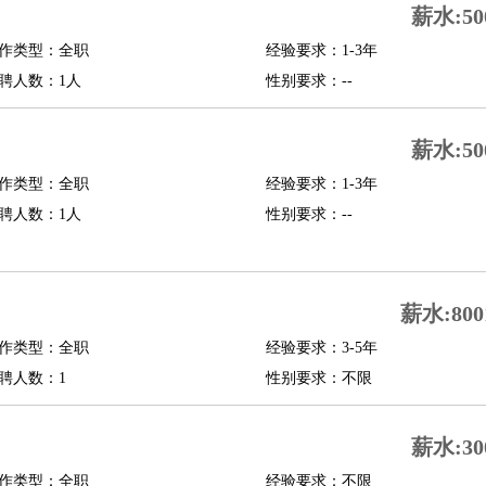
薪水:50
修
淘宝策划
淘宝模特
作类型：全职
经验要求：1-3年
聘人数：1人
性别要求：--
课程顾问
行经理
信贷管理
薪水:50
作类型：全职
经验要求：1-3年
展策划
婚礼策划
媒介策划
咨询经理
客户主管
摄影师
聘人数：1人
性别要求：--
内设计
包装设计
动画设计
珠宝设计
店面设计
UI设计
译
德语翻译
小语种
薪水:800
生
中医
作类型：全职
经验要求：3-5年
练
高尔夫助理
体育解说员
体育记者
足球教练
聘人数：1
性别要求：不限
测员
薪水:30
员
房产中介
房产内勤
房产评估师
作类型：全职
经验要求：不限
园林设计
测绘员
建筑工
装修工