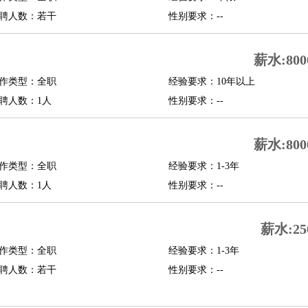
聘人数：若干
性别要求：--
行政主管
招聘专员
招聘经理
猎头顾问
培训专员
O
CFO
CPO
薪水:800
师
酒店试睡员
狗粮试吃员
手模
陪跑族
网购砍价师
色彩搭配师
品酒师
作类型：全职
经验要求：10年以上
聘人数：1人
性别要求：--
薪水:800
作类型：全职
经验要求：1-3年
聘人数：1人
性别要求：--
薪水:25
作类型：全职
经验要求：1-3年
聘人数：若干
性别要求：--