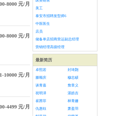
医美销售
00-8000 元/月
美工
泰安市招聘发型师6
中医医生
店员
00-8000 元/月
储备单店招商营运副总经理
营销经理高级经理
最新简历
卓熙若
封琦翾
1-10000 元/月
滕顺庆
穆志硕
谈青嘉
詹章义
祝明泽
湛皓吉
崔茜菲
林青姗
00-4499 元/月
仇惠钰
萧盈羽