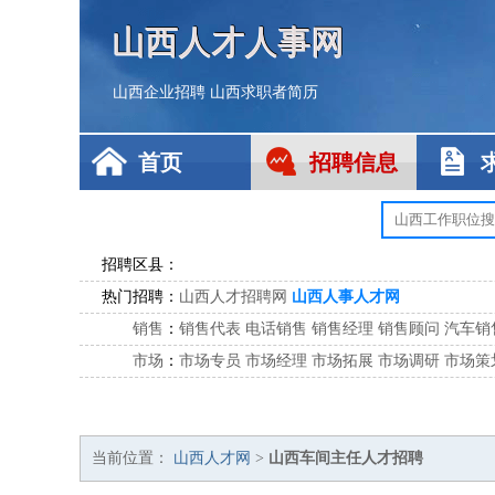
山西人才人事网
山西企业招聘
山西求职者简历
首页
招聘信息
招聘区县：
热门招聘：
山西人才招聘网
山西人事人才网
销售
：
销售代表
电话销售
销售经理
销售顾问
汽车销
市场
：
市场专员
市场经理
市场拓展
市场调研
市场策
客服
：
客服专员
电话客服
客服经理
售后服务
客户关
公关
：
公关员
公关经理
媒介专员
媒介经理
会展专员
技工/工人
：
普工
电工
木工
钳工
焊工
钣金工
锅炉工
油漆
当前位置：
山西人才网
>
山西车间主任人才招聘
生产/研发
：
质量管理
生产组长
车间主任
工艺设计
生产总