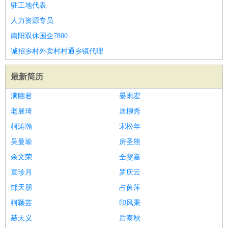
驻工地代表
人力资源专员
南阳双休国企7800
诚招乡村外卖村村通乡镇代理
最新简历
满幽君
晏雨宏
老展琦
居柳秀
柯涛瀚
宋松年
吴曼瑜
房圣熊
余文荣
全雯嘉
章珍月
罗庆云
郜天朋
占茵萍
柯颖芸
印风秉
赫天义
后泰秋