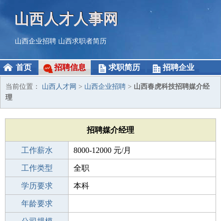
山西人才人事网
山西企业招聘
山西求职者简历
首页
招聘信息
求职简历
招聘企业
当前位置：
山西人才网
>
山西企业招聘
>
山西春虎科技招聘媒介经
理
招聘媒介经理
工作薪水
8000-12000 元/月
招聘人数
工作类型
1人
全职
性别要求
学历要求
-
本科
工作经验
年龄要求
3-5年