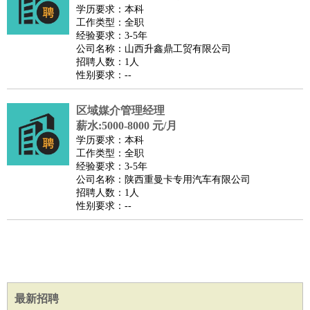
师
茶艺师
迎宾
学历要求：本科
工作类型：全职
酒店/旅游
：
酒店前台
酒店服务员
行李员
大堂经理
酒店管理
酒店管
经验要求：3-5年
家
导游
旅游顾问
签证专员
订票员
试睡师
公司名称：山西升鑫鼎工贸有限公司
招聘人数：1人
超市/销售
：
促销导购
营业员
收银员
理货员
食品加工
品类管理
店长
性别要求：--
美容/美发
：
发型师
美容师
化妆师
美甲师
美发助理
洗头工
美体师
美容顾问
美容助理
美容店长
宠物美容
区域媒介管理经理
保健/按摩
：
按摩师
薪水:5000-8000 元/月
针灸推拿
足疗师
搓澡工
盲人按摩
学历要求：本科
娱乐/影视
：
礼仪
调酒师
摄影师
主持人
配音员
后期制作
场务
群众
工作类型：全职
演员
音效师
灯光师
编剧
主播
经验要求：3-5年
公司名称：陕西重曼卡专用汽车有限公司
技术开发
：
程序员
网页设计
技术专员
软件工程师
测试工程师
运维
招聘人数：1人
工程师
技术支持
硬件工程师
系统工程师
通信工程师
数
性别要求：--
据工程师
前端工程师
APP开发
算法工程师
产品管理
：
产品经理
产品运营
产品助理
项目经理
高级产品经理
产
品实习生
SEO
电子/电气
：
无线电
电路工程
自动化
电子维修
产品工艺
最新招聘
家政/安保
：
保洁
保姆
保安
月嫂
钟点工
洗衣工
护工
育婴师
送水工