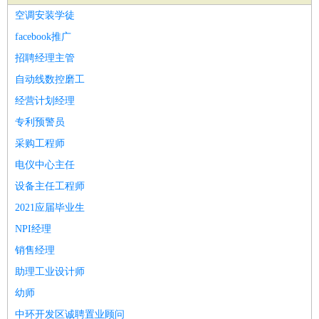
家庭管家
空调安装学徒
物业管理
：
物业维修
物业管理
物业招商
物业经理
facebook推广
淘宝/网店
：
淘宝客服
淘宝美工
淘宝店长
淘宝推广
淘宝装修
淘宝策
招聘经理主管
划
淘宝模特
自动线数控磨工
财务/会计
：
会计
财务
出纳
审计
税务
财务分析
成本管理
经营计划经理
教育/培训
：
教师
家教
幼教
教学管理
学术研究
培训策划
课程顾问
专利预警员
银行/证券
：
理财顾问
证券分析
银行柜员
拍卖师
操盘手
银行经理
信
采购工程师
贷管理
电仪中心主任
律师/法务
：
律师
律师助理
法务专员
专利顾问
合同管理
设备主任工程师
广告/咨询
：
文案
广告制作
咨询顾问
创意总监
广告策划
会展策划
婚
2021应届毕业生
礼策划
媒介策划
咨询经理
客户主管
摄影师
NPI经理
美术/设计
：
服装设计
平面设计
美编
家具设计
美术老师
室内设计
包
销售经理
装设计
动画设计
珠宝设计
店面设计
UI设计
助理工业设计师
编辑/出版
：
编辑
记者
出版
发行
专栏作家
排版设计
幼师
翻译/语言
：
英语翻译
日语翻译
俄语翻译
韩语翻译
法语翻译
德语翻
中环开发区诚聘置业顾问
译
小语种