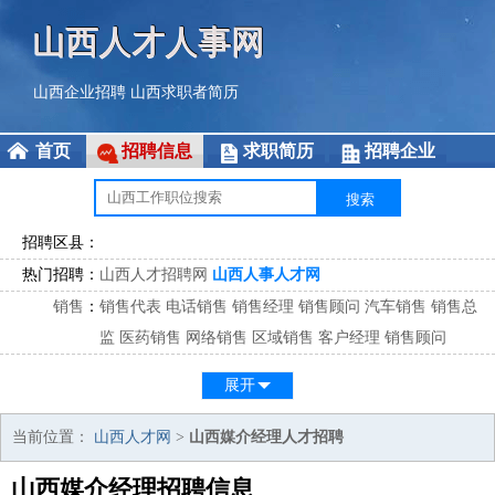
山西人才人事网
山西企业招聘
山西求职者简历
首页
招聘信息
求职简历
招聘企业
招聘区县：
热门招聘：
山西人才招聘网
山西人事人才网
销售
：
销售代表
电话销售
销售经理
销售顾问
汽车销售
销售总
监
医药销售
网络销售
区域销售
客户经理
销售顾问
市场
：
市场专员
市场经理
市场拓展
市场调研
市场策划
策划经
展开
理
客服
：
客服专员
电话客服
客服经理
售后服务
客户关系
客服总
当前位置：
山西人才网
>
山西媒介经理人才招聘
监
山西媒介经理招聘信息