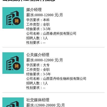
公关
：
公关员
公关经理
媒介专员
媒介经理
会展专员
技工/工人
：
普工
电工
木工
钳工
焊工
钣金工
锅炉工
油漆工
缝纫工
媒介经理
维修工
水暖工
车工
叉车工
手机维修
电梯工
操作工
包
薪水:8000-12000 元/月
学历要求：本科
装工
水泥工
钢筋工
纺织工
管道工
样衣工
装卸工
工作类型：全职
生产/研发
：
质量管理
生产组长
车间主任
工艺设计
生产总监
高级工
经验要求：3-5年
公司名称：山西春虎科技有限公司
程师
招聘人数：1人
机械/仪表
：
机械工程
仪器仪表
机电
版图设计
性别要求：--
司机
：
商务司机
客车司机
货车司机
出租车司机
班车司机
驾校
教练
公关媒介经理
带车司机
地铁司机
高铁司机
小车司机
快车司机
专
薪水:8000-12000 元/月
车司机
学历要求：大专
物流/仓储
：
快递员
仓库管理
搬运工
物流专员
物流经理
调度员
工作类型：全职
经验要求：3-5年
贸易/采购
：
外贸专员
外贸经理
采购员
采购经理
商务专员
报关员
买
公司名称：山西晋丹特生物科技有限公司
手
招聘人数：1人
性别要求：--
保险/理赔
：
保险推销
保险顾问
核保理赔
保险经纪人
保险精算师
契
约管理
保险内勤
社交媒体经理
餐饮类
：
厨师
服务员
传菜员
面点师
洗碗工
后厨
杂工
学徒
咖啡
薪水:12000-20000 元/月