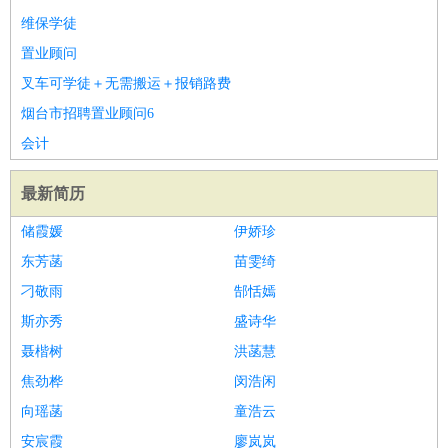
维保学徒
医疗/药剂
：
医生
护士
药剂师
理疗师
导医
营养师
心理医生
中医
置业顾问
运动/健身
：
健身教练
瑜伽教练
舞蹈老师
游泳教练
台球教练
高尔夫
叉车可学徒＋无需搬运＋报销路费
助理
体育解说员
体育记者
足球教练
烟台市招聘置业顾问6
环境保护
：
污水处理
环保检测
环境管理
环境绿化
水质检测员
政府公务
会计
：
房地产
：
房产销售
置业顾问
房产客服
房产策划
房产店员
房产中
最新简历
介
房产内勤
房产评估师
建筑/装修
：
土木工程
工程监理
造价师
安全专员
项目管理
园林设计
储霞媛
伊娇珍
测绘员
建筑工
装修工
东芳菡
苗雯绮
人事/行政
：
文员
前台
秘书
人事专员
人事经理
行政助理
行政主管
刁敬雨
郜恬嫣
招聘专员
招聘经理
猎头顾问
培训专员
斯亦秀
盛诗华
高级管理
：
总监
总裁助理
副总裁
总经理
合伙人
CEO
CTO
CFO
聂楷树
洪菡慧
CPO
焦劲桦
闵浩闲
农林牧渔
：
养殖人员
饲养业务
农艺师
畜牧师
饲料研发
向瑶菡
童浩云
好玩职业
：
酒店试睡员
美食品尝师
旅游体验师
职业拥抱师
酒店试
安宸霞
廖岚岚