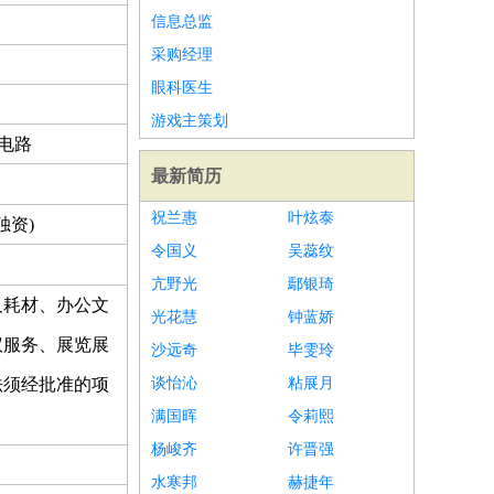
信息总监
采购经理
眼科医生
游戏主策划
成电路
最新简历
祝兰惠
叶炫泰
独资)
令国义
吴蕊纹
亢野光
鄢银琦
及耗材、办公文
光花慧
钟蓝娇
议服务、展览展
沙远奇
毕雯玲
法须经批准的项
谈怡沁
粘展月
满国晖
令莉熙
杨峻齐
许晋强
水寒邦
赫捷年