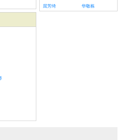
屈芳绮
华敬栋
师