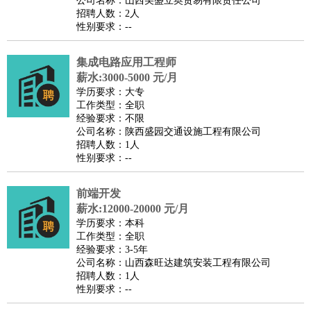
公司名称：山西美盛立奥贸易有限责任公司
家庭管家
招聘人数：2人
性别要求：--
物业管理
：
物业维修
物业管理
物业招商
物业经理
淘宝/网店
：
淘宝客服
淘宝美工
淘宝店长
淘宝推广
淘宝装修
淘宝策
集成电路应用工程师
划
淘宝模特
薪水:3000-5000 元/月
财务/会计
：
会计
学历要求：大专
财务
出纳
审计
税务
财务分析
成本管理
工作类型：全职
教育/培训
：
教师
家教
幼教
教学管理
学术研究
培训策划
课程顾问
经验要求：不限
公司名称：陕西盛园交通设施工程有限公司
银行/证券
：
理财顾问
证券分析
银行柜员
拍卖师
操盘手
银行经理
信
招聘人数：1人
贷管理
性别要求：--
律师/法务
：
律师
律师助理
法务专员
专利顾问
合同管理
广告/咨询
：
文案
广告制作
咨询顾问
创意总监
广告策划
会展策划
婚
前端开发
薪水:12000-20000 元/月
礼策划
媒介策划
咨询经理
客户主管
摄影师
学历要求：本科
美术/设计
：
服装设计
平面设计
美编
家具设计
美术老师
室内设计
包
工作类型：全职
经验要求：3-5年
装设计
动画设计
珠宝设计
店面设计
UI设计
公司名称：山西森旺达建筑安装工程有限公司
编辑/出版
：
编辑
记者
出版
发行
专栏作家
排版设计
招聘人数：1人
性别要求：--
翻译/语言
：
英语翻译
日语翻译
俄语翻译
韩语翻译
法语翻译
德语翻
译
小语种