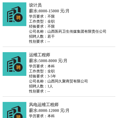
设计员
医疗/药剂
：
医生
护士
药剂师
理疗师
导医
营养师
心理医生
中医
薪水:8000-15000 元/月
运动/健身
：
健身教练
瑜伽教练
舞蹈老师
游泳教练
台球教练
高尔夫
学历要求：不限
工作类型：全职
助理
体育解说员
体育记者
足球教练
经验要求：不限
环境保护
：
污水处理
环保检测
环境管理
环境绿化
水质检测员
公司名称：山西医药卫生传媒集团有限责任公司
招聘人数：若干
政府公务
：
性别要求：--
房地产
：
房产销售
置业顾问
房产客服
房产策划
房产店员
房产中
介
房产内勤
房产评估师
运维工程师
建筑/装修
：
土木工程
薪水:5000-8000 元/月
工程监理
造价师
安全专员
项目管理
园林设计
学历要求：本科
测绘员
建筑工
装修工
工作类型：全职
人事/行政
：
文员
前台
秘书
人事专员
人事经理
行政助理
行政主管
经验要求：3-5年
公司名称：山西同久聚商贸有限公司
招聘专员
招聘经理
猎头顾问
培训专员
招聘人数：1人
高级管理
：
总监
总裁助理
副总裁
总经理
合伙人
CEO
CTO
CFO
性别要求：--
CPO
风电运维工程师
农林牧渔
：
养殖人员
饲养业务
农艺师
畜牧师
饲料研发
薪水:8000-12000 元/月
好玩职业
：
酒店试睡员
美食品尝师
旅游体验师
职业拥抱师
酒店试
学历要求：本科