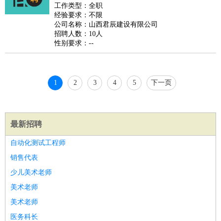
睡员
狗粮试吃员
手模
陪跑族
网购砍价师
色彩搭配师
品
工作类型：全职
经验要求：不限
酒师
公司名称：山西君辰建设有限公司
招聘人数：10人
性别要求：--
1
2
3
4
5
下一页
最新招聘
自动化测试工程师
销售代表
少儿美术老师
美术老师
美术老师
医务科长