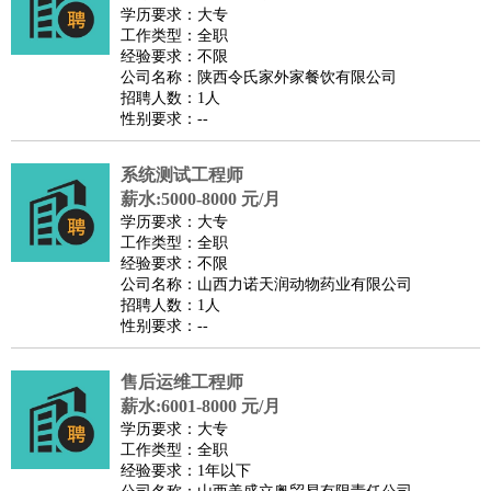
师
茶艺师
迎宾
学历要求：大专
工作类型：全职
酒店/旅游
：
酒店前台
酒店服务员
行李员
大堂经理
酒店管理
酒店管
经验要求：不限
家
导游
旅游顾问
签证专员
订票员
试睡师
公司名称：陕西令氏家外家餐饮有限公司
招聘人数：1人
超市/销售
：
促销导购
营业员
收银员
理货员
食品加工
品类管理
店长
性别要求：--
美容/美发
：
发型师
美容师
化妆师
美甲师
美发助理
洗头工
美体师
美容顾问
美容助理
美容店长
宠物美容
系统测试工程师
保健/按摩
：
按摩师
薪水:5000-8000 元/月
针灸推拿
足疗师
搓澡工
盲人按摩
学历要求：大专
娱乐/影视
：
礼仪
调酒师
摄影师
主持人
配音员
后期制作
场务
群众
工作类型：全职
演员
音效师
灯光师
编剧
主播
经验要求：不限
公司名称：山西力诺天润动物药业有限公司
技术开发
：
程序员
网页设计
技术专员
软件工程师
测试工程师
运维
招聘人数：1人
工程师
技术支持
硬件工程师
系统工程师
通信工程师
数
性别要求：--
据工程师
前端工程师
APP开发
算法工程师
售后运维工程师
产品管理
：
产品经理
产品运营
产品助理
项目经理
高级产品经理
产
薪水:6001-8000 元/月
品实习生
SEO
学历要求：大专
电子/电气
：
无线电
电路工程
自动化
电子维修
产品工艺
工作类型：全职
经验要求：1年以下
家政/安保
：
保洁
保姆
保安
月嫂
钟点工
洗衣工
护工
育婴师
送水工