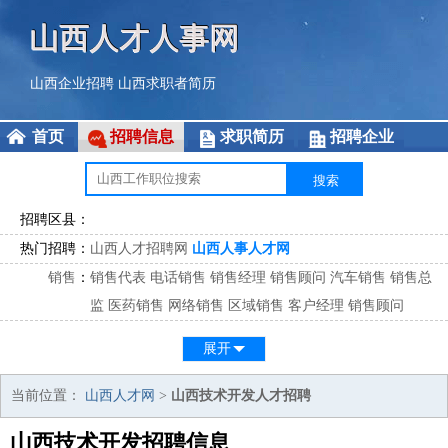
山西人才人事网
山西企业招聘
山西求职者简历
首页
招聘信息
求职简历
招聘企业
招聘区县：
热门招聘：
山西人才招聘网
山西人事人才网
销售
：
销售代表
电话销售
销售经理
销售顾问
汽车销售
销售总
监
医药销售
网络销售
区域销售
客户经理
销售顾问
市场
：
市场专员
市场经理
市场拓展
市场调研
市场策划
策划经
展开
理
客服
：
客服专员
电话客服
客服经理
售后服务
客户关系
客服总
当前位置：
山西人才网
>
山西技术开发人才招聘
监
山西技术开发招聘信息