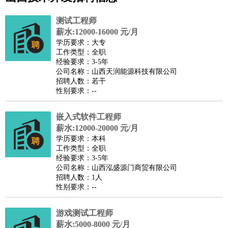
公关
：
公关员
公关经理
媒介专员
媒介经理
会展专员
技工/工人
：
普工
电工
木工
钳工
焊工
钣金工
锅炉工
油漆工
缝纫工
测试工程师
维修工
水暖工
车工
叉车工
手机维修
电梯工
操作工
包
薪水:12000-16000 元/月
学历要求：大专
装工
水泥工
钢筋工
纺织工
管道工
样衣工
装卸工
工作类型：全职
生产/研发
：
质量管理
生产组长
车间主任
工艺设计
生产总监
高级工
经验要求：3-5年
公司名称：山西天润能源科技有限公司
程师
招聘人数：若干
机械/仪表
：
机械工程
仪器仪表
机电
版图设计
性别要求：--
司机
：
商务司机
客车司机
货车司机
出租车司机
班车司机
驾校
教练
嵌入式软件工程师
带车司机
地铁司机
高铁司机
小车司机
快车司机
专
薪水:12000-20000 元/月
车司机
学历要求：本科
物流/仓储
：
快递员
仓库管理
搬运工
物流专员
物流经理
调度员
工作类型：全职
经验要求：3-5年
贸易/采购
：
外贸专员
外贸经理
采购员
采购经理
商务专员
报关员
买
公司名称：山西泓盛源门商贸有限公司
手
招聘人数：1人
性别要求：--
保险/理赔
：
保险推销
保险顾问
核保理赔
保险经纪人
保险精算师
契
约管理
保险内勤
游戏测试工程师
餐饮类
：
厨师
服务员
传菜员
面点师
洗碗工
后厨
杂工
学徒
咖啡
薪水:5000-8000 元/月