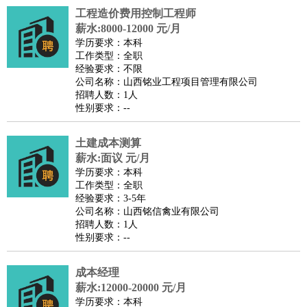
工程造价费用控制工程师
医疗/药剂
：
医生
护士
药剂师
理疗师
导医
营养师
心理医生
中医
薪水:8000-12000 元/月
运动/健身
：
健身教练
瑜伽教练
舞蹈老师
游泳教练
台球教练
高尔夫
学历要求：本科
工作类型：全职
助理
体育解说员
体育记者
足球教练
经验要求：不限
环境保护
：
污水处理
环保检测
环境管理
环境绿化
水质检测员
公司名称：山西铭业工程项目管理有限公司
招聘人数：1人
政府公务
：
性别要求：--
房地产
：
房产销售
置业顾问
房产客服
房产策划
房产店员
房产中
介
房产内勤
房产评估师
土建成本测算
建筑/装修
：
土木工程
薪水:面议 元/月
工程监理
造价师
安全专员
项目管理
园林设计
学历要求：本科
测绘员
建筑工
装修工
工作类型：全职
人事/行政
：
文员
前台
秘书
人事专员
人事经理
行政助理
行政主管
经验要求：3-5年
公司名称：山西铭信禽业有限公司
招聘专员
招聘经理
猎头顾问
培训专员
招聘人数：1人
高级管理
：
总监
总裁助理
副总裁
总经理
合伙人
CEO
CTO
CFO
性别要求：--
CPO
成本经理
农林牧渔
：
养殖人员
饲养业务
农艺师
畜牧师
饲料研发
薪水:12000-20000 元/月
好玩职业
：
酒店试睡员
美食品尝师
旅游体验师
职业拥抱师
酒店试
学历要求：本科