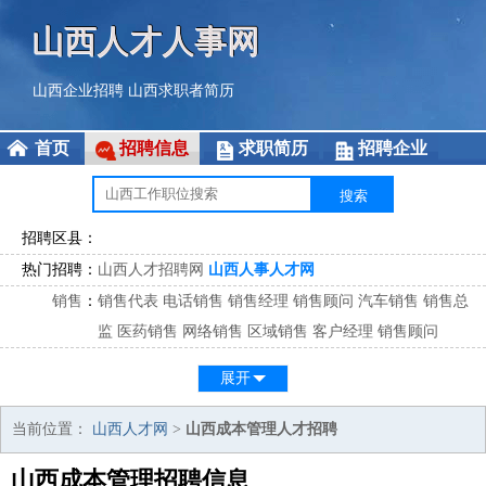
山西人才人事网
山西企业招聘
山西求职者简历
首页
招聘信息
求职简历
招聘企业
招聘区县：
热门招聘：
山西人才招聘网
山西人事人才网
销售
：
销售代表
电话销售
销售经理
销售顾问
汽车销售
销售总
监
医药销售
网络销售
区域销售
客户经理
销售顾问
市场
：
市场专员
市场经理
市场拓展
市场调研
市场策划
策划经
展开
理
客服
：
客服专员
电话客服
客服经理
售后服务
客户关系
客服总
当前位置：
山西人才网
>
山西成本管理人才招聘
监
山西成本管理招聘信息