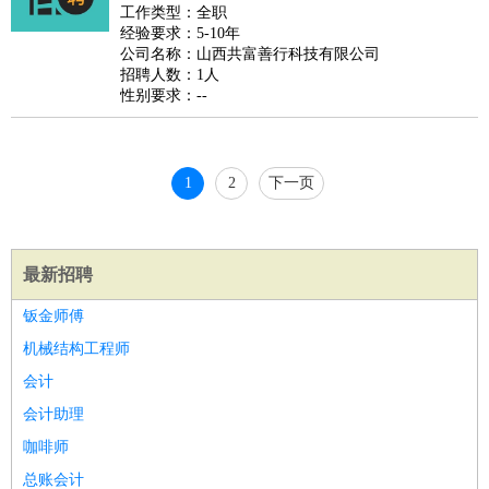
睡员
狗粮试吃员
手模
陪跑族
网购砍价师
色彩搭配师
品
工作类型：全职
经验要求：5-10年
酒师
公司名称：山西共富善行科技有限公司
招聘人数：1人
性别要求：--
1
2
下一页
最新招聘
钣金师傅
机械结构工程师
会计
会计助理
咖啡师
总账会计