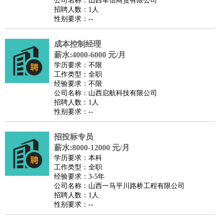
公司名称：山西军信商贸有限公司
家庭管家
招聘人数：1人
性别要求：--
物业管理
：
物业维修
物业管理
物业招商
物业经理
淘宝/网店
：
淘宝客服
淘宝美工
淘宝店长
淘宝推广
淘宝装修
淘宝策
成本控制经理
划
淘宝模特
薪水:4000-6000 元/月
财务/会计
：
会计
学历要求：不限
财务
出纳
审计
税务
财务分析
成本管理
工作类型：全职
教育/培训
：
教师
家教
幼教
教学管理
学术研究
培训策划
课程顾问
经验要求：不限
公司名称：山西启航科技有限公司
银行/证券
：
理财顾问
证券分析
银行柜员
拍卖师
操盘手
银行经理
信
招聘人数：1人
贷管理
性别要求：--
律师/法务
：
律师
律师助理
法务专员
专利顾问
合同管理
广告/咨询
：
文案
广告制作
咨询顾问
创意总监
广告策划
会展策划
婚
招投标专员
薪水:8000-12000 元/月
礼策划
媒介策划
咨询经理
客户主管
摄影师
学历要求：本科
美术/设计
：
服装设计
平面设计
美编
家具设计
美术老师
室内设计
包
工作类型：全职
经验要求：3-5年
装设计
动画设计
珠宝设计
店面设计
UI设计
公司名称：山西一马平川路桥工程有限公司
编辑/出版
：
编辑
记者
出版
发行
专栏作家
排版设计
招聘人数：1人
性别要求：--
翻译/语言
：
英语翻译
日语翻译
俄语翻译
韩语翻译
法语翻译
德语翻
译
小语种