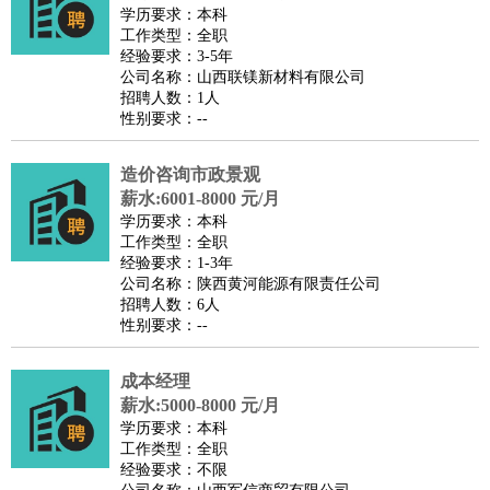
师
茶艺师
迎宾
学历要求：本科
工作类型：全职
酒店/旅游
：
酒店前台
酒店服务员
行李员
大堂经理
酒店管理
酒店管
经验要求：3-5年
家
导游
旅游顾问
签证专员
订票员
试睡师
公司名称：山西联镁新材料有限公司
招聘人数：1人
超市/销售
：
促销导购
营业员
收银员
理货员
食品加工
品类管理
店长
性别要求：--
美容/美发
：
发型师
美容师
化妆师
美甲师
美发助理
洗头工
美体师
美容顾问
美容助理
美容店长
宠物美容
造价咨询市政景观
保健/按摩
：
按摩师
薪水:6001-8000 元/月
针灸推拿
足疗师
搓澡工
盲人按摩
学历要求：本科
娱乐/影视
：
礼仪
调酒师
摄影师
主持人
配音员
后期制作
场务
群众
工作类型：全职
演员
音效师
灯光师
编剧
主播
经验要求：1-3年
公司名称：陕西黄河能源有限责任公司
技术开发
：
程序员
网页设计
技术专员
软件工程师
测试工程师
运维
招聘人数：6人
工程师
技术支持
硬件工程师
系统工程师
通信工程师
数
性别要求：--
据工程师
前端工程师
APP开发
算法工程师
成本经理
产品管理
：
产品经理
产品运营
产品助理
项目经理
高级产品经理
产
薪水:5000-8000 元/月
品实习生
SEO
学历要求：本科
电子/电气
：
无线电
电路工程
自动化
电子维修
产品工艺
工作类型：全职
经验要求：不限
家政/安保
：
保洁
保姆
保安
月嫂
钟点工
洗衣工
护工
育婴师
送水工