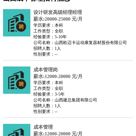
公关
：
公关员
公关经理
媒介专员
媒介经理
会展专员
技工/工人
：
普工
电工
木工
钳工
焊工
钣金工
锅炉工
油漆工
缝纫工
设计研发高级经理经理
维修工
水暖工
车工
叉车工
手机维修
电梯工
操作工
包
薪水:20000-25000 元/月
学历要求：本科
装工
水泥工
钢筋工
纺织工
管道工
样衣工
装卸工
工作类型：全职
生产/研发
：
质量管理
生产组长
车间主任
工艺设计
生产总监
高级工
经验要求：5-10年
公司名称：山西欧迈卡运动康复器材股份有限公司
程师
招聘人数：1人
机械/仪表
：
机械工程
仪器仪表
机电
版图设计
性别要求：--
司机
：
商务司机
客车司机
货车司机
出租车司机
班车司机
驾校
教练
成本管理岗
带车司机
地铁司机
高铁司机
小车司机
快车司机
专
薪水:12000-20000 元/月
车司机
学历要求：本科
物流/仓储
：
快递员
仓库管理
搬运工
物流专员
物流经理
调度员
工作类型：全职
经验要求：3-5年
贸易/采购
：
外贸专员
外贸经理
采购员
采购经理
商务专员
报关员
买
公司名称：山西建总集团有限公司
手
招聘人数：1人
性别要求：--
保险/理赔
：
保险推销
保险顾问
核保理赔
保险经纪人
保险精算师
契
约管理
保险内勤
成本管理
餐饮类
：
厨师
服务员
传菜员
面点师
洗碗工
后厨
杂工
学徒
咖啡
薪水:12000-20000 元/月