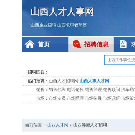
山西人才人事网
山西企业招聘
山西求职者简历
首页
招聘信息
招聘区县：
热门招聘：
山西人才招聘网
山西人事人才网
销售
：
销售代表
电话销售
销售经理
销售顾问
汽车销
市场
：
市场专员
市场经理
市场拓展
市场调研
市场策
客服
：
客服专员
电话客服
客服经理
售后服务
客户关
公关
：
公关员
公关经理
媒介专员
媒介经理
会展专员
技工/工人
：
普工
电工
木工
钳工
焊工
钣金工
锅炉工
油漆
当前位置：
山西人才网
>
山西导游人才招聘
生产/研发
：
质量管理
生产组长
车间主任
工艺设计
生产总