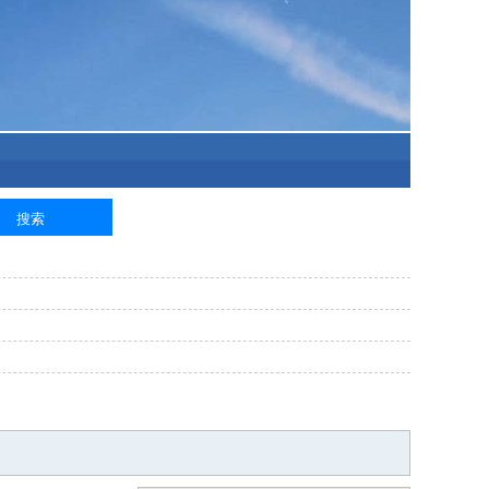
泥工
钢筋工
纺织工
管道工
样衣工
装卸工