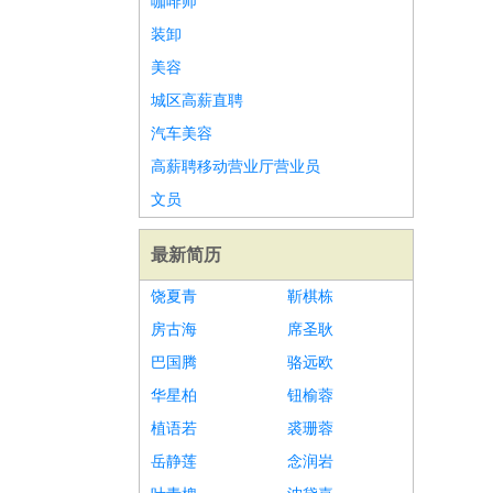
咖啡师
装卸
美容
城区高薪直聘
汽车美容
高薪聘移动营业厅营业员
文员
最新简历
饶夏青
靳棋栋
房古海
席圣耿
巴国腾
骆远欧
华星柏
钮榆蓉
植语若
裘珊蓉
岳静莲
念润岩