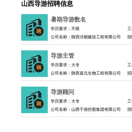
山西导游招聘信息
机械/仪表
：
机械工程
仪器仪表
机电
版图设计
司机
：
商务司机
客车司机
货车司机
出租车司机
班车
暑期导游数名
物流/仓储
：
快递员
仓库管理
搬运工
物流专员
物流经理
调
学历要求：不限
工
贸易/采购
：
外贸专员
外贸经理
采购员
采购经理
商务专员
公司名称：陕西泾都建设工程有限公司
招
保险/理赔
：
保险推销
保险顾问
核保理赔
保险经纪人
保险
餐饮类
：
厨师
服务员
传菜员
面点师
洗碗工
后厨
杂工
导游主管
酒店/旅游
：
酒店前台
酒店服务员
行李员
大堂经理
酒店管
学历要求：大专
工
超市/销售
：
促销导购
营业员
收银员
理货员
食品加工
品类
公司名称：陕西嘉元生物工程有限公司
招
美容/美发
：
发型师
美容师
化妆师
美甲师
美发助理
洗头工
保健/按摩
：
按摩师
针灸推拿
足疗师
搓澡工
盲人按摩
导游顾问
娱乐/影视
：
礼仪
调酒师
摄影师
主持人
配音员
后期制作
技术开发
：
程序员
网页设计
技术专员
软件工程师
测试工
学历要求：大专
工
产品管理
：
产品经理
公司名称：山西千禧控股集团有限公司
产品运营
产品助理
项目经理
高级产
招
电子/电气
：
无线电
电路工程
自动化
电子维修
产品工艺
家政/安保
：
保洁
保姆
保安
月嫂
钟点工
洗衣工
护工
育婴