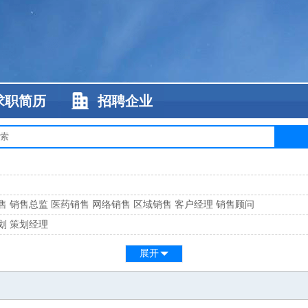
求职简历
招聘企业
售
销售总监
医药销售
网络销售
区域销售
客户经理
销售顾问
划
策划经理
系
客服总监
展开
工
缝纫工
维修工
水暖工
车工
叉车工
手机维修
电梯工
操作工
包装工
水
监
高级工程师