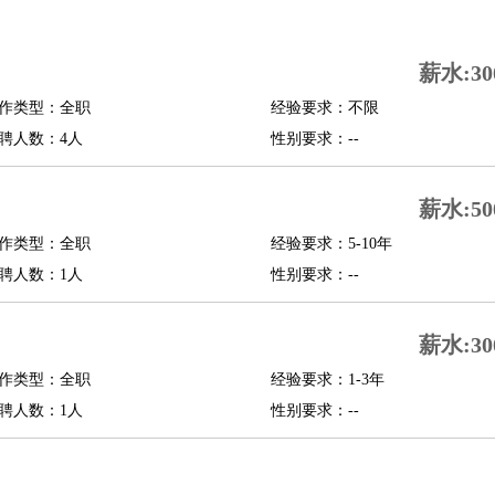
司机
驾校教练
带车司机
地铁司机
高铁司机
小车司机
快车司机
专车司机
薪水:30
度员
作类型：全职
经验要求：不限
报关员
买手
聘人数：4人
性别要求：--
精算师
契约管理
保险内勤
学徒
咖啡师
茶艺师
迎宾
薪水:50
理
酒店管家
导游
旅游顾问
签证专员
订票员
试睡师
作类型：全职
经验要求：5-10年
管理
店长
聘人数：1人
性别要求：--
美体师
美容顾问
美容助理
美容店长
宠物美容
薪水:30
场务
群众演员
音效师
灯光师
编剧
主播
程师
运维工程师
技术支持
硬件工程师
系统工程师
通信工程师
数据工程
作类型：全职
经验要求：1-3年
品经理
聘人数：1人
产品实习生
SEO
性别要求：--
师
送水工
家庭管家