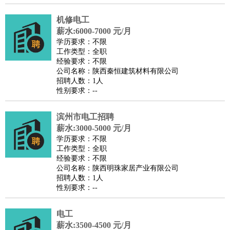
医疗/药剂
：
医生
护士
药剂师
理疗师
导医
营养师
心理医生
中医
机修电工
运动/健身
：
健身教练
瑜伽教练
舞蹈老师
游泳教练
台球教练
高尔夫
薪水:6000-7000 元/月
学历要求：不限
助理
体育解说员
体育记者
足球教练
工作类型：全职
环境保护
：
污水处理
环保检测
环境管理
环境绿化
水质检测员
经验要求：不限
公司名称：陕西秦恒建筑材料有限公司
政府公务
：
招聘人数：1人
房地产
：
房产销售
置业顾问
房产客服
房产策划
房产店员
房产中
性别要求：--
介
房产内勤
房产评估师
滨州市电工招聘
建筑/装修
：
土木工程
工程监理
造价师
安全专员
项目管理
园林设计
薪水:3000-5000 元/月
测绘员
建筑工
装修工
学历要求：不限
人事/行政
：
文员
前台
秘书
人事专员
人事经理
行政助理
行政主管
工作类型：全职
经验要求：不限
招聘专员
招聘经理
猎头顾问
培训专员
公司名称：陕西明珠家居产业有限公司
高级管理
：
总监
总裁助理
副总裁
总经理
合伙人
CEO
CTO
CFO
招聘人数：1人
性别要求：--
CPO
农林牧渔
：
养殖人员
饲养业务
农艺师
畜牧师
饲料研发
电工
好玩职业
：
酒店试睡员
美食品尝师
旅游体验师
职业拥抱师
酒店试
薪水:3500-4500 元/月