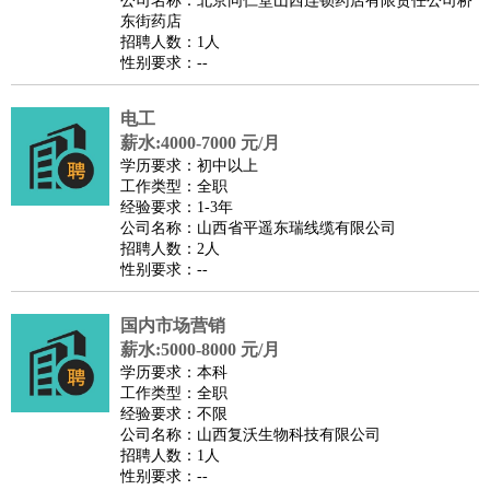
公司名称：北京同仁堂山西连锁药店有限责任公司桥
家庭管家
东街药店
招聘人数：1人
物业管理
：
物业维修
物业管理
物业招商
物业经理
性别要求：--
淘宝/网店
：
淘宝客服
淘宝美工
淘宝店长
淘宝推广
淘宝装修
淘宝策
划
淘宝模特
电工
薪水:4000-7000 元/月
财务/会计
：
会计
财务
出纳
审计
税务
财务分析
成本管理
学历要求：初中以上
教育/培训
：
教师
家教
幼教
教学管理
学术研究
培训策划
课程顾问
工作类型：全职
经验要求：1-3年
银行/证券
：
理财顾问
证券分析
银行柜员
拍卖师
操盘手
银行经理
信
公司名称：山西省平遥东瑞线缆有限公司
贷管理
招聘人数：2人
性别要求：--
律师/法务
：
律师
律师助理
法务专员
专利顾问
合同管理
广告/咨询
：
文案
广告制作
咨询顾问
创意总监
广告策划
会展策划
婚
国内市场营销
礼策划
媒介策划
咨询经理
客户主管
摄影师
薪水:5000-8000 元/月
美术/设计
：
服装设计
平面设计
美编
家具设计
美术老师
室内设计
包
学历要求：本科
工作类型：全职
装设计
动画设计
珠宝设计
店面设计
UI设计
经验要求：不限
编辑/出版
：
编辑
记者
出版
发行
专栏作家
排版设计
公司名称：山西复沃生物科技有限公司
招聘人数：1人
翻译/语言
：
英语翻译
日语翻译
俄语翻译
韩语翻译
法语翻译
德语翻
性别要求：--
译
小语种