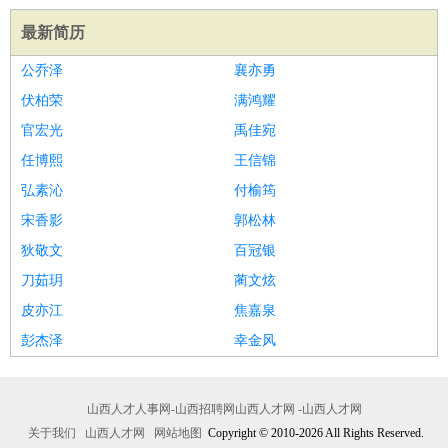
最新简历
公乔泽
襄亦勇
伏柏荣
满鸿耀
官宏光
禹佳宛
任博熙
王信锦
弘素沁
付榆筠
宋香影
郭松林
狄敬文
百冠银
刀茹玥
蔺文炫
皮亦江
焦嘉泉
彭杰泽
幸金风
山西人才人事网-山西招聘网山西人才网 -山西人才网
关于我们
山西人才网
网站地图
Copyright © 2010-2026 All Rights Reserved.