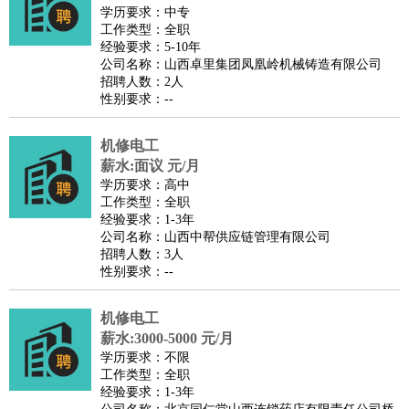
师
茶艺师
迎宾
学历要求：中专
工作类型：全职
酒店/旅游
：
酒店前台
酒店服务员
行李员
大堂经理
酒店管理
酒店管
经验要求：5-10年
家
导游
旅游顾问
签证专员
订票员
试睡师
公司名称：山西卓里集团凤凰岭机械铸造有限公司
招聘人数：2人
超市/销售
：
促销导购
营业员
收银员
理货员
食品加工
品类管理
店长
性别要求：--
美容/美发
：
发型师
美容师
化妆师
美甲师
美发助理
洗头工
美体师
美容顾问
美容助理
美容店长
宠物美容
机修电工
保健/按摩
：
按摩师
薪水:面议 元/月
针灸推拿
足疗师
搓澡工
盲人按摩
学历要求：高中
娱乐/影视
：
礼仪
调酒师
摄影师
主持人
配音员
后期制作
场务
群众
工作类型：全职
演员
音效师
灯光师
编剧
主播
经验要求：1-3年
公司名称：山西中帮供应链管理有限公司
技术开发
：
程序员
网页设计
技术专员
软件工程师
测试工程师
运维
招聘人数：3人
工程师
技术支持
硬件工程师
系统工程师
通信工程师
数
性别要求：--
据工程师
前端工程师
APP开发
算法工程师
机修电工
产品管理
：
产品经理
产品运营
产品助理
项目经理
高级产品经理
产
薪水:3000-5000 元/月
品实习生
SEO
学历要求：不限
电子/电气
：
无线电
电路工程
自动化
电子维修
产品工艺
工作类型：全职
经验要求：1-3年
家政/安保
：
保洁
保姆
保安
月嫂
钟点工
洗衣工
护工
育婴师
送水工