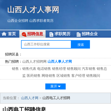
山西人才人事网
山西企业招聘
山西求职者简历
首页
招聘信息
求职简历
招聘企业
招聘区县：
热门招聘：
山西人才招聘网
山西人事人才网
销售
：
销售代表
电话销售
销售经理
销售顾问
汽车销售
销售总
监
医药销售
网络销售
区域销售
客户经理
销售顾问
市场
：
市场专员
市场经理
市场拓展
市场调研
市场策划
策划经
展开
理
客服
：
客服专员
电话客服
客服经理
售后服务
客户关系
客服总
当前位置：
山西人才网
>
山西电工人才招聘
监
山西电工招聘信息