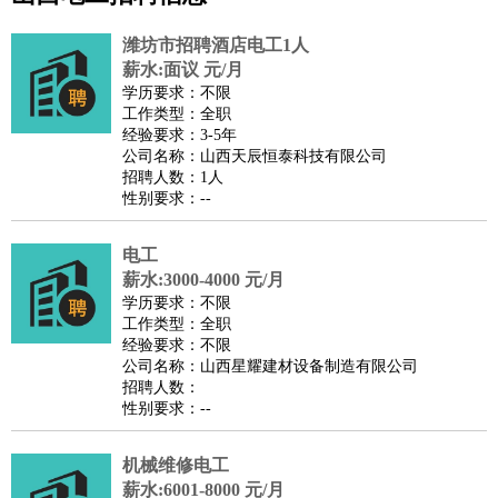
公关
：
公关员
公关经理
媒介专员
媒介经理
会展专员
技工/工人
：
普工
电工
木工
钳工
焊工
钣金工
锅炉工
油漆工
缝纫工
潍坊市招聘酒店电工1人
维修工
水暖工
车工
叉车工
手机维修
电梯工
操作工
包
薪水:面议 元/月
学历要求：不限
装工
水泥工
钢筋工
纺织工
管道工
样衣工
装卸工
工作类型：全职
生产/研发
：
质量管理
生产组长
车间主任
工艺设计
生产总监
高级工
经验要求：3-5年
公司名称：山西天辰恒泰科技有限公司
程师
招聘人数：1人
机械/仪表
：
机械工程
仪器仪表
机电
版图设计
性别要求：--
司机
：
商务司机
客车司机
货车司机
出租车司机
班车司机
驾校
教练
电工
带车司机
地铁司机
高铁司机
小车司机
快车司机
专
薪水:3000-4000 元/月
车司机
学历要求：不限
物流/仓储
：
快递员
仓库管理
搬运工
物流专员
物流经理
调度员
工作类型：全职
经验要求：不限
贸易/采购
：
外贸专员
外贸经理
采购员
采购经理
商务专员
报关员
买
公司名称：山西星耀建材设备制造有限公司
手
招聘人数：
性别要求：--
保险/理赔
：
保险推销
保险顾问
核保理赔
保险经纪人
保险精算师
契
约管理
保险内勤
机械维修电工
餐饮类
：
厨师
服务员
传菜员
面点师
洗碗工
后厨
杂工
学徒
咖啡
薪水:6001-8000 元/月