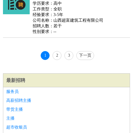
睡员
狗粮试吃员
手模
陪跑族
网购砍价师
色彩搭配师
品
学历要求：高中
工作类型：全职
酒师
经验要求：3-5年
公司名称：山西超富建筑工程有限公司
招聘人数：若干
性别要求：--
1
2
3
下一页
最新招聘
服务员
高薪招聘主播
带货主播
主播
超市收银员