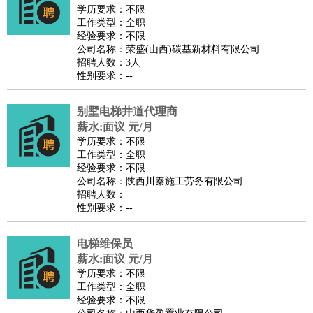
师
茶艺师
迎宾
学历要求：不限
工作类型：全职
酒店/旅游
：
酒店前台
酒店服务员
行李员
大堂经理
酒店管理
酒店管
经验要求：不限
家
导游
旅游顾问
签证专员
订票员
试睡师
公司名称：荣盛(山西)碳基新材料有限公司
招聘人数：3人
超市/销售
：
促销导购
营业员
收银员
理货员
食品加工
品类管理
店长
性别要求：--
美容/美发
：
发型师
美容师
化妆师
美甲师
美发助理
洗头工
美体师
美容顾问
美容助理
美容店长
宠物美容
别墅电梯井道代理商
保健/按摩
：
按摩师
薪水:面议 元/月
针灸推拿
足疗师
搓澡工
盲人按摩
学历要求：不限
娱乐/影视
：
礼仪
调酒师
摄影师
主持人
配音员
后期制作
场务
群众
工作类型：全职
演员
音效师
灯光师
编剧
主播
经验要求：不限
公司名称：陕西川秦施工劳务有限公司
技术开发
：
程序员
网页设计
技术专员
软件工程师
测试工程师
运维
招聘人数：
工程师
技术支持
硬件工程师
系统工程师
通信工程师
数
性别要求：--
据工程师
前端工程师
APP开发
算法工程师
电梯维保员
产品管理
：
产品经理
产品运营
产品助理
项目经理
高级产品经理
产
薪水:面议 元/月
品实习生
SEO
学历要求：不限
电子/电气
：
无线电
电路工程
自动化
电子维修
产品工艺
工作类型：全职
经验要求：不限
家政/安保
：
保洁
保姆
保安
月嫂
钟点工
洗衣工
护工
育婴师
送水工