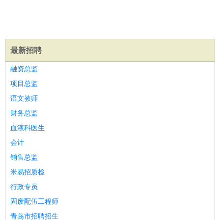
医疗/药剂
：
医生
护士
药剂师
理疗师
导医
营养师
心理医生
中医
运动/健身
：
健身教练
瑜伽教练
舞蹈老师
游泳教练
台球教练
高尔夫
助理
体育解说员
体育记者
足球教练
最新招聘
环境保护
：
污水处理
环保检测
环境管理
环境绿化
水质检测员
融资总监
政府公务
：
项目总监
房地产
：
房产销售
置业顾问
房产客服
房产策划
房产店员
房产中
语文教师
介
房产内勤
房产评估师
建筑/装修
：
土木工程
工程监理
造价师
安全专员
项目管理
园林设计
财务总监
测绘员
建筑工
装修工
血液科医生
人事/行政
：
文员
前台
秘书
人事专员
人事经理
行政助理
行政主管
会计
招聘专员
招聘经理
猎头顾问
培训专员
销售总监
高级管理
：
总监
总裁助理
副总裁
总经理
合伙人
CEO
CTO
CFO
米易招质检
CPO
行政专员
农林牧渔
：
养殖人员
饲养业务
农艺师
畜牧师
饲料研发
固废配伍工程师
好玩职业
：
酒店试睡员
美食品尝师
旅游体验师
职业拥抱师
酒店试
青岛市招聘招生