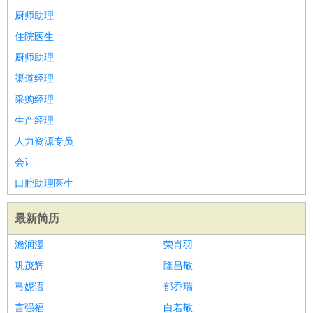
睡员
狗粮试吃员
手模
陪跑族
网购砍价师
色彩搭配师
品
厨师助理
酒师
住院医生
厨师助理
渠道经理
采购经理
生产经理
人力资源专员
会计
口腔助理医生
最新简历
澹润漫
荣肖羽
巩茂辉
隆昌敬
弓妮语
郁乔瑞
言强福
白若敬