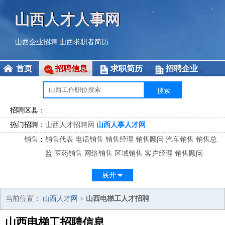
山西人才人事网
山西企业招聘
山西求职者简历
首页
招聘信息
求职简历
招聘企业
招聘区县：
热门招聘：
山西人才招聘网
山西人事人才网
销售
：
销售代表
电话销售
销售经理
销售顾问
汽车销售
销售总
监
医药销售
网络销售
区域销售
客户经理
销售顾问
市场
：
市场专员
市场经理
市场拓展
市场调研
市场策划
策划经
展开
理
客服
：
客服专员
电话客服
客服经理
售后服务
客户关系
客服总
当前位置：
山西人才网
>
山西电梯工人才招聘
监
山西电梯工招聘信息