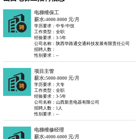
公关
：
公关员
公关经理
媒介专员
媒介经理
会展专员
技工/工人
：
普工
电工
木工
钳工
焊工
钣金工
锅炉工
油漆工
缝纫工
电梯维保工
维修工
水暖工
车工
叉车工
手机维修
电梯工
操作工
包
薪水:4000-8000 元/月
学历要求：中专/中技
装工
水泥工
钢筋工
纺织工
管道工
样衣工
装卸工
工作类型：全职
生产/研发
：
质量管理
生产组长
车间主任
工艺设计
生产总监
高级工
经验要求：3-5年
公司名称：陕西华路通交通科技发展有限责任公司
程师
招聘人数：
机械/仪表
：
机械工程
仪器仪表
机电
版图设计
性别要求：--
司机
：
商务司机
客车司机
货车司机
出租车司机
班车司机
驾校
教练
项目主管
带车司机
地铁司机
高铁司机
小车司机
快车司机
专
薪水:5000-8000 元/月
车司机
学历要求：大专
物流/仓储
：
快递员
仓库管理
搬运工
物流专员
物流经理
调度员
工作类型：全职
经验要求：3-5年
贸易/采购
：
外贸专员
外贸经理
采购员
采购经理
商务专员
报关员
买
公司名称：山西新意电器有限公司
手
招聘人数：1人
性别要求：--
保险/理赔
：
保险推销
保险顾问
核保理赔
保险经纪人
保险精算师
契
约管理
保险内勤
电梯维修经理
餐饮类
：
厨师
服务员
传菜员
面点师
洗碗工
后厨
杂工
学徒
咖啡
薪水:4000-6000 元/月