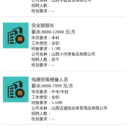
公司名称：山西华盈置业有限公司
家庭管家
招聘人数：
性别要求：--
物业管理
：
物业维修
物业管理
物业招商
物业经理
淘宝/网店
：
淘宝客服
淘宝美工
淘宝店长
淘宝推广
淘宝装修
淘宝策
安全部部长
划
淘宝模特
薪水:8000-12000 元/月
财务/会计
：
会计
学历要求：本科
财务
出纳
审计
税务
财务分析
成本管理
工作类型：全职
教育/培训
：
教师
家教
幼教
教学管理
学术研究
培训策划
课程顾问
经验要求：1-3年
公司名称：山西小河堡食品有限公司
银行/证券
：
理财顾问
证券分析
银行柜员
拍卖师
操盘手
银行经理
信
招聘人数：若干
贷管理
性别要求：--
律师/法务
：
律师
律师助理
法务专员
专利顾问
合同管理
广告/咨询
：
文案
广告制作
咨询顾问
创意总监
广告策划
会展策划
婚
电梯安装维修人员
薪水:6000-7999 元/月
礼策划
媒介策划
咨询经理
客户主管
摄影师
学历要求：中专/中技
美术/设计
：
服装设计
平面设计
美编
家具设计
美术老师
室内设计
包
工作类型：全职
经验要求：5-10年
装设计
动画设计
珠宝设计
店面设计
UI设计
公司名称：山西迈盛悦合体育用品有限公司
编辑/出版
：
编辑
记者
出版
发行
专栏作家
排版设计
招聘人数：
性别要求：--
翻译/语言
：
英语翻译
日语翻译
俄语翻译
韩语翻译
法语翻译
德语翻
译
小语种