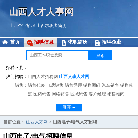
山西人才人事网
山西企业招聘
山西求职者简历
首页
招聘信息
求职简历
招聘企业
招聘区县：
热门招聘：
山西人才招聘网
山西人事人才网
销售
：
销售代表
电话销售
销售经理
销售顾问
汽车销售
销售总
监
医药销售
网络销售
区域销售
客户经理
销售顾问
市场
：
市场专员
市场经理
市场拓展
市场调研
市场策划
策划经
展开
理
客服
：
客服专员
电话客服
客服经理
售后服务
客户关系
客服总
当前位置：
山西人才网
>
山西电子/电气人才招聘
监
山西电子/电气招聘信息