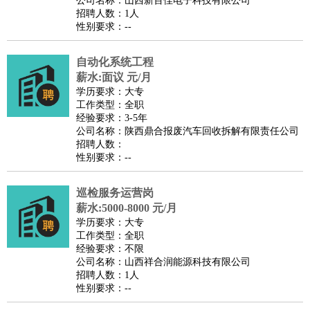
公司名称：山西新百佳电子科技有限公司
家庭管家
招聘人数：1人
性别要求：--
物业管理
：
物业维修
物业管理
物业招商
物业经理
淘宝/网店
：
淘宝客服
淘宝美工
淘宝店长
淘宝推广
淘宝装修
淘宝策
自动化系统工程
划
淘宝模特
薪水:面议 元/月
财务/会计
：
会计
学历要求：大专
财务
出纳
审计
税务
财务分析
成本管理
工作类型：全职
教育/培训
：
教师
家教
幼教
教学管理
学术研究
培训策划
课程顾问
经验要求：3-5年
公司名称：陕西鼎合报废汽车回收拆解有限责任公司
银行/证券
：
理财顾问
证券分析
银行柜员
拍卖师
操盘手
银行经理
信
招聘人数：
贷管理
性别要求：--
律师/法务
：
律师
律师助理
法务专员
专利顾问
合同管理
广告/咨询
：
文案
广告制作
咨询顾问
创意总监
广告策划
会展策划
婚
巡检服务运营岗
薪水:5000-8000 元/月
礼策划
媒介策划
咨询经理
客户主管
摄影师
学历要求：大专
美术/设计
：
服装设计
平面设计
美编
家具设计
美术老师
室内设计
包
工作类型：全职
经验要求：不限
装设计
动画设计
珠宝设计
店面设计
UI设计
公司名称：山西祥合润能源科技有限公司
编辑/出版
：
编辑
记者
出版
发行
专栏作家
排版设计
招聘人数：1人
性别要求：--
翻译/语言
：
英语翻译
日语翻译
俄语翻译
韩语翻译
法语翻译
德语翻
译
小语种