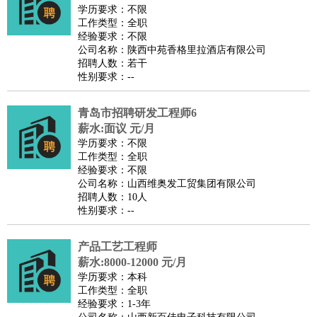
师
茶艺师
迎宾
学历要求：不限
工作类型：全职
酒店/旅游
：
酒店前台
酒店服务员
行李员
大堂经理
酒店管理
酒店管
经验要求：不限
家
导游
旅游顾问
签证专员
订票员
试睡师
公司名称：陕西中苑香格里拉酒店有限公司
招聘人数：若干
超市/销售
：
促销导购
营业员
收银员
理货员
食品加工
品类管理
店长
性别要求：--
美容/美发
：
发型师
美容师
化妆师
美甲师
美发助理
洗头工
美体师
美容顾问
美容助理
美容店长
宠物美容
青岛市招聘研发工程师6
保健/按摩
：
按摩师
薪水:面议 元/月
针灸推拿
足疗师
搓澡工
盲人按摩
学历要求：不限
娱乐/影视
：
礼仪
调酒师
摄影师
主持人
配音员
后期制作
场务
群众
工作类型：全职
演员
音效师
灯光师
编剧
主播
经验要求：不限
公司名称：山西维奥发工贸集团有限公司
技术开发
：
程序员
网页设计
技术专员
软件工程师
测试工程师
运维
招聘人数：10人
工程师
技术支持
硬件工程师
系统工程师
通信工程师
数
性别要求：--
据工程师
前端工程师
APP开发
算法工程师
产品工艺工程师
产品管理
：
产品经理
产品运营
产品助理
项目经理
高级产品经理
产
薪水:8000-12000 元/月
品实习生
SEO
学历要求：本科
电子/电气
：
无线电
电路工程
自动化
电子维修
产品工艺
工作类型：全职
经验要求：1-3年
家政/安保
：
保洁
保姆
保安
月嫂
钟点工
洗衣工
护工
育婴师
送水工