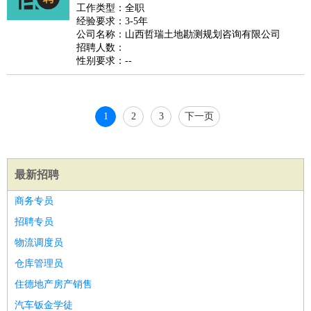
睡员
狗粮试吃员
手模
陪跑族
网购砍价师
色彩搭配师
品
工作类型：全职
经验要求：3-5年
酒师
公司名称：山西哲瑞土地勘测规划咨询有限公司
招聘人数：
性别要求：--
1
2
3
下一页
最新招聘
商务专员
招聘专员
物流调度员
仓库管理员
住德地产房产销售
汽车钣金学徒