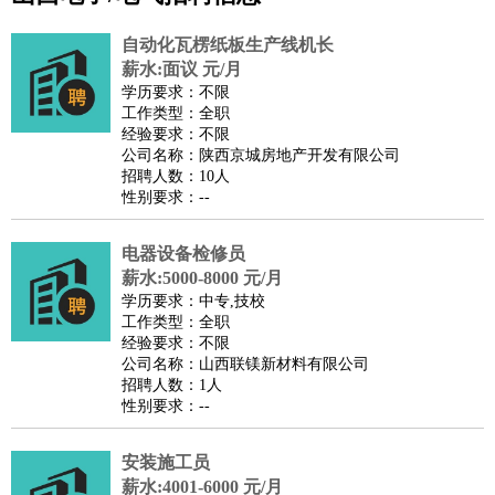
公关
：
公关员
公关经理
媒介专员
媒介经理
会展专员
技工/工人
：
普工
电工
木工
钳工
焊工
钣金工
锅炉工
油漆工
缝纫工
自动化瓦楞纸板生产线机长
维修工
水暖工
车工
叉车工
手机维修
电梯工
操作工
包
薪水:面议 元/月
学历要求：不限
装工
水泥工
钢筋工
纺织工
管道工
样衣工
装卸工
工作类型：全职
生产/研发
：
质量管理
生产组长
车间主任
工艺设计
生产总监
高级工
经验要求：不限
公司名称：陕西京城房地产开发有限公司
程师
招聘人数：10人
机械/仪表
：
机械工程
仪器仪表
机电
版图设计
性别要求：--
司机
：
商务司机
客车司机
货车司机
出租车司机
班车司机
驾校
教练
电器设备检修员
带车司机
地铁司机
高铁司机
小车司机
快车司机
专
薪水:5000-8000 元/月
车司机
学历要求：中专,技校
物流/仓储
：
快递员
仓库管理
搬运工
物流专员
物流经理
调度员
工作类型：全职
经验要求：不限
贸易/采购
：
外贸专员
外贸经理
采购员
采购经理
商务专员
报关员
买
公司名称：山西联镁新材料有限公司
手
招聘人数：1人
性别要求：--
保险/理赔
：
保险推销
保险顾问
核保理赔
保险经纪人
保险精算师
契
约管理
保险内勤
安装施工员
餐饮类
：
厨师
服务员
传菜员
面点师
洗碗工
后厨
杂工
学徒
咖啡
薪水:4001-6000 元/月