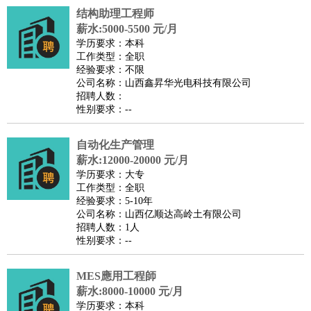
结构助理工程师
医疗/药剂
：
医生
护士
药剂师
理疗师
导医
营养师
心理医生
中医
薪水:5000-5500 元/月
运动/健身
：
健身教练
瑜伽教练
舞蹈老师
游泳教练
台球教练
高尔夫
学历要求：本科
工作类型：全职
助理
体育解说员
体育记者
足球教练
经验要求：不限
环境保护
：
污水处理
环保检测
环境管理
环境绿化
水质检测员
公司名称：山西鑫昇华光电科技有限公司
招聘人数：
政府公务
：
性别要求：--
房地产
：
房产销售
置业顾问
房产客服
房产策划
房产店员
房产中
介
房产内勤
房产评估师
自动化生产管理
建筑/装修
：
土木工程
薪水:12000-20000 元/月
工程监理
造价师
安全专员
项目管理
园林设计
学历要求：大专
测绘员
建筑工
装修工
工作类型：全职
人事/行政
：
文员
前台
秘书
人事专员
人事经理
行政助理
行政主管
经验要求：5-10年
公司名称：山西亿顺达高岭土有限公司
招聘专员
招聘经理
猎头顾问
培训专员
招聘人数：1人
高级管理
：
总监
总裁助理
副总裁
总经理
合伙人
CEO
CTO
CFO
性别要求：--
CPO
MES應用工程師
农林牧渔
：
养殖人员
饲养业务
农艺师
畜牧师
饲料研发
薪水:8000-10000 元/月
好玩职业
：
酒店试睡员
美食品尝师
旅游体验师
职业拥抱师
酒店试
学历要求：本科