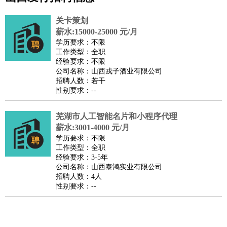
公关
：
公关员
公关经理
媒介专员
媒介经理
会展专员
技工/工人
：
普工
电工
木工
钳工
焊工
钣金工
锅炉工
油漆工
缝纫工
关卡策划
维修工
水暖工
车工
叉车工
手机维修
电梯工
操作工
包
薪水:15000-25000 元/月
学历要求：不限
装工
水泥工
钢筋工
纺织工
管道工
样衣工
装卸工
工作类型：全职
生产/研发
：
质量管理
生产组长
车间主任
工艺设计
生产总监
高级工
经验要求：不限
公司名称：山西戎子酒业有限公司
程师
招聘人数：若干
机械/仪表
：
机械工程
仪器仪表
机电
版图设计
性别要求：--
司机
：
商务司机
客车司机
货车司机
出租车司机
班车司机
驾校
教练
芜湖市人工智能名片和小程序代理
带车司机
地铁司机
高铁司机
小车司机
快车司机
专
薪水:3001-4000 元/月
车司机
学历要求：不限
物流/仓储
：
快递员
仓库管理
搬运工
物流专员
物流经理
调度员
工作类型：全职
经验要求：3-5年
贸易/采购
：
外贸专员
外贸经理
采购员
采购经理
商务专员
报关员
买
公司名称：山西泰鸿实业有限公司
手
招聘人数：4人
性别要求：--
保险/理赔
：
保险推销
保险顾问
核保理赔
保险经纪人
保险精算师
契
约管理
保险内勤
餐饮类
：
厨师
服务员
传菜员
面点师
洗碗工
后厨
杂工
学徒
咖啡