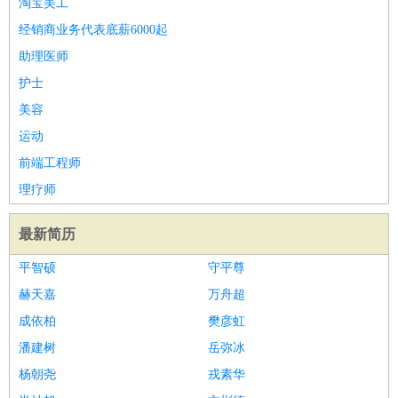
淘宝美工
家庭管家
经销商业务代表底薪6000起
物业管理
：
物业维修
物业管理
物业招商
物业经理
助理医师
淘宝/网店
：
淘宝客服
淘宝美工
淘宝店长
淘宝推广
淘宝装修
淘宝策
护士
划
淘宝模特
美容
财务/会计
：
会计
财务
出纳
审计
税务
财务分析
成本管理
运动
教育/培训
：
教师
家教
幼教
教学管理
学术研究
培训策划
课程顾问
前端工程师
银行/证券
：
理财顾问
证券分析
银行柜员
拍卖师
操盘手
银行经理
信
理疗师
贷管理
律师/法务
：
律师
律师助理
法务专员
专利顾问
合同管理
最新简历
广告/咨询
：
文案
广告制作
咨询顾问
创意总监
广告策划
会展策划
婚
平智硕
守平尊
礼策划
媒介策划
咨询经理
客户主管
摄影师
赫天嘉
万舟超
美术/设计
：
服装设计
平面设计
美编
家具设计
美术老师
室内设计
包
成依柏
装设计
动画设计
珠宝设计
樊彦虹
店面设计
UI设计
编辑/出版
：
编辑
记者
出版
发行
专栏作家
排版设计
潘建树
岳弥冰
翻译/语言
：
英语翻译
日语翻译
俄语翻译
韩语翻译
法语翻译
德语翻
杨朝尧
戎素华
译
小语种