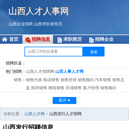
山西人才人事网
山西企业招聘
山西求职者简历
首页
招聘信息
求职简历
招聘企业
招聘区县：
热门招聘：
山西人才招聘网
山西人事人才网
销售
：
销售代表
电话销售
销售经理
销售顾问
汽车销售
销售总
监
医药销售
网络销售
区域销售
客户经理
销售顾问
市场
：
市场专员
市场经理
市场拓展
市场调研
市场策划
策划经
展开
理
客服
：
客服专员
电话客服
客服经理
售后服务
客户关系
客服总
当前位置：
山西人才网
>
山西发行人才招聘
监
山西发行招聘信息