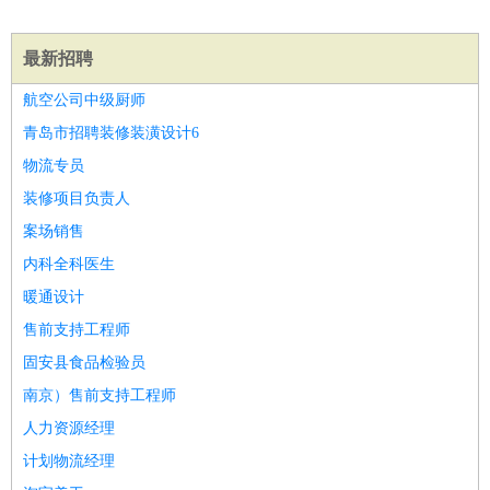
师
茶艺师
迎宾
酒店/旅游
：
酒店前台
酒店服务员
行李员
大堂经理
酒店管理
酒店管
最新招聘
家
导游
旅游顾问
签证专员
订票员
试睡师
航空公司中级厨师
超市/销售
：
促销导购
营业员
收银员
理货员
食品加工
品类管理
店长
青岛市招聘装修装潢设计6
美容/美发
：
发型师
美容师
化妆师
美甲师
美发助理
洗头工
美体师
物流专员
美容顾问
美容助理
美容店长
宠物美容
保健/按摩
：
按摩师
针灸推拿
足疗师
搓澡工
盲人按摩
装修项目负责人
娱乐/影视
：
礼仪
调酒师
摄影师
主持人
配音员
后期制作
场务
群众
案场销售
演员
音效师
灯光师
编剧
主播
内科全科医生
技术开发
：
程序员
网页设计
技术专员
软件工程师
测试工程师
运维
暖通设计
工程师
技术支持
硬件工程师
系统工程师
通信工程师
数
售前支持工程师
据工程师
前端工程师
APP开发
算法工程师
固安县食品检验员
产品管理
：
产品经理
产品运营
产品助理
项目经理
高级产品经理
产
南京）售前支持工程师
品实习生
SEO
人力资源经理
电子/电气
：
无线电
电路工程
自动化
电子维修
产品工艺
计划物流经理
家政/安保
：
保洁
保姆
保安
月嫂
钟点工
洗衣工
护工
育婴师
送水工