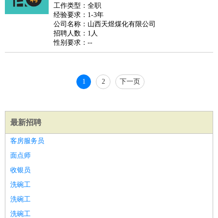
睡员
狗粮试吃员
手模
陪跑族
网购砍价师
色彩搭配师
品
工作类型：全职
经验要求：1-3年
酒师
公司名称：山西天煜煤化有限公司
招聘人数：1人
性别要求：--
1
2
下一页
最新招聘
客房服务员
面点师
收银员
洗碗工
洗碗工
洗碗工