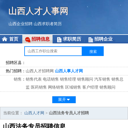
山西人才人事网
山西企业招聘
山西求职者简历
首页
招聘信息
求职简历
招聘企业
招聘区县：
热门招聘：
山西人才招聘网
山西人事人才网
销售
：
销售代表
电话销售
销售经理
销售顾问
汽车销售
销售总
监
医药销售
网络销售
区域销售
客户经理
销售顾问
市场
：
市场专员
市场经理
市场拓展
市场调研
市场策划
策划经
展开
理
客服
：
客服专员
电话客服
客服经理
售后服务
客户关系
客服总
当前位置：
山西人才网
>
山西法务专员人才招聘
监
山西法务专员招聘信息