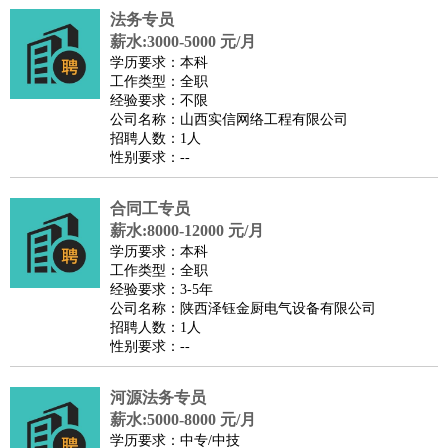
法务专员
医疗/药剂
：
医生
护士
药剂师
理疗师
导医
营养师
心理医生
中医
薪水:3000-5000 元/月
运动/健身
：
健身教练
瑜伽教练
舞蹈老师
游泳教练
台球教练
高尔夫
学历要求：本科
工作类型：全职
助理
体育解说员
体育记者
足球教练
经验要求：不限
环境保护
：
污水处理
环保检测
环境管理
环境绿化
水质检测员
公司名称：山西实信网络工程有限公司
招聘人数：1人
政府公务
：
性别要求：--
房地产
：
房产销售
置业顾问
房产客服
房产策划
房产店员
房产中
介
房产内勤
房产评估师
合同工专员
建筑/装修
：
土木工程
薪水:8000-12000 元/月
工程监理
造价师
安全专员
项目管理
园林设计
学历要求：本科
测绘员
建筑工
装修工
工作类型：全职
人事/行政
：
文员
前台
秘书
人事专员
人事经理
行政助理
行政主管
经验要求：3-5年
公司名称：陕西泽钰金厨电气设备有限公司
招聘专员
招聘经理
猎头顾问
培训专员
招聘人数：1人
高级管理
：
总监
总裁助理
副总裁
总经理
合伙人
CEO
CTO
CFO
性别要求：--
CPO
河源法务专员
农林牧渔
：
养殖人员
饲养业务
农艺师
畜牧师
饲料研发
薪水:5000-8000 元/月
好玩职业
：
酒店试睡员
美食品尝师
旅游体验师
职业拥抱师
酒店试
学历要求：中专/中技