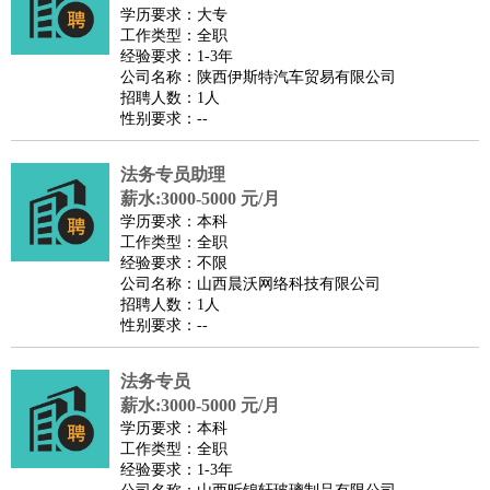
师
茶艺师
迎宾
学历要求：大专
工作类型：全职
酒店/旅游
：
酒店前台
酒店服务员
行李员
大堂经理
酒店管理
酒店管
经验要求：1-3年
家
导游
旅游顾问
签证专员
订票员
试睡师
公司名称：陕西伊斯特汽车贸易有限公司
招聘人数：1人
超市/销售
：
促销导购
营业员
收银员
理货员
食品加工
品类管理
店长
性别要求：--
美容/美发
：
发型师
美容师
化妆师
美甲师
美发助理
洗头工
美体师
美容顾问
美容助理
美容店长
宠物美容
法务专员助理
保健/按摩
：
按摩师
薪水:3000-5000 元/月
针灸推拿
足疗师
搓澡工
盲人按摩
学历要求：本科
娱乐/影视
：
礼仪
调酒师
摄影师
主持人
配音员
后期制作
场务
群众
工作类型：全职
演员
音效师
灯光师
编剧
主播
经验要求：不限
公司名称：山西晨沃网络科技有限公司
技术开发
：
程序员
网页设计
技术专员
软件工程师
测试工程师
运维
招聘人数：1人
工程师
技术支持
硬件工程师
系统工程师
通信工程师
数
性别要求：--
据工程师
前端工程师
APP开发
算法工程师
法务专员
产品管理
：
产品经理
产品运营
产品助理
项目经理
高级产品经理
产
薪水:3000-5000 元/月
品实习生
SEO
学历要求：本科
电子/电气
：
无线电
电路工程
自动化
电子维修
产品工艺
工作类型：全职
经验要求：1-3年
家政/安保
：
保洁
保姆
保安
月嫂
钟点工
洗衣工
护工
育婴师
送水工