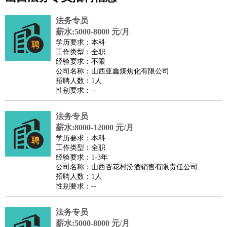
公关
：
公关员
公关经理
媒介专员
媒介经理
会展专员
技工/工人
：
普工
电工
木工
钳工
焊工
钣金工
锅炉工
油漆工
缝纫工
法务专员
维修工
水暖工
车工
叉车工
手机维修
电梯工
操作工
包
薪水:5000-8000 元/月
学历要求：本科
装工
水泥工
钢筋工
纺织工
管道工
样衣工
装卸工
工作类型：全职
生产/研发
：
质量管理
生产组长
车间主任
工艺设计
生产总监
高级工
经验要求：不限
公司名称：山西亚鑫煤焦化有限公司
程师
招聘人数：1人
机械/仪表
：
机械工程
仪器仪表
机电
版图设计
性别要求：--
司机
：
商务司机
客车司机
货车司机
出租车司机
班车司机
驾校
教练
法务专员
带车司机
地铁司机
高铁司机
小车司机
快车司机
专
薪水:8000-12000 元/月
车司机
学历要求：本科
物流/仓储
：
快递员
仓库管理
搬运工
物流专员
物流经理
调度员
工作类型：全职
经验要求：1-3年
贸易/采购
：
外贸专员
外贸经理
采购员
采购经理
商务专员
报关员
买
公司名称：山西杏花村汾酒销售有限责任公司
手
招聘人数：1人
性别要求：--
保险/理赔
：
保险推销
保险顾问
核保理赔
保险经纪人
保险精算师
契
约管理
保险内勤
法务专员
餐饮类
：
厨师
服务员
传菜员
面点师
洗碗工
后厨
杂工
学徒
咖啡
薪水:5000-8000 元/月