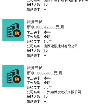
公司名称：山西昕锦轩玻璃制品有限公司
家庭管家
招聘人数：1人
性别要求：--
物业管理
：
物业维修
物业管理
物业招商
物业经理
淘宝/网店
：
淘宝客服
淘宝美工
淘宝店长
淘宝推广
淘宝装修
淘宝策
法务专员
划
淘宝模特
薪水:8000-12000 元/月
财务/会计
：
会计
学历要求：本科
财务
出纳
审计
税务
财务分析
成本管理
工作类型：全职
教育/培训
：
教师
家教
幼教
教学管理
学术研究
培训策划
课程顾问
经验要求：1-3年
公司名称：山西建浩建材有限公司
银行/证券
：
理财顾问
证券分析
银行柜员
拍卖师
操盘手
银行经理
信
招聘人数：1人
贷管理
性别要求：--
律师/法务
：
律师
律师助理
法务专员
专利顾问
合同管理
广告/咨询
：
文案
广告制作
咨询顾问
创意总监
广告策划
会展策划
婚
法务专员
薪水:3000-5000 元/月
礼策划
媒介策划
咨询经理
客户主管
摄影师
学历要求：本科
美术/设计
：
服装设计
平面设计
美编
家具设计
美术老师
室内设计
包
工作类型：全职
经验要求：3-5年
装设计
动画设计
珠宝设计
店面设计
UI设计
公司名称：一汽靖烨发动机有限公司
编辑/出版
：
编辑
记者
出版
发行
专栏作家
排版设计
招聘人数：1人
性别要求：--
翻译/语言
：
英语翻译
日语翻译
俄语翻译
韩语翻译
法语翻译
德语翻
译
小语种