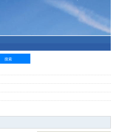
泥工
钢筋工
纺织工
管道工
样衣工
装卸工