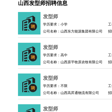
山西发型师招聘信息
机械/仪表
：
机械工程
仪器仪表
机电
版图设计
司机
：
商务司机
客车司机
货车司机
出租车司机
班车
发型师
物流/仓储
：
快递员
仓库管理
搬运工
物流专员
物流经理
调
学历要求：小学
工
贸易/采购
：
外贸专员
外贸经理
采购员
采购经理
商务专员
公司名称：山西东方能源集团有限公司
招
保险/理赔
：
保险推销
保险顾问
核保理赔
保险经纪人
保险
餐饮类
：
厨师
服务员
传菜员
面点师
洗碗工
后厨
杂工
发型师
酒店/旅游
：
酒店前台
酒店服务员
行李员
大堂经理
酒店管
学历要求：高中
工
超市/销售
：
促销导购
营业员
收银员
理货员
食品加工
品类
公司名称：山西原平牧原农牧有限公司
招
美容/美发
：
发型师
美容师
化妆师
美甲师
美发助理
洗头工
保健/按摩
：
按摩师
针灸推拿
足疗师
搓澡工
盲人按摩
发型师
娱乐/影视
：
礼仪
调酒师
摄影师
主持人
配音员
后期制作
技术开发
：
程序员
网页设计
技术专员
软件工程师
测试工
学历要求：不限
工
产品管理
：
产品经理
公司名称：山西高昇通物流有限公司
产品运营
产品助理
项目经理
高级产
招
电子/电气
：
无线电
电路工程
自动化
电子维修
产品工艺
家政/安保
：
保洁
保姆
保安
月嫂
钟点工
洗衣工
护工
育婴
发型师