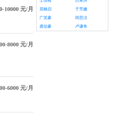
士佳檀
吕果兴
0-10000 元/月
屈楠启
于芳姗
广笑豪
闵思洁
龚信豪
卢谦奇
00-8000 元/月
00-6000 元/月