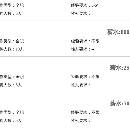
作类型：全职
经验要求：3-5年
修
淘宝策划
淘宝模特
聘人数：5人
性别要求：--
课程顾问
薪水:800
行经理
信贷管理
作类型：全职
经验要求：不限
聘人数：10人
性别要求：--
展策划
婚礼策划
媒介策划
咨询经理
客户主管
摄影师
内设计
包装设计
动画设计
珠宝设计
店面设计
UI设计
薪水:25
作类型：全职
经验要求：不限
译
德语翻译
小语种
聘人数：3人
性别要求：--
生
中医
练
高尔夫助理
体育解说员
体育记者
足球教练
薪水:50
测员
作类型：全职
经验要求：不限
聘人数：5人
性别要求：--
员
房产中介
房产内勤
房产评估师
园林设计
测绘员
建筑工
装修工