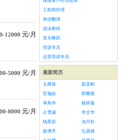
保险客户经理双休
工程部经理
韩语翻译
游泳教练
0-12000 元/月
音乐舞蹈
培训专员
运营培训专员
00-5000 元/月
最新简历
太茜珠
茹圣刚
官逸皓
郎卿惠
单风华
杨宸璇
00-8000 元/月
占雪诚
佟文华
钱星岩
池月杉
曲博齐
弘鼎雄