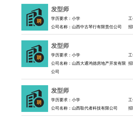
人事/行政
：
文员
前台
秘书
人事专员
人事经理
行政助理
发型师
高级管理
：
总监
总裁助理
副总裁
总经理
合伙人
CEO
CT
学历要求：小学
工
农林牧渔
：
养殖人员
饲养业务
农艺师
畜牧师
饲料研发
公司名称：山西中古琴行有限责任公司
招
好玩职业
：
酒店试睡员
美食品尝师
旅游体验师
职业拥抱
发型师
学历要求：小学
工
公司名称：山西大通鸿德房地产开发有限
招
公司
发型师
学历要求：小学
工
公司名称：山西取代者科技有限公司
招