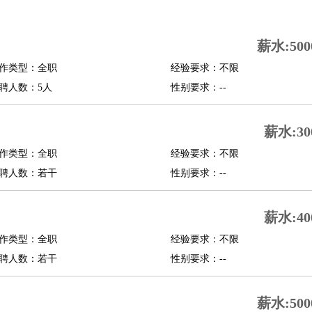
司机
驾校教练
带车司机
地铁司机
高铁司机
小车司机
快车司机
专车司机
薪水:500
度员
作类型：全职
经验要求：不限
报关员
买手
聘人数：5人
性别要求：--
精算师
契约管理
保险内勤
学徒
咖啡师
茶艺师
迎宾
薪水:30
理
酒店管家
导游
旅游顾问
签证专员
订票员
试睡师
作类型：全职
经验要求：不限
管理
店长
聘人数：若干
性别要求：--
美体师
美容顾问
美容助理
美容店长
宠物美容
薪水:40
场务
群众演员
音效师
灯光师
编剧
主播
程师
运维工程师
技术支持
硬件工程师
系统工程师
通信工程师
数据工程
作类型：全职
经验要求：不限
品经理
聘人数：若干
产品实习生
SEO
性别要求：--
师
送水工
家庭管家
薪水:500