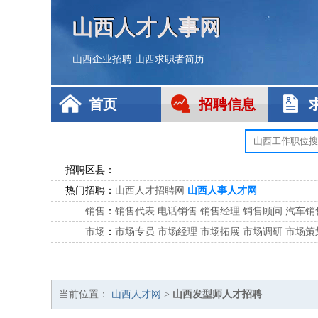
山西人才人事网
山西企业招聘
山西求职者简历
首页
招聘信息
招聘区县：
热门招聘：
山西人才招聘网
山西人事人才网
销售
：
销售代表
电话销售
销售经理
销售顾问
汽车销
市场
：
市场专员
市场经理
市场拓展
市场调研
市场策
客服
：
客服专员
电话客服
客服经理
售后服务
客户关
公关
：
公关员
公关经理
媒介专员
媒介经理
会展专员
技工/工人
：
普工
电工
木工
钳工
焊工
钣金工
锅炉工
油漆
当前位置：
山西人才网
>
山西发型师人才招聘
生产/研发
：
质量管理
生产组长
车间主任
工艺设计
生产总