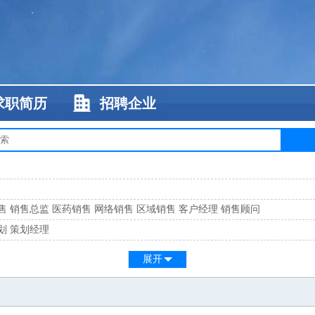
求职简历
招聘企业
售
销售总监
医药销售
网络销售
区域销售
客户经理
销售顾问
划
策划经理
系
客服总监
展开
工
缝纫工
维修工
水暖工
车工
叉车工
手机维修
电梯工
操作工
包装工
水
监
高级工程师