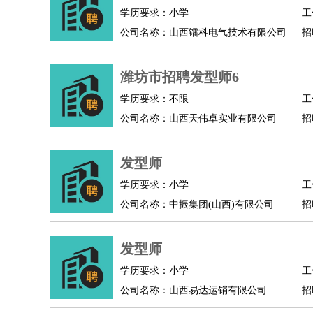
物业管理
：
物业维修
物业管理
物业招商
物业经理
学历要求：小学
工
淘宝/网店
：
淘宝客服
淘宝美工
淘宝店长
淘宝推广
淘宝装
公司名称：山西镭科电气技术有限公司
招
财务/会计
：
会计
财务
出纳
审计
税务
财务分析
成本管理
教育/培训
：
教师
家教
幼教
教学管理
学术研究
培训策划
潍坊市招聘发型师6
银行/证券
：
理财顾问
证券分析
银行柜员
拍卖师
操盘手
银
学历要求：不限
工
律师/法务
：
律师
律师助理
法务专员
专利顾问
合同管理
公司名称：山西天伟卓实业有限公司
招
广告/咨询
：
文案
广告制作
咨询顾问
创意总监
广告策划
会
美术/设计
：
服装设计
平面设计
美编
家具设计
美术老师
室
发型师
编辑/出版
：
编辑
记者
出版
发行
专栏作家
排版设计
学历要求：小学
工
翻译/语言
：
英语翻译
日语翻译
俄语翻译
韩语翻译
法语翻
公司名称：中振集团(山西)有限公司
招
医疗/药剂
：
医生
护士
药剂师
理疗师
导医
营养师
心理医
运动/健身
：
健身教练
瑜伽教练
舞蹈老师
游泳教练
台球教
发型师
环境保护
：
污水处理
环保检测
环境管理
环境绿化
水质检
政府公务
：
学历要求：小学
工
公司名称：山西易达运销有限公司
招
房地产
：
房产销售
置业顾问
房产客服
房产策划
房产店
建筑/装修
：
土木工程
工程监理
造价师
安全专员
项目管理