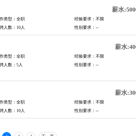
行政主管
招聘专员
招聘经理
猎头顾问
培训专员
薪水:500
O
CFO
CPO
作类型：全职
经验要求：不限
聘人数：10人
性别要求：--
师
酒店试睡员
狗粮试吃员
手模
陪跑族
网购砍价师
色彩搭配师
品酒师
薪水:40
作类型：全职
经验要求：不限
聘人数：5人
性别要求：--
薪水:30
作类型：全职
经验要求：不限
聘人数：10人
性别要求：--