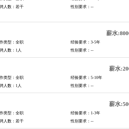
聘人数：若干
性别要求：--
行政主管
招聘专员
招聘经理
猎头顾问
培训专员
O
CFO
CPO
薪水:800
师
酒店试睡员
狗粮试吃员
手模
陪跑族
网购砍价师
色彩搭配师
品酒师
作类型：全职
经验要求：3-5年
聘人数：1人
性别要求：--
薪水:20
作类型：全职
经验要求：5-10年
聘人数：1人
性别要求：--
薪水:50
作类型：全职
经验要求：1-3年
聘人数：若干
性别要求：--