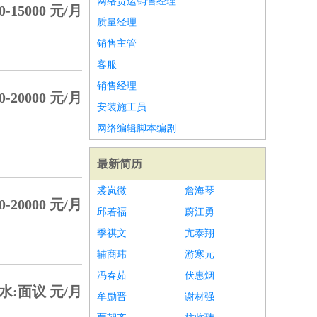
网络货运销售经理
0-15000 元/月
质量经理
销售主管
客服
销售经理
0-20000 元/月
安装施工员
网络编辑脚本编剧
最新简历
裘岚微
詹海琴
0-20000 元/月
邱若福
蔚江勇
季祺文
亢泰翔
辅商玮
游寒元
冯春茹
伏惠烟
水:面议 元/月
牟励晋
谢材强