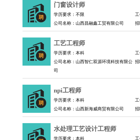
物业管理
：
物业维修
物业管理
物业招商
物业经理
门窗设计师
淘宝/网店
：
淘宝客服
淘宝美工
淘宝店长
淘宝推广
淘宝装
学历要求：不限
工
财务/会计
：
会计
财务
出纳
审计
税务
财务分析
成本管理
公司名称：山西昌融鑫工贸有限公司
招
教育/培训
：
教师
家教
幼教
教学管理
学术研究
培训策划
银行/证券
：
理财顾问
证券分析
银行柜员
拍卖师
操盘手
银
工艺工程师
律师/法务
：
律师
律师助理
法务专员
专利顾问
合同管理
学历要求：本科
工
广告/咨询
：
文案
广告制作
咨询顾问
创意总监
广告策划
会
公司名称：山西智仁双源环境科技有限公
招
美术/设计
：
服装设计
平面设计
美编
家具设计
美术老师
室
司
编辑/出版
：
编辑
记者
出版
发行
专栏作家
排版设计
翻译/语言
：
英语翻译
日语翻译
俄语翻译
韩语翻译
法语翻
npi工程师
医疗/药剂
：
医生
护士
药剂师
理疗师
导医
营养师
心理医
学历要求：本科
工
运动/健身
：
健身教练
瑜伽教练
舞蹈老师
游泳教练
台球教
公司名称：山西新海威商贸有限公司
招
环境保护
：
污水处理
环保检测
环境管理
环境绿化
水质检
政府公务
：
水处理工艺设计工程师
房地产
：
房产销售
置业顾问
房产客服
房产策划
房产店
学历要求：本科
工
建筑/装修
：
土木工程
工程监理
造价师
安全专员
项目管理