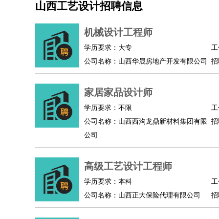
山西工艺设计招聘信息
机械/仪表
：
机械工程
仪器仪表
机电
版图设计
司机
：
商务司机
客车司机
货车司机
出租车司机
班车
机械设计工程师
物流/仓储
：
快递员
仓库管理
搬运工
物流专员
物流经理
调
学历要求：大专
工
贸易/采购
：
外贸专员
外贸经理
采购员
采购经理
商务专员
公司名称：山西华晟房地产开发有限公司
招
保险/理赔
：
保险推销
保险顾问
核保理赔
保险经纪人
保险
餐饮类
：
厨师
服务员
传菜员
面点师
洗碗工
后厨
杂工
家居家品设计师
酒店/旅游
：
酒店前台
酒店服务员
行李员
大堂经理
酒店管
学历要求：不限
工
超市/销售
：
促销导购
营业员
收银员
理货员
食品加工
品类
公司名称：山西西沟龙鼎新材料集团有限
招
美容/美发
：
发型师
美容师
化妆师
美甲师
美发助理
洗头工
公司
保健/按摩
：
按摩师
针灸推拿
足疗师
搓澡工
盲人按摩
娱乐/影视
：
礼仪
调酒师
摄影师
主持人
配音员
后期制作
高级工艺设计工程师
技术开发
：
程序员
网页设计
技术专员
软件工程师
测试工
产品管理
：
产品经理
学历要求：本科
产品运营
产品助理
项目经理
高级产
工
公司名称：山西正大保险代理有限公司
招
电子/电气
：
无线电
电路工程
自动化
电子维修
产品工艺
家政/安保
：
保洁
保姆
保安
月嫂
钟点工
洗衣工
护工
育婴