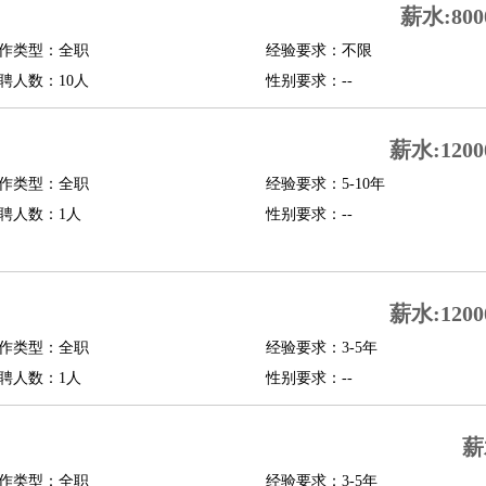
薪水:800
修
淘宝策划
淘宝模特
作类型：全职
经验要求：不限
聘人数：10人
性别要求：--
课程顾问
行经理
信贷管理
薪水:1200
作类型：全职
经验要求：5-10年
展策划
婚礼策划
媒介策划
咨询经理
客户主管
摄影师
聘人数：1人
性别要求：--
内设计
包装设计
动画设计
珠宝设计
店面设计
UI设计
译
德语翻译
小语种
薪水:1200
生
中医
作类型：全职
经验要求：3-5年
练
高尔夫助理
体育解说员
体育记者
足球教练
聘人数：1人
性别要求：--
测员
薪
员
房产中介
房产内勤
房产评估师
作类型：全职
经验要求：3-5年
园林设计
测绘员
建筑工
装修工