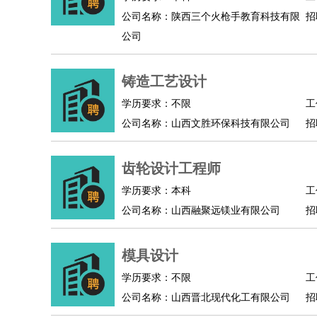
公司名称：陕西三个火枪手教育科技有限
招
人事/行政
：
文员
前台
秘书
人事专员
人事经理
行政助理
公司
高级管理
：
总监
总裁助理
副总裁
总经理
合伙人
CEO
CT
农林牧渔
：
养殖人员
饲养业务
农艺师
畜牧师
饲料研发
铸造工艺设计
好玩职业
：
酒店试睡员
美食品尝师
旅游体验师
职业拥抱
学历要求：不限
工
公司名称：山西文胜环保科技有限公司
招
齿轮设计工程师
学历要求：本科
工
公司名称：山西融聚远镁业有限公司
招
模具设计
学历要求：不限
工
公司名称：山西晋北现代化工有限公司
招