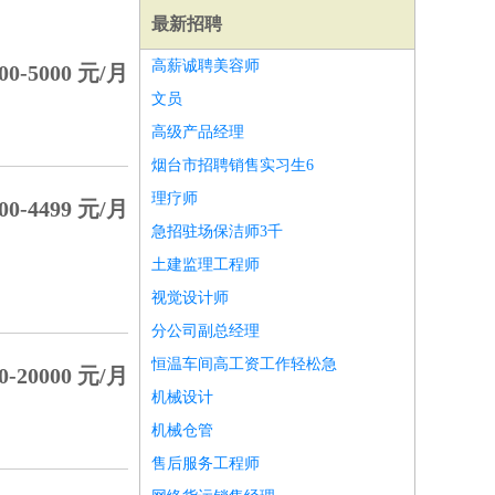
最新招聘
高薪诚聘美容师
00-5000 元/月
文员
高级产品经理
烟台市招聘销售实习生6
理疗师
00-4499 元/月
急招驻场保洁师3千
土建监理工程师
视觉设计师
分公司副总经理
恒温车间高工资工作轻松急
0-20000 元/月
师
前端工程师
APP开发
算法工程师
机械设计
机械仓管
售后服务工程师