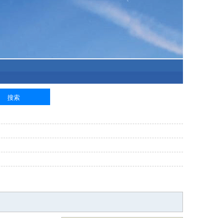
泥工
钢筋工
纺织工
管道工
样衣工
装卸工