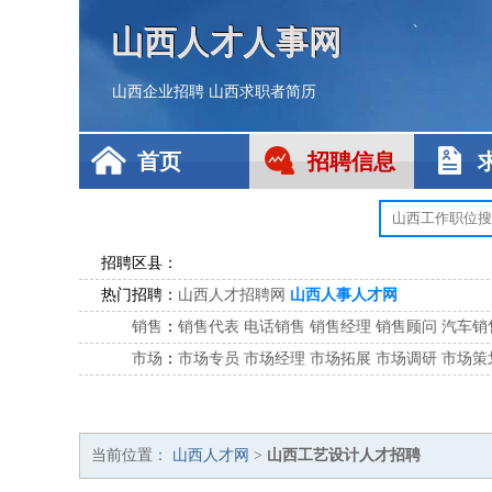
山西人才人事网
山西企业招聘
山西求职者简历
首页
招聘信息
招聘区县：
热门招聘：
山西人才招聘网
山西人事人才网
销售
：
销售代表
电话销售
销售经理
销售顾问
汽车销
市场
：
市场专员
市场经理
市场拓展
市场调研
市场策
客服
：
客服专员
电话客服
客服经理
售后服务
客户关
公关
：
公关员
公关经理
媒介专员
媒介经理
会展专员
技工/工人
：
普工
电工
木工
钳工
焊工
钣金工
锅炉工
油漆
当前位置：
山西人才网
>
山西工艺设计人才招聘
生产/研发
：
质量管理
生产组长
车间主任
工艺设计
生产总