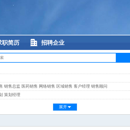
求职简历
招聘企业
售
销售总监
医药销售
网络销售
区域销售
客户经理
销售顾问
划
策划经理
系
客服总监
展开
工
缝纫工
维修工
水暖工
车工
叉车工
手机维修
电梯工
操作工
包装工
水
监
高级工程师