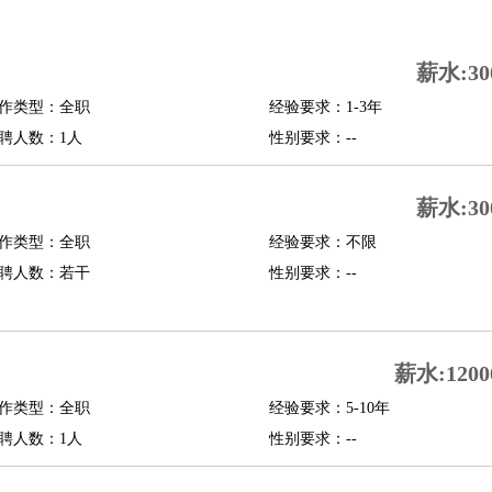
司机
驾校教练
带车司机
地铁司机
高铁司机
小车司机
快车司机
专车司机
薪水:30
度员
作类型：全职
经验要求：1-3年
报关员
买手
聘人数：1人
性别要求：--
精算师
契约管理
保险内勤
学徒
咖啡师
茶艺师
迎宾
薪水:30
理
酒店管家
导游
旅游顾问
签证专员
订票员
试睡师
作类型：全职
经验要求：不限
管理
店长
聘人数：若干
性别要求：--
美体师
美容顾问
美容助理
美容店长
宠物美容
场务
群众演员
音效师
灯光师
编剧
主播
薪水:1200
程师
运维工程师
技术支持
硬件工程师
系统工程师
通信工程师
数据工程
品经理
作类型：全职
产品实习生
SEO
经验要求：5-10年
聘人数：1人
性别要求：--
师
送水工
家庭管家