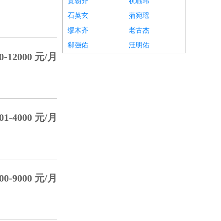
贾朝齐
杭临玮
石英玄
蒲宛瑶
缪木齐
老古杰
郗强佑
汪明佑
0-12000 元/月
01-4000 元/月
00-9000 元/月