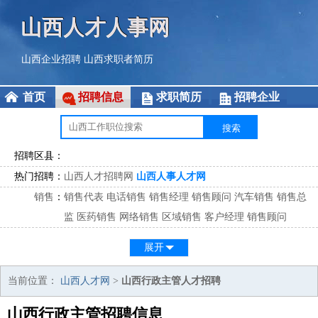
山西人才人事网
山西企业招聘
山西求职者简历
首页
招聘信息
求职简历
招聘企业
招聘区县：
热门招聘：
山西人才招聘网
山西人事人才网
销售
：
销售代表
电话销售
销售经理
销售顾问
汽车销售
销售总
监
医药销售
网络销售
区域销售
客户经理
销售顾问
市场
：
市场专员
市场经理
市场拓展
市场调研
市场策划
策划经
展开
理
客服
：
客服专员
电话客服
客服经理
售后服务
客户关系
客服总
当前位置：
山西人才网
>
山西行政主管人才招聘
监
山西行政主管招聘信息