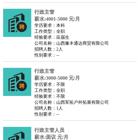
医疗/药剂
：
医生
护士
药剂师
理疗师
导医
营养师
心理医生
中医
行政主管
运动/健身
：
健身教练
瑜伽教练
舞蹈老师
游泳教练
台球教练
高尔夫
薪水:4001-5000 元/月
学历要求：本科
助理
体育解说员
体育记者
足球教练
工作类型：全职
环境保护
：
污水处理
环保检测
环境管理
环境绿化
水质检测员
经验要求：应届生
公司名称：山西豫丰通达商贸有限公司
政府公务
：
招聘人数：2人
房地产
：
房产销售
置业顾问
房产客服
房产策划
房产店员
房产中
性别要求：--
介
房产内勤
房产评估师
行政主管
建筑/装修
：
土木工程
工程监理
造价师
安全专员
项目管理
园林设计
薪水:3000-5000 元/月
测绘员
建筑工
装修工
学历要求：不限
人事/行政
：
文员
前台
秘书
人事专员
人事经理
行政助理
行政主管
工作类型：全职
经验要求：不限
招聘专员
招聘经理
猎头顾问
培训专员
公司名称：山西军拓户外拓展有限公司
高级管理
：
总监
总裁助理
副总裁
总经理
合伙人
CEO
CTO
CFO
招聘人数：1人
性别要求：--
CPO
农林牧渔
：
养殖人员
饲养业务
农艺师
畜牧师
饲料研发
行政主管人员
好玩职业
：
酒店试睡员
美食品尝师
旅游体验师
职业拥抱师
酒店试
薪水:面议 元/月