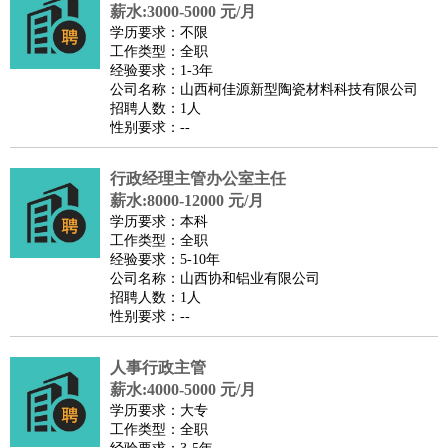
师
茶艺师
迎宾
薪水:3000-5000 元/月
学历要求：不限
酒店/旅游
：
酒店前台
酒店服务员
行李员
大堂经理
酒店管理
酒店管
工作类型：全职
家
导游
旅游顾问
签证专员
订票员
试睡师
经验要求：1-3年
公司名称：山西柯佳源新型陶瓷材料科技有限公司
超市/销售
：
促销导购
营业员
收银员
理货员
食品加工
品类管理
店长
招聘人数：1人
美容/美发
：
发型师
美容师
化妆师
美甲师
美发助理
洗头工
美体师
性别要求：--
美容顾问
美容助理
美容店长
宠物美容
行政经理主管办公室主任
保健/按摩
：
按摩师
针灸推拿
足疗师
搓澡工
盲人按摩
薪水:8000-12000 元/月
娱乐/影视
：
礼仪
调酒师
摄影师
主持人
配音员
后期制作
场务
群众
学历要求：本科
演员
音效师
灯光师
编剧
主播
工作类型：全职
经验要求：5-10年
技术开发
：
程序员
网页设计
技术专员
软件工程师
测试工程师
运维
公司名称：山西协和铝业有限公司
工程师
技术支持
硬件工程师
系统工程师
通信工程师
数
招聘人数：1人
性别要求：--
据工程师
前端工程师
APP开发
算法工程师
产品管理
：
产品经理
产品运营
产品助理
项目经理
高级产品经理
产
人事行政主管
品实习生
SEO
薪水:4000-5000 元/月
电子/电气
：
无线电
电路工程
自动化
电子维修
产品工艺
学历要求：大专
工作类型：全职
家政/安保
：
保洁
保姆
保安
月嫂
钟点工
洗衣工
护工
育婴师
送水工