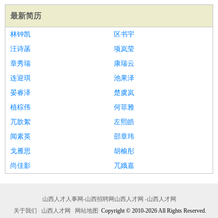
最新简历
林钟凯
区书宇
汪诗菡
项岚莹
章秀瑞
康瑞云
连迎琪
池果泽
晏睿泽
楚虞岚
植棕伟
何菲雅
兀歆絮
左熙皓
闻素英
邵章玮
戈雁思
胡榆彤
尚佳影
兀娥嘉
山西人才人事网-山西招聘网山西人才网 -山西人才网
关于我们
山西人才网
网站地图
Copyright © 2010-2026 All Rights Reserved.