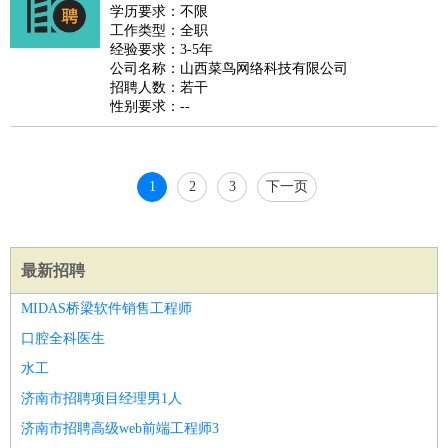
睡员
狗粮试吃员
手模
陪跑族
网购砍价师
色彩搭配师
品
学历要求：不限
工作类型：全职
酒师
经验要求：3-5年
公司名称：山西菜鸟网络科技有限公司
招聘人数：若干
性别要求：--
1
2
3
下一页
最新招聘
MIDAS桥梁软件销售工程师
口腔全科医生
水工
济南市招聘项目经理男1人
济南市招聘高级web前端工程师3