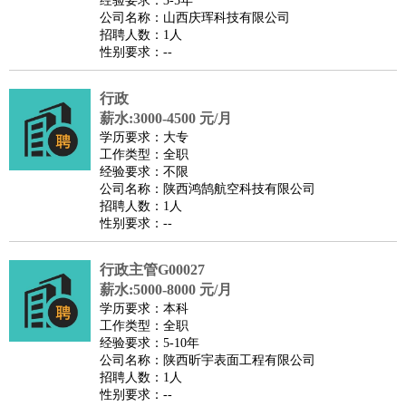
经验要求：3-5年
家庭管家
公司名称：山西庆珲科技有限公司
招聘人数：1人
物业管理
：
物业维修
物业管理
物业招商
物业经理
性别要求：--
淘宝/网店
：
淘宝客服
淘宝美工
淘宝店长
淘宝推广
淘宝装修
淘宝策
划
淘宝模特
行政
薪水:3000-4500 元/月
财务/会计
：
会计
财务
出纳
审计
税务
财务分析
成本管理
学历要求：大专
教育/培训
：
教师
家教
幼教
教学管理
学术研究
培训策划
课程顾问
工作类型：全职
经验要求：不限
银行/证券
：
理财顾问
证券分析
银行柜员
拍卖师
操盘手
银行经理
信
公司名称：陕西鸿鹄航空科技有限公司
贷管理
招聘人数：1人
性别要求：--
律师/法务
：
律师
律师助理
法务专员
专利顾问
合同管理
广告/咨询
：
文案
广告制作
咨询顾问
创意总监
广告策划
会展策划
婚
行政主管G00027
礼策划
媒介策划
咨询经理
客户主管
摄影师
薪水:5000-8000 元/月
美术/设计
：
服装设计
平面设计
美编
家具设计
美术老师
室内设计
包
学历要求：本科
工作类型：全职
装设计
动画设计
珠宝设计
店面设计
UI设计
经验要求：5-10年
编辑/出版
：
编辑
记者
出版
发行
专栏作家
排版设计
公司名称：陕西昕宇表面工程有限公司
招聘人数：1人
翻译/语言
：
英语翻译
日语翻译
俄语翻译
韩语翻译
法语翻译
德语翻
性别要求：--
译
小语种