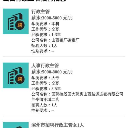
公关
：
公关员
公关经理
媒介专员
媒介经理
会展专员
技工/工人
：
普工
电工
木工
钳工
焊工
钣金工
锅炉工
油漆工
缝纫工
行政主管
维修工
水暖工
车工
叉车工
手机维修
电梯工
操作工
包
薪水:3000-5000 元/月
学历要求：本科
装工
水泥工
钢筋工
纺织工
管道工
样衣工
装卸工
工作类型：全职
生产/研发
：
质量管理
生产组长
车间主任
工艺设计
生产总监
高级工
经验要求：1-3年
公司名称：山西铝厂碳素厂
程师
招聘人数：1人
机械/仪表
：
机械工程
仪器仪表
机电
版图设计
性别要求：--
司机
：
商务司机
客车司机
货车司机
出租车司机
班车司机
驾校
教练
人事行政主管
带车司机
地铁司机
高铁司机
小车司机
快车司机
专
薪水:5000-8000 元/月
车司机
学历要求：大专
物流/仓储
：
快递员
仓库管理
搬运工
物流专员
物流经理
调度员
工作类型：全职
经验要求：3-5年
贸易/采购
：
外贸专员
外贸经理
采购员
采购经理
商务专员
报关员
买
公司名称：国药控股国大药房山西益源连锁有限公司
手
兰亭御湖城二店
招聘人数：1人
保险/理赔
：
保险推销
保险顾问
核保理赔
保险经纪人
保险精算师
契
性别要求：--
约管理
保险内勤
餐饮类
：
厨师
服务员
传菜员
面点师
洗碗工
后厨
杂工
学徒
咖啡
滨州市招聘行政主管女1人