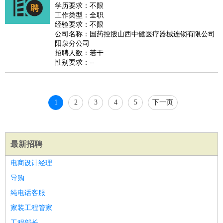
睡员
狗粮试吃员
手模
陪跑族
网购砍价师
色彩搭配师
品
学历要求：不限
工作类型：全职
酒师
经验要求：不限
公司名称：国药控股山西中健医疗器械连锁有限公司
阳泉分公司
招聘人数：若干
性别要求：--
1
2
3
4
5
下一页
最新招聘
电商设计经理
导购
纯电话客服
家装工程管家
工程部长