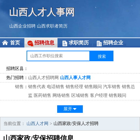
山西人才人事网
山西企业招聘
山西求职者简历
首页
招聘信息
求职简历
招聘企业
招聘区县：
热门招聘：
山西人才招聘网
山西人事人才网
销售
：
销售代表
电话销售
销售经理
销售顾问
汽车销售
销售总
监
医药销售
网络销售
区域销售
客户经理
销售顾问
市场
：
市场专员
市场经理
市场拓展
市场调研
市场策划
策划经
展开
理
客服
：
客服专员
电话客服
客服经理
售后服务
客户关系
客服总
当前位置：
山西人才网
>
山西家政/安保人才招聘
监
山西家政/安保招聘信息