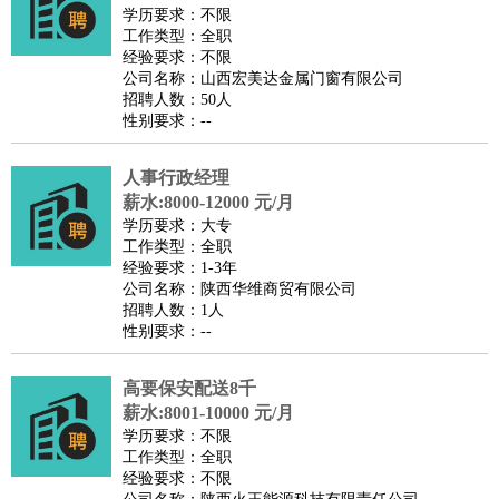
师
茶艺师
迎宾
学历要求：不限
工作类型：全职
酒店/旅游
：
酒店前台
酒店服务员
行李员
大堂经理
酒店管理
酒店管
经验要求：不限
家
导游
旅游顾问
签证专员
订票员
试睡师
公司名称：山西宏美达金属门窗有限公司
招聘人数：50人
超市/销售
：
促销导购
营业员
收银员
理货员
食品加工
品类管理
店长
性别要求：--
美容/美发
：
发型师
美容师
化妆师
美甲师
美发助理
洗头工
美体师
美容顾问
美容助理
美容店长
宠物美容
人事行政经理
保健/按摩
：
按摩师
薪水:8000-12000 元/月
针灸推拿
足疗师
搓澡工
盲人按摩
学历要求：大专
娱乐/影视
：
礼仪
调酒师
摄影师
主持人
配音员
后期制作
场务
群众
工作类型：全职
演员
音效师
灯光师
编剧
主播
经验要求：1-3年
公司名称：陕西华维商贸有限公司
技术开发
：
程序员
网页设计
技术专员
软件工程师
测试工程师
运维
招聘人数：1人
工程师
技术支持
硬件工程师
系统工程师
通信工程师
数
性别要求：--
据工程师
前端工程师
APP开发
算法工程师
高要保安配送8千
产品管理
：
产品经理
产品运营
产品助理
项目经理
高级产品经理
产
薪水:8001-10000 元/月
品实习生
SEO
学历要求：不限
电子/电气
：
无线电
电路工程
自动化
电子维修
产品工艺
工作类型：全职
经验要求：不限
家政/安保
：
保洁
保姆
保安
月嫂
钟点工
洗衣工
护工
育婴师
送水工