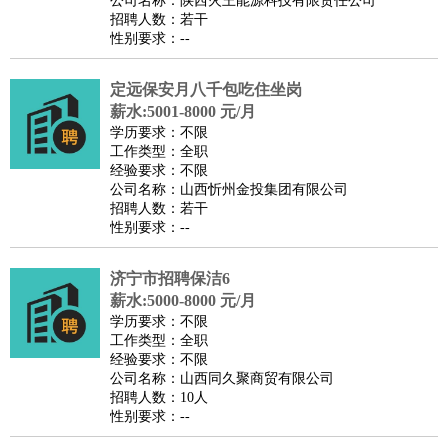
公司名称：陕西火王能源科技有限责任公司
家庭管家
招聘人数：若干
性别要求：--
物业管理
：
物业维修
物业管理
物业招商
物业经理
淘宝/网店
：
淘宝客服
淘宝美工
淘宝店长
淘宝推广
淘宝装修
淘宝策
定远保安月八千包吃住坐岗
划
淘宝模特
薪水:5001-8000 元/月
财务/会计
：
会计
学历要求：不限
财务
出纳
审计
税务
财务分析
成本管理
工作类型：全职
教育/培训
：
教师
家教
幼教
教学管理
学术研究
培训策划
课程顾问
经验要求：不限
公司名称：山西忻州金投集团有限公司
银行/证券
：
理财顾问
证券分析
银行柜员
拍卖师
操盘手
银行经理
信
招聘人数：若干
贷管理
性别要求：--
律师/法务
：
律师
律师助理
法务专员
专利顾问
合同管理
广告/咨询
：
文案
广告制作
咨询顾问
创意总监
广告策划
会展策划
婚
济宁市招聘保洁6
薪水:5000-8000 元/月
礼策划
媒介策划
咨询经理
客户主管
摄影师
学历要求：不限
美术/设计
：
服装设计
平面设计
美编
家具设计
美术老师
室内设计
包
工作类型：全职
经验要求：不限
装设计
动画设计
珠宝设计
店面设计
UI设计
公司名称：山西同久聚商贸有限公司
编辑/出版
：
编辑
记者
出版
发行
专栏作家
排版设计
招聘人数：10人
性别要求：--
翻译/语言
：
英语翻译
日语翻译
俄语翻译
韩语翻译
法语翻译
德语翻
译
小语种