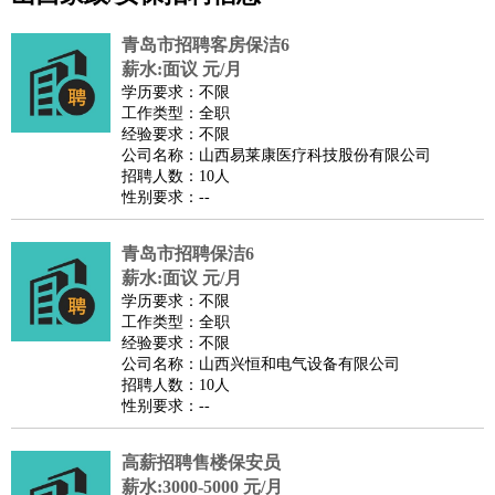
公关
：
公关员
公关经理
媒介专员
媒介经理
会展专员
技工/工人
：
普工
电工
木工
钳工
焊工
钣金工
锅炉工
油漆工
缝纫工
青岛市招聘客房保洁6
维修工
水暖工
车工
叉车工
手机维修
电梯工
操作工
包
薪水:面议 元/月
学历要求：不限
装工
水泥工
钢筋工
纺织工
管道工
样衣工
装卸工
工作类型：全职
生产/研发
：
质量管理
生产组长
车间主任
工艺设计
生产总监
高级工
经验要求：不限
公司名称：山西易莱康医疗科技股份有限公司
程师
招聘人数：10人
机械/仪表
：
机械工程
仪器仪表
机电
版图设计
性别要求：--
司机
：
商务司机
客车司机
货车司机
出租车司机
班车司机
驾校
教练
青岛市招聘保洁6
带车司机
地铁司机
高铁司机
小车司机
快车司机
专
薪水:面议 元/月
车司机
学历要求：不限
物流/仓储
：
快递员
仓库管理
搬运工
物流专员
物流经理
调度员
工作类型：全职
经验要求：不限
贸易/采购
：
外贸专员
外贸经理
采购员
采购经理
商务专员
报关员
买
公司名称：山西兴恒和电气设备有限公司
手
招聘人数：10人
性别要求：--
保险/理赔
：
保险推销
保险顾问
核保理赔
保险经纪人
保险精算师
契
约管理
保险内勤
高薪招聘售楼保安员
餐饮类
：
厨师
服务员
传菜员
面点师
洗碗工
后厨
杂工
学徒
咖啡
薪水:3000-5000 元/月