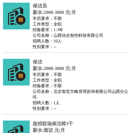
保洁员
医疗/药剂
：
医生
护士
药剂师
理疗师
导医
营养师
心理医生
中医
薪水:2000-3000 元/月
运动/健身
：
健身教练
瑜伽教练
舞蹈老师
游泳教练
台球教练
高尔夫
学历要求：不限
工作类型：全职
助理
体育解说员
体育记者
足球教练
经验要求：1-3年
环境保护
：
污水处理
环保检测
环境管理
环境绿化
水质检测员
公司名称：山西信合智控科技有限公司
招聘人数：10人
政府公务
：
性别要求：--
房地产
：
房产销售
置业顾问
房产客服
房产策划
房产店员
房产中
介
房产内勤
房产评估师
保洁
建筑/装修
：
土木工程
薪水:2000-3000 元/月
工程监理
造价师
安全专员
项目管理
园林设计
学历要求：不限
测绘员
建筑工
装修工
工作类型：全职
人事/行政
：
文员
前台
秘书
人事专员
人事经理
行政助理
行政主管
经验要求：不限
公司名称：北京智宏方略管理咨询有限公司山西分公
招聘专员
招聘经理
猎头顾问
培训专员
司
高级管理
：
总监
总裁助理
副总裁
总经理
合伙人
CEO
CTO
CFO
招聘人数：1人
性别要求：--
CPO
农林牧渔
：
养殖人员
饲养业务
农艺师
畜牧师
饲料研发
急招驻场保洁师3千
好玩职业
：
酒店试睡员
美食品尝师
旅游体验师
职业拥抱师
酒店试
薪水:面议 元/月