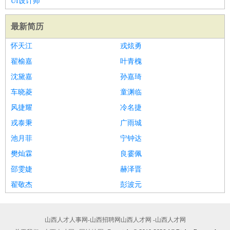
UI设计师
最新简历
怀天江
戎炫勇
翟榆嘉
叶青槐
沈黛嘉
孙嘉琦
车晓菱
童渊临
风捷耀
冷名捷
戎泰秉
广雨城
池月菲
宁钟达
樊灿霖
良霎佩
邵雯婕
赫泽晋
翟敬杰
彭波元
山西人才人事网-山西招聘网山西人才网 -山西人才网