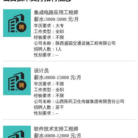
公关
：
公关员
公关经理
媒介专员
媒介经理
会展专员
技工/工人
：
普工
电工
木工
钳工
焊工
钣金工
锅炉工
油漆工
缝纫工
集成电路应用工程师
维修工
水暖工
车工
叉车工
手机维修
电梯工
操作工
包
薪水:3000-5000 元/月
学历要求：大专
装工
水泥工
钢筋工
纺织工
管道工
样衣工
装卸工
工作类型：全职
生产/研发
：
质量管理
生产组长
车间主任
工艺设计
生产总监
高级工
经验要求：不限
公司名称：陕西盛园交通设施工程有限公司
程师
招聘人数：1人
机械/仪表
：
机械工程
仪器仪表
机电
版图设计
性别要求：--
司机
：
商务司机
客车司机
货车司机
出租车司机
班车司机
驾校
教练
设计员
带车司机
地铁司机
高铁司机
小车司机
快车司机
专
薪水:8000-15000 元/月
车司机
学历要求：不限
物流/仓储
：
快递员
仓库管理
搬运工
物流专员
物流经理
调度员
工作类型：全职
经验要求：不限
贸易/采购
：
外贸专员
外贸经理
采购员
采购经理
商务专员
报关员
买
公司名称：山西医药卫生传媒集团有限责任公司
手
招聘人数：若干
性别要求：--
保险/理赔
：
保险推销
保险顾问
核保理赔
保险经纪人
保险精算师
契
约管理
保险内勤
软件技术支持工程师
餐饮类
：
厨师
服务员
传菜员
面点师
洗碗工
后厨
杂工
学徒
咖啡
薪水:8000-12000 元/月