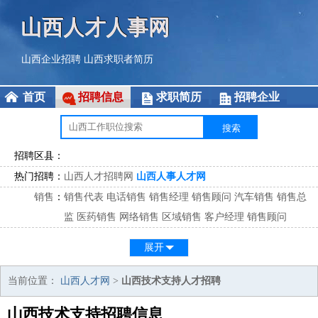
山西人才人事网
山西企业招聘
山西求职者简历
首页
招聘信息
求职简历
招聘企业
招聘区县：
热门招聘：
山西人才招聘网
山西人事人才网
销售
：
销售代表
电话销售
销售经理
销售顾问
汽车销售
销售总
监
医药销售
网络销售
区域销售
客户经理
销售顾问
市场
：
市场专员
市场经理
市场拓展
市场调研
市场策划
策划经
展开
理
客服
：
客服专员
电话客服
客服经理
售后服务
客户关系
客服总
当前位置：
山西人才网
>
山西技术支持人才招聘
监
山西技术支持招聘信息