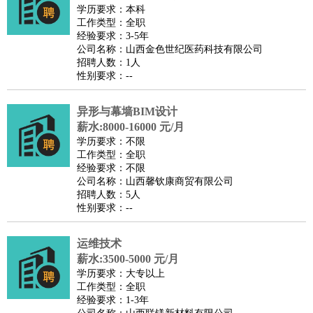
师
茶艺师
迎宾
学历要求：本科
工作类型：全职
酒店/旅游
：
酒店前台
酒店服务员
行李员
大堂经理
酒店管理
酒店管
经验要求：3-5年
家
导游
旅游顾问
签证专员
订票员
试睡师
公司名称：山西金色世纪医药科技有限公司
招聘人数：1人
超市/销售
：
促销导购
营业员
收银员
理货员
食品加工
品类管理
店长
性别要求：--
美容/美发
：
发型师
美容师
化妆师
美甲师
美发助理
洗头工
美体师
美容顾问
美容助理
美容店长
宠物美容
异形与幕墙BIM设计
保健/按摩
：
按摩师
薪水:8000-16000 元/月
针灸推拿
足疗师
搓澡工
盲人按摩
学历要求：不限
娱乐/影视
：
礼仪
调酒师
摄影师
主持人
配音员
后期制作
场务
群众
工作类型：全职
演员
音效师
灯光师
编剧
主播
经验要求：不限
公司名称：山西馨钦康商贸有限公司
技术开发
：
程序员
网页设计
技术专员
软件工程师
测试工程师
运维
招聘人数：5人
工程师
技术支持
硬件工程师
系统工程师
通信工程师
数
性别要求：--
据工程师
前端工程师
APP开发
算法工程师
运维技术
产品管理
：
产品经理
产品运营
产品助理
项目经理
高级产品经理
产
薪水:3500-5000 元/月
品实习生
SEO
学历要求：大专以上
电子/电气
：
无线电
电路工程
自动化
电子维修
产品工艺
工作类型：全职
经验要求：1-3年
家政/安保
：
保洁
保姆
保安
月嫂
钟点工
洗衣工
护工
育婴师
送水工