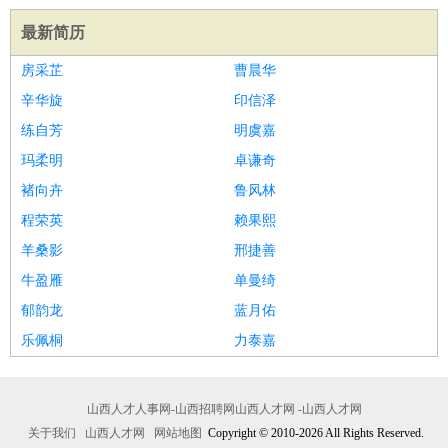
最新简历
房采芷
曹晨华
辛华旋
印信泽
练自芳
明虞嘉
玛柔明
卓谦奇
褚向卉
鲁风林
程荣英
赖果熙
羊桑影
邢捷善
牛盈雁
单曼绮
郁韵龙
蓝月佑
乐佩桐
力泰嘉
山西人才人事网-山西招聘网山西人才网 -山西人才网
关于我们
山西人才网
网站地图
Copyright © 2010-2026 All Rights Reserved.