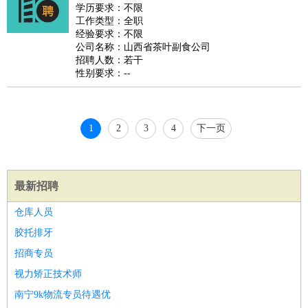
睡员
狗粮试吃员
手模
陪跑族
网购砍价师
色彩搭配师
品
学历要求：不限
工作类型：全职
酒师
经验要求：不限
公司名称：山西省茶叶副食公司
招聘人数：若干
性别要求：--
1
2
3
4
下一页
最新招聘
仓库人员
胶托排牙
招商专员
视力矫正技术师
南宁9k物流专员待遇优