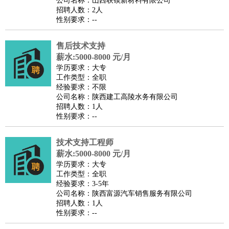
公司名称：山西联镁新材料有限公司
家庭管家
招聘人数：2人
性别要求：--
物业管理
：
物业维修
物业管理
物业招商
物业经理
淘宝/网店
：
淘宝客服
淘宝美工
淘宝店长
淘宝推广
淘宝装修
淘宝策
售后技术支持
划
淘宝模特
薪水:5000-8000 元/月
财务/会计
：
会计
学历要求：大专
财务
出纳
审计
税务
财务分析
成本管理
工作类型：全职
教育/培训
：
教师
家教
幼教
教学管理
学术研究
培训策划
课程顾问
经验要求：不限
公司名称：陕西建工高陵水务有限公司
银行/证券
：
理财顾问
证券分析
银行柜员
拍卖师
操盘手
银行经理
信
招聘人数：1人
贷管理
性别要求：--
律师/法务
：
律师
律师助理
法务专员
专利顾问
合同管理
广告/咨询
：
文案
广告制作
咨询顾问
创意总监
广告策划
会展策划
婚
技术支持工程师
薪水:5000-8000 元/月
礼策划
媒介策划
咨询经理
客户主管
摄影师
学历要求：大专
美术/设计
：
服装设计
平面设计
美编
家具设计
美术老师
室内设计
包
工作类型：全职
经验要求：3-5年
装设计
动画设计
珠宝设计
店面设计
UI设计
公司名称：陕西富源汽车销售服务有限公司
编辑/出版
：
编辑
记者
出版
发行
专栏作家
排版设计
招聘人数：1人
性别要求：--
翻译/语言
：
英语翻译
日语翻译
俄语翻译
韩语翻译
法语翻译
德语翻
译
小语种