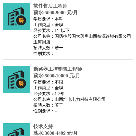
软件售后工程师
医疗/药剂
：
医生
护士
药剂师
理疗师
导医
营养师
心理医生
中医
薪水:5000-9000 元/月
运动/健身
：
健身教练
瑜伽教练
舞蹈老师
游泳教练
台球教练
高尔夫
学历要求：本科
工作类型：全职
助理
体育解说员
体育记者
足球教练
经验要求：1年以下
环境保护
：
污水处理
环保检测
环境管理
环境绿化
水质检测员
公司名称：国药控股国大药房山西益源连锁有限公司
玉河街店
政府公务
：
招聘人数：若干
房地产
：
房产销售
置业顾问
房产客服
房产策划
房产店员
房产中
性别要求：--
介
房产内勤
房产评估师
断路器工控销售工程师
建筑/装修
：
土木工程
工程监理
造价师
安全专员
项目管理
园林设计
薪水:5000-10000 元/月
测绘员
建筑工
装修工
学历要求：不限
人事/行政
：
文员
前台
秘书
人事专员
人事经理
行政助理
行政主管
工作类型：全职
经验要求：1-3年
招聘专员
招聘经理
猎头顾问
培训专员
公司名称：山西坤电电力科技有限公司
高级管理
：
总监
总裁助理
副总裁
总经理
合伙人
CEO
CTO
CFO
招聘人数：若干
性别要求：--
CPO
农林牧渔
：
养殖人员
饲养业务
农艺师
畜牧师
饲料研发
技术支持
好玩职业
：
酒店试睡员
美食品尝师
旅游体验师
职业拥抱师
酒店试
薪水:3000-4499 元/月