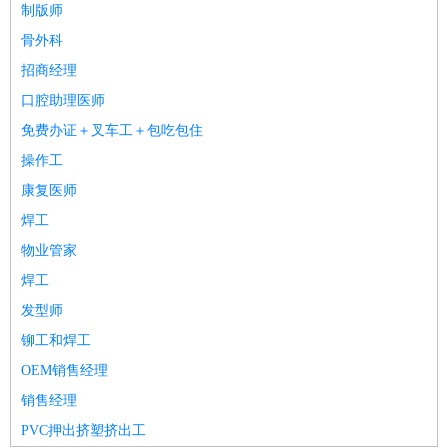
制版师
骨外科
招商经理
口腔助理医师
免费办证＋叉车工＋包吃包住
操作工
康复医师
焊工
物业管家
焊工
发型师
铆工和焊工
OEM销售经理
销售经理
PVC押出挤塑挤出工