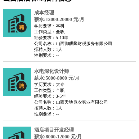
公关
：
公关员
公关经理
媒介专员
媒介经理
会展专员
技工/工人
：
普工
电工
木工
钳工
焊工
钣金工
锅炉工
油漆工
缝纫工
成本经理
维修工
水暖工
车工
叉车工
手机维修
电梯工
操作工
包
薪水:12000-20000 元/月
学历要求：本科
装工
水泥工
钢筋工
纺织工
管道工
样衣工
装卸工
工作类型：全职
生产/研发
：
质量管理
生产组长
车间主任
工艺设计
生产总监
高级工
经验要求：5-10年
公司名称：山西御麒麟财税服务有限公司
程师
招聘人数：1人
机械/仪表
：
机械工程
仪器仪表
机电
版图设计
性别要求：--
司机
：
商务司机
客车司机
货车司机
出租车司机
班车司机
驾校
教练
水电深化设计师
带车司机
地铁司机
高铁司机
小车司机
快车司机
专
薪水:5000-8000 元/月
车司机
学历要求：大专
物流/仓储
：
快递员
仓库管理
搬运工
物流专员
物流经理
调度员
工作类型：全职
经验要求：3-5年
贸易/采购
：
外贸专员
外贸经理
采购员
采购经理
商务专员
报关员
买
公司名称：山西天地良农实业有限公司
手
招聘人数：1人
性别要求：--
保险/理赔
：
保险推销
保险顾问
核保理赔
保险经纪人
保险精算师
契
约管理
保险内勤
酒店项目开发经理
餐饮类
：
厨师
服务员
传菜员
面点师
洗碗工
后厨
杂工
学徒
咖啡
薪水:8000-12000 元/月