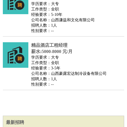
师
茶艺师
迎宾
学历要求：大专
工作类型：全职
酒店/旅游
：
酒店前台
酒店服务员
行李员
大堂经理
酒店管理
酒店管
经验要求：5-10年
家
导游
旅游顾问
签证专员
订票员
试睡师
公司名称：山西谦益和文化有限公司
招聘人数：1人
超市/销售
：
促销导购
营业员
收银员
理货员
食品加工
品类管理
店长
性别要求：--
美容/美发
：
发型师
美容师
化妆师
美甲师
美发助理
洗头工
美体师
美容顾问
美容助理
美容店长
宠物美容
精品酒店工程经理
保健/按摩
：
按摩师
薪水:5000-8000 元/月
针灸推拿
足疗师
搓澡工
盲人按摩
学历要求：大专
娱乐/影视
：
礼仪
调酒师
摄影师
主持人
配音员
后期制作
场务
群众
工作类型：全职
演员
音效师
灯光师
编剧
主播
经验要求：3-5年
公司名称：山西豪露宏达制冷设备有限公司
技术开发
：
程序员
网页设计
技术专员
软件工程师
测试工程师
运维
招聘人数：1人
工程师
技术支持
硬件工程师
系统工程师
通信工程师
数
性别要求：--
据工程师
前端工程师
APP开发
算法工程师
产品管理
：
产品经理
产品运营
产品助理
项目经理
高级产品经理
产
品实习生
SEO
电子/电气
：
无线电
电路工程
自动化
电子维修
产品工艺
最新招聘
家政/安保
：
保洁
保姆
保安
月嫂
钟点工
洗衣工
护工
育婴师
送水工