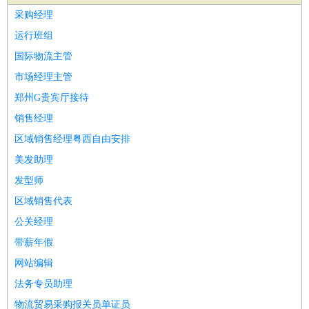
家庭管家
采购经理
物业管理
：
物业维修
物业管理
物业招商
物业经理
运行班组
淘宝/网店
：
淘宝客服
淘宝美工
淘宝店长
淘宝推广
淘宝装修
淘宝策
国际物流主管
划
淘宝模特
市场经理主管
财务/会计
：
会计
财务
出纳
审计
税务
财务分析
成本管理
郑州G贵宾厅接待
教育/培训
：
教师
家教
幼教
教学管理
学术研究
培训策划
课程顾问
销售经理
银行/证券
：
理财顾问
证券分析
银行柜员
拍卖师
操盘手
银行经理
信
区域销售经理粤西自由安排
贷管理
美发助理
律师/法务
：
律师
律师助理
法务专员
专利顾问
合同管理
发型师
广告/咨询
：
文案
广告制作
咨询顾问
创意总监
广告策划
会展策划
婚
区域销售代表
礼策划
媒介策划
咨询经理
客户主管
摄影师
公关经理
美术/设计
：
服装设计
平面设计
美编
家具设计
美术老师
室内设计
包
带薪年假
装设计
动画设计
珠宝设计
店面设计
UI设计
网站编辑
编辑/出版
：
编辑
记者
出版
发行
专栏作家
排版设计
法务专员助理
翻译/语言
：
英语翻译
日语翻译
俄语翻译
韩语翻译
法语翻译
德语翻
物流贸易采购报关员单证员
译
小语种