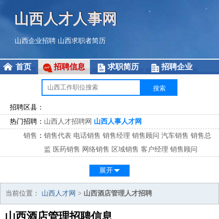
山西人才人事网
山西企业招聘
山西求职者简历
首页
招聘信息
求职简历
招聘企业
招聘区县：
热门招聘：
山西人才招聘网
山西人事人才网
销售
：
销售代表
电话销售
销售经理
销售顾问
汽车销售
销售总
监
医药销售
网络销售
区域销售
客户经理
销售顾问
市场
：
市场专员
市场经理
市场拓展
市场调研
市场策划
策划经
展开
理
客服
：
客服专员
电话客服
客服经理
售后服务
客户关系
客服总
当前位置：
山西人才网
>
山西酒店管理人才招聘
监
山西酒店管理招聘信息