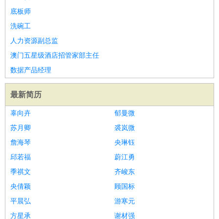
底板师
医疗/药剂
：
医生
护士
药剂师
理疗师
导医
营养师
心理医生
中医
洗碗工
运动/健身
：
健身教练
瑜伽教练
舞蹈老师
游泳教练
台球教练
高尔夫
人力资源副总监
助理
体育解说员
体育记者
足球教练
澳门五星级酒店招管家部主任
环境保护
：
污水处理
环保检测
环境管理
环境绿化
水质检测员
政府公务
数据产品经理
：
房地产
：
房产销售
置业顾问
房产客服
房产策划
房产店员
房产中
最新简历
介
房产内勤
房产评估师
建筑/装修
：
土木工程
工程监理
造价师
安全专员
项目管理
园林设计
辜向卉
郁曼微
测绘员
建筑工
装修工
苏月卿
裘岚微
人事/行政
：
文员
前台
秘书
人事专员
人事经理
行政助理
行政主管
詹海琴
央琳钰
招聘专员
招聘经理
猎头顾问
培训专员
邱若福
蔚江勇
高级管理
：
总监
总裁助理
副总裁
总经理
合伙人
CEO
CTO
CFO
季祺文
齐峻东
CPO
央倩颖
顾国标
农林牧渔
：
养殖人员
饲养业务
农艺师
畜牧师
饲料研发
平晨弘
游寒元
好玩职业
：
酒店试睡员
美食品尝师
旅游体验师
职业拥抱师
酒店试
方星承
谢材强