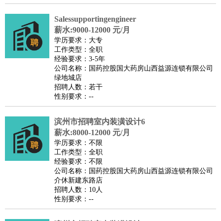
医疗/药剂
：
医生
护士
药剂师
理疗师
导医
营养师
心理医生
中医
Salessupportingengineer
运动/健身
：
健身教练
瑜伽教练
舞蹈老师
游泳教练
台球教练
高尔夫
薪水:9000-12000 元/月
学历要求：大专
助理
体育解说员
体育记者
足球教练
工作类型：全职
环境保护
：
污水处理
环保检测
环境管理
环境绿化
水质检测员
经验要求：3-5年
公司名称：国药控股国大药房山西益源连锁有限公司
政府公务
：
绿地城店
房地产
：
房产销售
置业顾问
房产客服
房产策划
房产店员
房产中
招聘人数：若干
性别要求：--
介
房产内勤
房产评估师
建筑/装修
：
土木工程
工程监理
造价师
安全专员
项目管理
园林设计
滨州市招聘室内装潢设计6
测绘员
建筑工
装修工
薪水:8000-12000 元/月
人事/行政
：
文员
前台
秘书
人事专员
人事经理
行政助理
行政主管
学历要求：不限
工作类型：全职
招聘专员
招聘经理
猎头顾问
培训专员
经验要求：不限
高级管理
：
总监
总裁助理
副总裁
总经理
合伙人
CEO
CTO
CFO
公司名称：国药控股国大药房山西益源连锁有限公司
介休新建东路店
CPO
招聘人数：10人
农林牧渔
：
养殖人员
饲养业务
农艺师
畜牧师
饲料研发
性别要求：--
好玩职业
：
酒店试睡员
美食品尝师
旅游体验师
职业拥抱师
酒店试