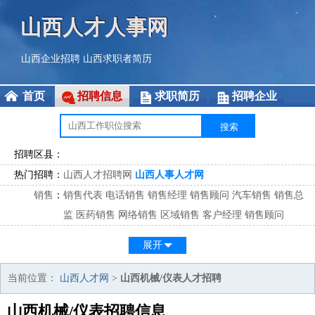
山西人才人事网
山西企业招聘
山西求职者简历
首页
招聘信息
求职简历
招聘企业
招聘区县：
热门招聘：
山西人才招聘网
山西人事人才网
销售
：
销售代表
电话销售
销售经理
销售顾问
汽车销售
销售总
监
医药销售
网络销售
区域销售
客户经理
销售顾问
市场
：
市场专员
市场经理
市场拓展
市场调研
市场策划
策划经
展开
理
客服
：
客服专员
电话客服
客服经理
售后服务
客户关系
客服总
当前位置：
山西人才网
>
山西机械/仪表人才招聘
监
山西机械/仪表招聘信息