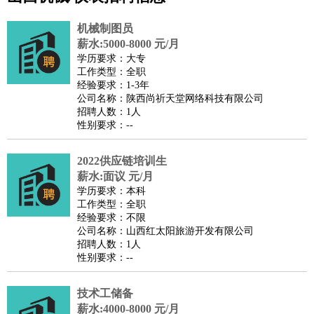
公关
：
公关员
公关经理
媒介专员
媒介经理
会展专员
技工/工人
：
普工
电工
木工
钳工
焊工
钣金工
锅炉工
油漆工
缝纫工
机械制图员
维修工
水暖工
车工
叉车工
手机维修
电梯工
操作工
包
薪水:5000-8000 元/月
学历要求：大专
装工
水泥工
钢筋工
纺织工
管道工
样衣工
装卸工
工作类型：全职
生产/研发
：
质量管理
生产组长
车间主任
工艺设计
生产总监
高级工
经验要求：1-3年
公司名称：陕西尚祈天堂网络科技有限公司
程师
招聘人数：1人
机械/仪表
：
机械工程
仪器仪表
机电
版图设计
性别要求：--
司机
：
商务司机
客车司机
货车司机
出租车司机
班车司机
驾校
教练
2022供应链培训生
带车司机
地铁司机
高铁司机
小车司机
快车司机
专
薪水:面议 元/月
车司机
学历要求：本科
物流/仓储
：
快递员
仓库管理
搬运工
物流专员
物流经理
调度员
工作类型：全职
经验要求：不限
贸易/采购
：
外贸专员
外贸经理
采购员
采购经理
商务专员
报关员
买
公司名称：山西红太阳旅游开发有限公司
手
招聘人数：1人
性别要求：--
保险/理赔
：
保险推销
保险顾问
核保理赔
保险经纪人
保险精算师
契
约管理
保险内勤
技术工储备
餐饮类
：
厨师
服务员
传菜员
面点师
洗碗工
后厨
杂工
学徒
咖啡
薪水:4000-8000 元/月