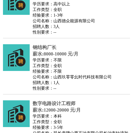
师
茶艺师
迎宾
学历要求：高中以上
工作类型：全职
酒店/旅游
：
酒店前台
酒店服务员
行李员
大堂经理
酒店管理
酒店管
经验要求：1-3年
家
导游
旅游顾问
签证专员
订票员
试睡师
公司名称：山西德众能源有限公司
招聘人数：3人
超市/销售
：
促销导购
营业员
收银员
理货员
食品加工
品类管理
店长
性别要求：--
美容/美发
：
发型师
美容师
化妆师
美甲师
美发助理
洗头工
美体师
美容顾问
美容助理
美容店长
宠物美容
钢结构厂长
保健/按摩
：
按摩师
薪水:8000-10000 元/月
针灸推拿
足疗师
搓澡工
盲人按摩
学历要求：不限
娱乐/影视
：
礼仪
调酒师
摄影师
主持人
配音员
后期制作
场务
群众
工作类型：全职
演员
音效师
灯光师
编剧
主播
经验要求：不限
公司名称：山西玖零零幺时代科技有限公司
技术开发
：
程序员
网页设计
技术专员
软件工程师
测试工程师
运维
招聘人数：1人
工程师
技术支持
硬件工程师
系统工程师
通信工程师
数
性别要求：--
据工程师
前端工程师
APP开发
算法工程师
数字电路设计工程师
产品管理
：
产品经理
产品运营
产品助理
项目经理
高级产品经理
产
薪水:12000-20000 元/月
品实习生
SEO
学历要求：本科
电子/电气
：
无线电
电路工程
自动化
电子维修
产品工艺
工作类型：全职
经验要求：3-5年
家政/安保
：
保洁
保姆
保安
月嫂
钟点工
洗衣工
护工
育婴师
送水工