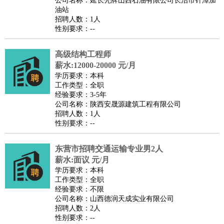
公司名称：延长壳牌山西石油有限公司长治市针漳加
家庭管家
油站
招聘人数：1人
物业管理
：
物业维修
物业管理
物业招商
物业经理
性别要求：--
淘宝/网店
：
淘宝客服
淘宝美工
淘宝店长
淘宝推广
淘宝装修
淘宝策
划
淘宝模特
高级结构工程师
薪水:12000-20000 元/月
财务/会计
：
会计
财务
出纳
审计
税务
财务分析
成本管理
学历要求：本科
教育/培训
：
教师
家教
幼教
教学管理
学术研究
培训策划
课程顾问
工作类型：全职
经验要求：3-5年
银行/证券
：
理财顾问
证券分析
银行柜员
拍卖师
操盘手
银行经理
信
公司名称：陕西安晟源建筑工程有限公司
贷管理
招聘人数：1人
性别要求：--
律师/法务
：
律师
律师助理
法务专员
专利顾问
合同管理
广告/咨询
：
文案
广告制作
咨询顾问
创意总监
广告策划
会展策划
婚
东营市招聘交通运输专业男2人
礼策划
媒介策划
咨询经理
客户主管
摄影师
薪水:面议 元/月
美术/设计
：
服装设计
平面设计
美编
家具设计
美术老师
室内设计
包
学历要求：本科
工作类型：全职
装设计
动画设计
珠宝设计
店面设计
UI设计
经验要求：不限
编辑/出版
：
编辑
记者
出版
发行
专栏作家
排版设计
公司名称：山西德润天成实业有限公司
招聘人数：2人
翻译/语言
：
英语翻译
日语翻译
俄语翻译
韩语翻译
法语翻译
德语翻
性别要求：--
译
小语种