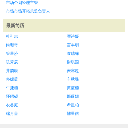
市场企划经理主管
市场市场开拓总监负责人
最新简历
杜引志
翟诗媛
尚珊奇
言丰明
管星济
岑瑞栋
巩芳辰
尉琪国
井韵馥
麦寒超
佟妮蓝
车秋璐
牛捷楠
黄蓝楠
怀绍硕
郎薇妮
衣谷庭
希星柏
端月善
辅星佑