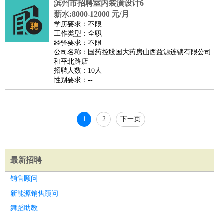
滨州市招聘室内装潢设计6
睡员
狗粮试吃员
手模
陪跑族
网购砍价师
色彩搭配师
品
薪水:8000-12000 元/月
酒师
学历要求：不限
工作类型：全职
经验要求：不限
公司名称：国药控股国大药房山西益源连锁有限公司
和平北路店
招聘人数：10人
性别要求：--
1
2
下一页
最新招聘
销售顾问
新能源销售顾问
舞蹈助教