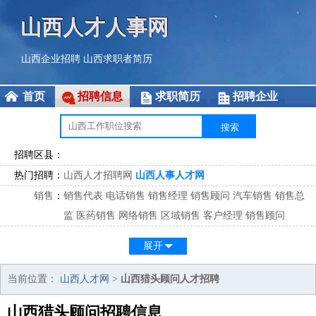
山西人才人事网
山西企业招聘
山西求职者简历
首页
招聘信息
求职简历
招聘企业
招聘区县：
热门招聘：
山西人才招聘网
山西人事人才网
销售
：
销售代表
电话销售
销售经理
销售顾问
汽车销售
销售总
监
医药销售
网络销售
区域销售
客户经理
销售顾问
市场
：
市场专员
市场经理
市场拓展
市场调研
市场策划
策划经
展开
理
客服
：
客服专员
电话客服
客服经理
售后服务
客户关系
客服总
当前位置：
山西人才网
>
山西猎头顾问人才招聘
监
山西猎头顾问招聘信息