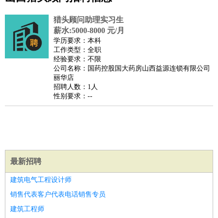
公关
：
公关员
公关经理
媒介专员
媒介经理
会展专员
技工/工人
：
普工
电工
木工
钳工
焊工
钣金工
锅炉工
油漆工
缝纫工
猎头顾问助理实习生
维修工
水暖工
车工
叉车工
手机维修
电梯工
操作工
包
薪水:5000-8000 元/月
学历要求：本科
装工
水泥工
钢筋工
纺织工
管道工
样衣工
装卸工
工作类型：全职
生产/研发
：
质量管理
生产组长
车间主任
工艺设计
生产总监
高级工
经验要求：不限
公司名称：国药控股国大药房山西益源连锁有限公司
程师
丽华店
机械/仪表
：
机械工程
仪器仪表
机电
版图设计
招聘人数：1人
性别要求：--
司机
：
商务司机
客车司机
货车司机
出租车司机
班车司机
驾校
教练
带车司机
地铁司机
高铁司机
小车司机
快车司机
专
车司机
物流/仓储
：
快递员
仓库管理
搬运工
物流专员
物流经理
调度员
贸易/采购
：
外贸专员
外贸经理
采购员
采购经理
商务专员
报关员
买
最新招聘
手
建筑电气工程设计师
保险/理赔
：
保险推销
保险顾问
核保理赔
保险经纪人
保险精算师
契
销售代表客户代表电话销售专员
约管理
保险内勤
餐饮类
：
厨师
服务员
传菜员
面点师
洗碗工
后厨
杂工
学徒
咖啡
建筑工程师