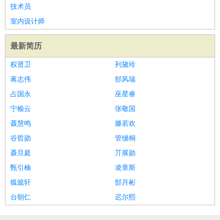
技术员
家庭管家
室内设计师
物业管理
：
物业维修
物业管理
物业招商
物业经理
淘宝/网店
：
淘宝客服
淘宝美工
淘宝店长
淘宝推广
淘宝装修
淘宝策
最新简历
划
淘宝模特
权贤卫
列黛玲
财务/会计
：
会计
财务
出纳
审计
税务
财务分析
成本管理
教育/培训
蒋志伟
：
教师
家教
幼教
教学管理
郜风瑞
学术研究
培训策划
课程顾问
银行/证券
：
理财顾问
证券分析
银行柜员
拍卖师
操盘手
银行经理
信
占国永
巫星睿
贷管理
宁榆云
张敬国
律师/法务
：
律师
律师助理
法务专员
专利顾问
合同管理
聂慧鸣
滕若欢
广告/咨询
：
文案
广告制作
咨询顾问
创意总监
广告策划
会展策划
婚
谷哲勋
管缦桐
礼策划
媒介策划
咨询经理
客户主管
摄影师
聂旦庭
丌展勋
美术/设计
：
服装设计
平面设计
美编
家具设计
美术老师
室内设计
包
甄引楠
凌章斯
装设计
动画设计
珠宝设计
店面设计
UI设计
狐懿轩
郜月彬
编辑/出版
：
编辑
记者
出版
发行
专栏作家
排版设计
台朝仁
迟尔熙
翻译/语言
：
英语翻译
日语翻译
俄语翻译
韩语翻译
法语翻译
德语翻
译
小语种