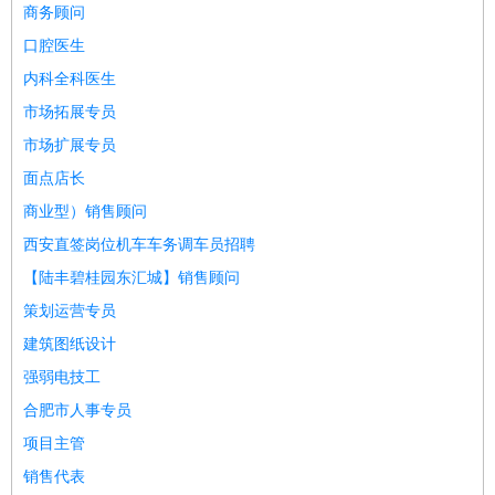
师
茶艺师
迎宾
商务顾问
酒店/旅游
：
酒店前台
酒店服务员
行李员
大堂经理
酒店管理
酒店管
口腔医生
家
导游
旅游顾问
签证专员
订票员
试睡师
内科全科医生
超市/销售
：
促销导购
营业员
收银员
理货员
食品加工
品类管理
店长
市场拓展专员
美容/美发
：
发型师
美容师
化妆师
美甲师
美发助理
洗头工
美体师
市场扩展专员
美容顾问
美容助理
美容店长
宠物美容
面点店长
保健/按摩
：
按摩师
针灸推拿
足疗师
搓澡工
盲人按摩
商业型）销售顾问
娱乐/影视
：
礼仪
调酒师
摄影师
主持人
配音员
后期制作
场务
群众
西安直签岗位机车车务调车员招聘
演员
音效师
灯光师
编剧
主播
【陆丰碧桂园东汇城】销售顾问
技术开发
：
程序员
网页设计
技术专员
软件工程师
测试工程师
运维
策划运营专员
工程师
技术支持
硬件工程师
系统工程师
通信工程师
数
建筑图纸设计
据工程师
前端工程师
APP开发
算法工程师
强弱电技工
产品管理
：
产品经理
产品运营
产品助理
项目经理
高级产品经理
产
合肥市人事专员
品实习生
SEO
项目主管
电子/电气
：
无线电
电路工程
自动化
电子维修
产品工艺
销售代表
家政/安保
：
保洁
保姆
保安
月嫂
钟点工
洗衣工
护工
育婴师
送水工