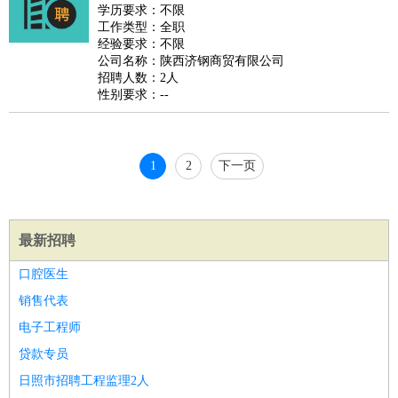
睡员
狗粮试吃员
手模
陪跑族
网购砍价师
色彩搭配师
品
学历要求：不限
工作类型：全职
酒师
经验要求：不限
公司名称：陕西济钢商贸有限公司
招聘人数：2人
性别要求：--
1
2
下一页
最新招聘
口腔医生
销售代表
电子工程师
贷款专员
日照市招聘工程监理2人