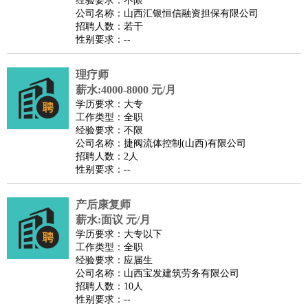
经验要求：不限
家庭管家
公司名称：山西汇银恒信融资担保有限公司
招聘人数：若干
物业管理
：
物业维修
物业管理
物业招商
物业经理
性别要求：--
淘宝/网店
：
淘宝客服
淘宝美工
淘宝店长
淘宝推广
淘宝装修
淘宝策
划
淘宝模特
理疗师
薪水:4000-8000 元/月
财务/会计
：
会计
财务
出纳
审计
税务
财务分析
成本管理
学历要求：大专
教育/培训
：
教师
家教
幼教
教学管理
学术研究
培训策划
课程顾问
工作类型：全职
经验要求：不限
银行/证券
：
理财顾问
证券分析
银行柜员
拍卖师
操盘手
银行经理
信
公司名称：捷阀流体控制(山西)有限公司
贷管理
招聘人数：2人
性别要求：--
律师/法务
：
律师
律师助理
法务专员
专利顾问
合同管理
广告/咨询
：
文案
广告制作
咨询顾问
创意总监
广告策划
会展策划
婚
产后康复师
礼策划
媒介策划
咨询经理
客户主管
摄影师
薪水:面议 元/月
美术/设计
：
服装设计
平面设计
美编
家具设计
美术老师
室内设计
包
学历要求：大专以下
工作类型：全职
装设计
动画设计
珠宝设计
店面设计
UI设计
经验要求：应届生
编辑/出版
：
编辑
记者
出版
发行
专栏作家
排版设计
公司名称：山西宝发建筑劳务有限公司
招聘人数：10人
翻译/语言
：
英语翻译
日语翻译
俄语翻译
韩语翻译
法语翻译
德语翻
性别要求：--
译
小语种