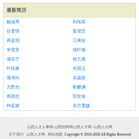
最新简历
杨淑琴
列瑶英
任雯琪
姜珺芝
再蓝琪
江果祖
米莹芙
戎叶循
浦谷宁
祝兰惠
叶炫泰
令国义
蒲泽向
吴蕊纹
亢野光
郗鹏渊
商琪忠
匡纹瑜
钟蓝娇
东方雯婕
山西人才人事网-山西招聘网山西人才网 -山西人才网
关于我们
山西人才网
网站地图
Copyright © 2010-2026 All Rights Reserved.