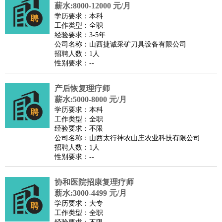
师
茶艺师
迎宾
薪水:8000-12000 元/月
学历要求：本科
酒店/旅游
：
酒店前台
酒店服务员
行李员
大堂经理
酒店管理
酒店管
工作类型：全职
家
导游
旅游顾问
签证专员
订票员
试睡师
经验要求：3-5年
公司名称：山西捷诚采矿刀具设备有限公司
超市/销售
：
促销导购
营业员
收银员
理货员
食品加工
品类管理
店长
招聘人数：1人
美容/美发
：
发型师
美容师
化妆师
美甲师
美发助理
洗头工
美体师
性别要求：--
美容顾问
美容助理
美容店长
宠物美容
产后恢复理疗师
保健/按摩
：
按摩师
针灸推拿
足疗师
搓澡工
盲人按摩
薪水:5000-8000 元/月
娱乐/影视
：
礼仪
调酒师
摄影师
主持人
配音员
后期制作
场务
群众
学历要求：本科
演员
音效师
灯光师
编剧
主播
工作类型：全职
经验要求：不限
技术开发
：
程序员
网页设计
技术专员
软件工程师
测试工程师
运维
公司名称：山西太行神农山庄农业科技有限公司
工程师
技术支持
硬件工程师
系统工程师
通信工程师
数
招聘人数：1人
性别要求：--
据工程师
前端工程师
APP开发
算法工程师
产品管理
：
产品经理
产品运营
产品助理
项目经理
高级产品经理
产
协和医院招康复理疗师
品实习生
SEO
薪水:3000-4499 元/月
电子/电气
：
无线电
电路工程
自动化
电子维修
产品工艺
学历要求：大专
工作类型：全职
家政/安保
：
保洁
保姆
保安
月嫂
钟点工
洗衣工
护工
育婴师
送水工