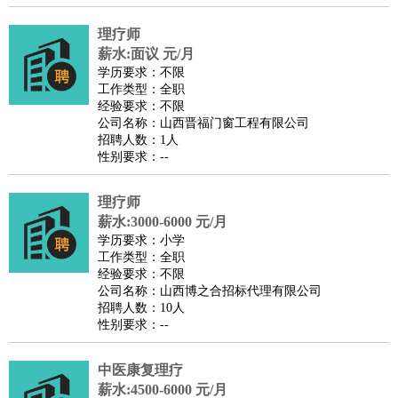
医疗/药剂
：
医生
护士
药剂师
理疗师
导医
营养师
心理医生
中医
理疗师
运动/健身
：
健身教练
瑜伽教练
舞蹈老师
游泳教练
台球教练
高尔夫
薪水:面议 元/月
学历要求：不限
助理
体育解说员
体育记者
足球教练
工作类型：全职
环境保护
：
污水处理
环保检测
环境管理
环境绿化
水质检测员
经验要求：不限
公司名称：山西晋福门窗工程有限公司
政府公务
：
招聘人数：1人
房地产
：
房产销售
置业顾问
房产客服
房产策划
房产店员
房产中
性别要求：--
介
房产内勤
房产评估师
理疗师
建筑/装修
：
土木工程
工程监理
造价师
安全专员
项目管理
园林设计
薪水:3000-6000 元/月
测绘员
建筑工
装修工
学历要求：小学
人事/行政
：
文员
前台
秘书
人事专员
人事经理
行政助理
行政主管
工作类型：全职
经验要求：不限
招聘专员
招聘经理
猎头顾问
培训专员
公司名称：山西博之合招标代理有限公司
高级管理
：
总监
总裁助理
副总裁
总经理
合伙人
CEO
CTO
CFO
招聘人数：10人
性别要求：--
CPO
农林牧渔
：
养殖人员
饲养业务
农艺师
畜牧师
饲料研发
中医康复理疗
好玩职业
：
酒店试睡员
美食品尝师
旅游体验师
职业拥抱师
酒店试
薪水:4500-6000 元/月