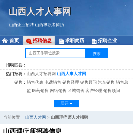
山西人才人事网
山西企业招聘
山西求职者简历
首页
招聘信息
求职简历
招聘企业
招聘区县：
热门招聘：
山西人才招聘网
山西人事人才网
销售
：
销售代表
电话销售
销售经理
销售顾问
汽车销售
销售总
监
医药销售
网络销售
区域销售
客户经理
销售顾问
市场
：
市场专员
市场经理
市场拓展
市场调研
市场策划
策划经
展开
理
客服
：
客服专员
电话客服
客服经理
售后服务
客户关系
客服总
当前位置：
山西人才网
>
山西理疗师人才招聘
监
山西理疗师招聘信息