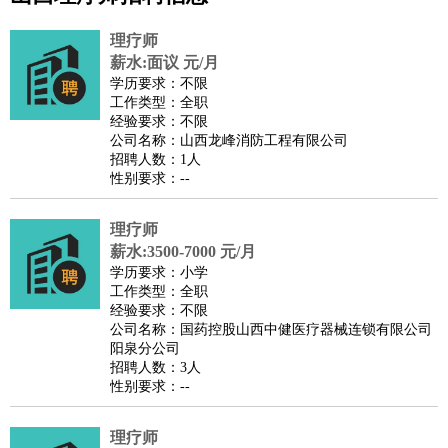
公关
：
公关员
公关经理
媒介专员
媒介经理
会展专员
技工/工人
：
普工
电工
木工
钳工
焊工
钣金工
锅炉工
油漆工
缝纫工
理疗师
维修工
水暖工
车工
叉车工
手机维修
电梯工
操作工
包
薪水:面议 元/月
学历要求：不限
装工
水泥工
钢筋工
纺织工
管道工
样衣工
装卸工
工作类型：全职
生产/研发
：
质量管理
生产组长
车间主任
工艺设计
生产总监
高级工
经验要求：不限
公司名称：山西龙峰消防工程有限公司
程师
招聘人数：1人
机械/仪表
：
机械工程
仪器仪表
机电
版图设计
性别要求：--
司机
：
商务司机
客车司机
货车司机
出租车司机
班车司机
驾校
教练
理疗师
带车司机
地铁司机
高铁司机
小车司机
快车司机
专
薪水:3500-7000 元/月
车司机
学历要求：小学
物流/仓储
：
快递员
仓库管理
搬运工
物流专员
物流经理
调度员
工作类型：全职
经验要求：不限
贸易/采购
：
外贸专员
外贸经理
采购员
采购经理
商务专员
报关员
买
公司名称：国药控股山西中健医疗器械连锁有限公司
手
阳泉分公司
招聘人数：3人
保险/理赔
：
保险推销
保险顾问
核保理赔
保险经纪人
保险精算师
契
性别要求：--
约管理
保险内勤
餐饮类
：
厨师
服务员
传菜员
面点师
洗碗工
后厨
杂工
学徒
咖啡
理疗师