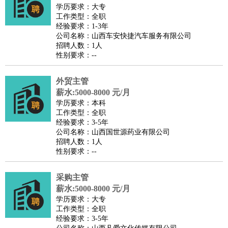
师
茶艺师
迎宾
学历要求：大专
工作类型：全职
酒店/旅游
：
酒店前台
酒店服务员
行李员
大堂经理
酒店管理
酒店管
经验要求：1-3年
家
导游
旅游顾问
签证专员
订票员
试睡师
公司名称：山西车安快捷汽车服务有限公司
招聘人数：1人
超市/销售
：
促销导购
营业员
收银员
理货员
食品加工
品类管理
店长
性别要求：--
美容/美发
：
发型师
美容师
化妆师
美甲师
美发助理
洗头工
美体师
美容顾问
美容助理
美容店长
宠物美容
外贸主管
保健/按摩
：
按摩师
薪水:5000-8000 元/月
针灸推拿
足疗师
搓澡工
盲人按摩
学历要求：本科
娱乐/影视
：
礼仪
调酒师
摄影师
主持人
配音员
后期制作
场务
群众
工作类型：全职
演员
音效师
灯光师
编剧
主播
经验要求：3-5年
公司名称：山西国世源药业有限公司
技术开发
：
程序员
网页设计
技术专员
软件工程师
测试工程师
运维
招聘人数：1人
工程师
技术支持
硬件工程师
系统工程师
通信工程师
数
性别要求：--
据工程师
前端工程师
APP开发
算法工程师
采购主管
产品管理
：
产品经理
产品运营
产品助理
项目经理
高级产品经理
产
薪水:5000-8000 元/月
品实习生
SEO
学历要求：大专
电子/电气
：
无线电
电路工程
自动化
电子维修
产品工艺
工作类型：全职
经验要求：3-5年
家政/安保
：
保洁
保姆
保安
月嫂
钟点工
洗衣工
护工
育婴师
送水工