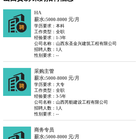
公关
：
公关员
公关经理
媒介专员
媒介经理
会展专员
技工/工人
：
普工
电工
木工
钳工
焊工
钣金工
锅炉工
油漆工
缝纫工
HA
维修工
水暖工
车工
叉车工
手机维修
电梯工
操作工
包
薪水:5000-8000 元/月
学历要求：本科
装工
水泥工
钢筋工
纺织工
管道工
样衣工
装卸工
工作类型：全职
生产/研发
：
质量管理
生产组长
车间主任
工艺设计
生产总监
高级工
经验要求：1-3年
公司名称：山西东圣金兴建筑工程有限公司
程师
招聘人数：1人
机械/仪表
：
机械工程
仪器仪表
机电
版图设计
性别要求：--
司机
：
商务司机
客车司机
货车司机
出租车司机
班车司机
驾校
教练
采购主管
带车司机
地铁司机
高铁司机
小车司机
快车司机
专
薪水:5000-8000 元/月
车司机
学历要求：大专
物流/仓储
：
快递员
仓库管理
搬运工
物流专员
物流经理
调度员
工作类型：全职
经验要求：3-5年
贸易/采购
：
外贸专员
外贸经理
采购员
采购经理
商务专员
报关员
买
公司名称：山西芮舫建设工程有限公司
手
招聘人数：1人
性别要求：--
保险/理赔
：
保险推销
保险顾问
核保理赔
保险经纪人
保险精算师
契
约管理
保险内勤
商务专员
餐饮类
：
厨师
服务员
传菜员
面点师
洗碗工
后厨
杂工
学徒
咖啡
薪水:5000-8000 元/月