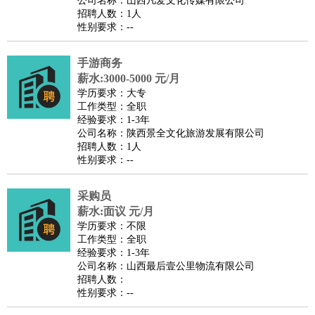
公司名称：山西凡爱文化传媒有限公司
家庭管家
招聘人数：1人
性别要求：--
物业管理
：
物业维修
物业管理
物业招商
物业经理
淘宝/网店
：
淘宝客服
淘宝美工
淘宝店长
淘宝推广
淘宝装修
淘宝策
手游商务
划
淘宝模特
薪水:3000-5000 元/月
财务/会计
：
会计
学历要求：大专
财务
出纳
审计
税务
财务分析
成本管理
工作类型：全职
教育/培训
：
教师
家教
幼教
教学管理
学术研究
培训策划
课程顾问
经验要求：1-3年
公司名称：陕西景全文化旅游发展有限公司
银行/证券
：
理财顾问
证券分析
银行柜员
拍卖师
操盘手
银行经理
信
招聘人数：1人
贷管理
性别要求：--
律师/法务
：
律师
律师助理
法务专员
专利顾问
合同管理
广告/咨询
：
文案
广告制作
咨询顾问
创意总监
广告策划
会展策划
婚
采购员
薪水:面议 元/月
礼策划
媒介策划
咨询经理
客户主管
摄影师
学历要求：不限
美术/设计
：
服装设计
平面设计
美编
家具设计
美术老师
室内设计
包
工作类型：全职
经验要求：1-3年
装设计
动画设计
珠宝设计
店面设计
UI设计
公司名称：山西最后壹公里物流有限公司
编辑/出版
：
编辑
记者
出版
发行
专栏作家
排版设计
招聘人数：
性别要求：--
翻译/语言
：
英语翻译
日语翻译
俄语翻译
韩语翻译
法语翻译
德语翻
译
小语种