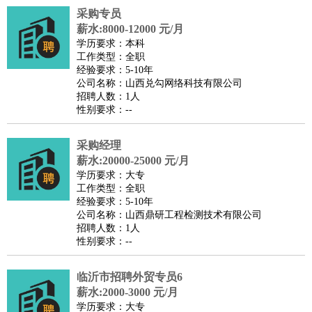
采购专员
医疗/药剂
：
医生
护士
药剂师
理疗师
导医
营养师
心理医生
中医
薪水:8000-12000 元/月
运动/健身
：
健身教练
瑜伽教练
舞蹈老师
游泳教练
台球教练
高尔夫
学历要求：本科
工作类型：全职
助理
体育解说员
体育记者
足球教练
经验要求：5-10年
环境保护
：
污水处理
环保检测
环境管理
环境绿化
水质检测员
公司名称：山西兑勾网络科技有限公司
招聘人数：1人
政府公务
：
性别要求：--
房地产
：
房产销售
置业顾问
房产客服
房产策划
房产店员
房产中
介
房产内勤
房产评估师
采购经理
建筑/装修
：
土木工程
薪水:20000-25000 元/月
工程监理
造价师
安全专员
项目管理
园林设计
学历要求：大专
测绘员
建筑工
装修工
工作类型：全职
人事/行政
：
文员
前台
秘书
人事专员
人事经理
行政助理
行政主管
经验要求：5-10年
公司名称：山西鼎研工程检测技术有限公司
招聘专员
招聘经理
猎头顾问
培训专员
招聘人数：1人
高级管理
：
总监
总裁助理
副总裁
总经理
合伙人
CEO
CTO
CFO
性别要求：--
CPO
临沂市招聘外贸专员6
农林牧渔
：
养殖人员
饲养业务
农艺师
畜牧师
饲料研发
薪水:2000-3000 元/月
好玩职业
：
酒店试睡员
美食品尝师
旅游体验师
职业拥抱师
酒店试
学历要求：大专