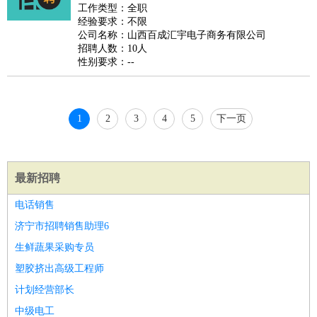
睡员
狗粮试吃员
手模
陪跑族
网购砍价师
色彩搭配师
品
工作类型：全职
经验要求：不限
酒师
公司名称：山西百成汇宇电子商务有限公司
招聘人数：10人
性别要求：--
1
2
3
4
5
下一页
最新招聘
电话销售
济宁市招聘销售助理6
生鲜蔬果采购专员
塑胶挤出高级工程师
计划经营部长
中级电工