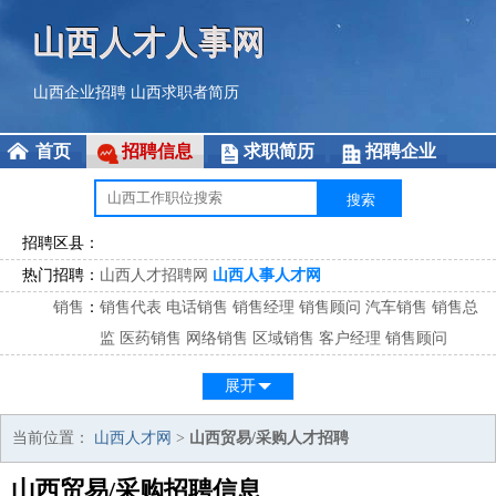
山西人才人事网
山西企业招聘
山西求职者简历
首页
招聘信息
求职简历
招聘企业
招聘区县：
热门招聘：
山西人才招聘网
山西人事人才网
销售
：
销售代表
电话销售
销售经理
销售顾问
汽车销售
销售总
监
医药销售
网络销售
区域销售
客户经理
销售顾问
市场
：
市场专员
市场经理
市场拓展
市场调研
市场策划
策划经
展开
理
客服
：
客服专员
电话客服
客服经理
售后服务
客户关系
客服总
当前位置：
山西人才网
>
山西贸易/采购人才招聘
监
山西贸易/采购招聘信息