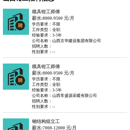
公关
：
公关员
公关经理
媒介专员
媒介经理
会展专员
技工/工人
：
普工
电工
木工
钳工
焊工
钣金工
锅炉工
油漆工
缝纫工
模具钳工师傅
维修工
水暖工
车工
叉车工
手机维修
电梯工
操作工
包
薪水:8000-9500 元/月
学历要求：不限
装工
水泥工
钢筋工
纺织工
管道工
样衣工
装卸工
工作类型：全职
生产/研发
：
质量管理
生产组长
车间主任
工艺设计
生产总监
高级工
经验要求：3-5年
公司名称：山西京华建设集团有限公司
程师
招聘人数：
机械/仪表
：
机械工程
仪器仪表
机电
版图设计
性别要求：--
司机
：
商务司机
客车司机
货车司机
出租车司机
班车司机
驾校
教练
模具钳工师傅
带车司机
地铁司机
高铁司机
小车司机
快车司机
专
薪水:8000-9500 元/月
车司机
学历要求：不限
物流/仓储
：
快递员
仓库管理
搬运工
物流专员
物流经理
调度员
工作类型：全职
经验要求：3-5年
贸易/采购
：
外贸专员
外贸经理
采购员
采购经理
商务专员
报关员
买
公司名称：山西常盛源采暖有限公司
手
招聘人数：
性别要求：--
保险/理赔
：
保险推销
保险顾问
核保理赔
保险经纪人
保险精算师
契
约管理
保险内勤
钢结构组立工
餐饮类
：
厨师
服务员
传菜员
面点师
洗碗工
后厨
杂工
学徒
咖啡
薪水:7000-12000 元/月