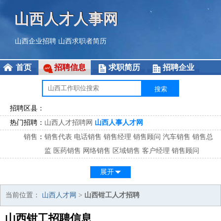
山西人才人事网
山西企业招聘
山西求职者简历
首页
招聘信息
求职简历
招聘企业
招聘区县：
热门招聘：
山西人才招聘网
山西人事人才网
销售
：
销售代表
电话销售
销售经理
销售顾问
汽车销售
销售总
监
医药销售
网络销售
区域销售
客户经理
销售顾问
市场
：
市场专员
市场经理
市场拓展
市场调研
市场策划
策划经
展开
理
客服
：
客服专员
电话客服
客服经理
售后服务
客户关系
客服总
当前位置：
山西人才网
>
山西钳工人才招聘
监
山西钳工招聘信息