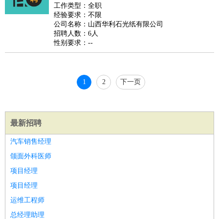
睡员
狗粮试吃员
手模
陪跑族
网购砍价师
色彩搭配师
品
工作类型：全职
经验要求：不限
酒师
公司名称：山西华利石光纸有限公司
招聘人数：6人
性别要求：--
1
2
下一页
最新招聘
汽车销售经理
颌面外科医师
项目经理
项目经理
运维工程师
总经理助理