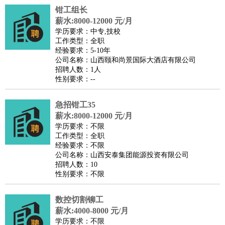
钳工组长
医疗/药剂
：
医生
护士
药剂师
理疗师
导医
营养师
心理医生
中医
薪水:8000-12000 元/月
运动/健身
：
健身教练
瑜伽教练
舞蹈老师
游泳教练
台球教练
高尔夫
学历要求：中专,技校
工作类型：全职
助理
体育解说员
体育记者
足球教练
经验要求：5-10年
环境保护
：
污水处理
环保检测
环境管理
环境绿化
水质检测员
公司名称：山西颐和尚景国际大酒店有限公司
招聘人数：1人
政府公务
：
性别要求：--
房地产
：
房产销售
置业顾问
房产客服
房产策划
房产店员
房产中
介
房产内勤
房产评估师
急招钳工35
建筑/装修
：
土木工程
薪水:8000-12000 元/月
工程监理
造价师
安全专员
项目管理
园林设计
学历要求：不限
测绘员
建筑工
装修工
工作类型：全职
人事/行政
：
文员
前台
秘书
人事专员
人事经理
行政助理
行政主管
经验要求：不限
公司名称：山西安泰集团能源投资有限公司
招聘专员
招聘经理
猎头顾问
培训专员
招聘人数：10
高级管理
：
总监
总裁助理
副总裁
总经理
合伙人
CEO
CTO
CFO
性别要求：不限
CPO
数控切割铆工
农林牧渔
：
养殖人员
饲养业务
农艺师
畜牧师
饲料研发
薪水:4000-8000 元/月
好玩职业
：
酒店试睡员
美食品尝师
旅游体验师
职业拥抱师
酒店试
学历要求：不限