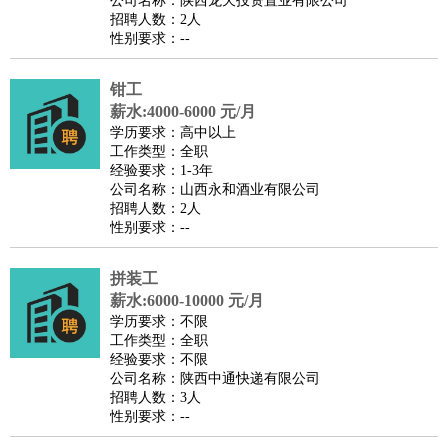
公司名称：陕西龙天投资置业有限公司
家庭管家
招聘人数：2人
性别要求：--
物业管理
：
物业维修
物业管理
物业招商
物业经理
淘宝/网店
：
淘宝客服
淘宝美工
淘宝店长
淘宝推广
淘宝装修
淘宝策
钳工
划
淘宝模特
薪水:4000-6000 元/月
财务/会计
：
会计
学历要求：高中以上
财务
出纳
审计
税务
财务分析
成本管理
工作类型：全职
教育/培训
：
教师
家教
幼教
教学管理
学术研究
培训策划
课程顾问
经验要求：1-3年
公司名称：山西永和酒业有限公司
银行/证券
：
理财顾问
证券分析
银行柜员
拍卖师
操盘手
银行经理
信
招聘人数：2人
贷管理
性别要求：--
律师/法务
：
律师
律师助理
法务专员
专利顾问
合同管理
广告/咨询
：
文案
广告制作
咨询顾问
创意总监
广告策划
会展策划
婚
拼装工
薪水:6000-10000 元/月
礼策划
媒介策划
咨询经理
客户主管
摄影师
学历要求：不限
美术/设计
：
服装设计
平面设计
美编
家具设计
美术老师
室内设计
包
工作类型：全职
经验要求：不限
装设计
动画设计
珠宝设计
店面设计
UI设计
公司名称：陕西中通快递有限公司
编辑/出版
：
编辑
记者
出版
发行
专栏作家
排版设计
招聘人数：3人
性别要求：--
翻译/语言
：
英语翻译
日语翻译
俄语翻译
韩语翻译
法语翻译
德语翻
译
小语种