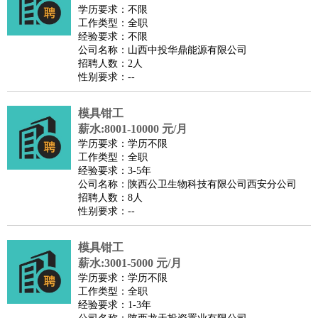
师
茶艺师
迎宾
学历要求：不限
工作类型：全职
酒店/旅游
：
酒店前台
酒店服务员
行李员
大堂经理
酒店管理
酒店管
经验要求：不限
家
导游
旅游顾问
签证专员
订票员
试睡师
公司名称：山西中投华鼎能源有限公司
招聘人数：2人
超市/销售
：
促销导购
营业员
收银员
理货员
食品加工
品类管理
店长
性别要求：--
美容/美发
：
发型师
美容师
化妆师
美甲师
美发助理
洗头工
美体师
美容顾问
美容助理
美容店长
宠物美容
模具钳工
保健/按摩
：
按摩师
薪水:8001-10000 元/月
针灸推拿
足疗师
搓澡工
盲人按摩
学历要求：学历不限
娱乐/影视
：
礼仪
调酒师
摄影师
主持人
配音员
后期制作
场务
群众
工作类型：全职
演员
音效师
灯光师
编剧
主播
经验要求：3-5年
公司名称：陕西公卫生物科技有限公司西安分公司
技术开发
：
程序员
网页设计
技术专员
软件工程师
测试工程师
运维
招聘人数：8人
工程师
技术支持
硬件工程师
系统工程师
通信工程师
数
性别要求：--
据工程师
前端工程师
APP开发
算法工程师
模具钳工
产品管理
：
产品经理
产品运营
产品助理
项目经理
高级产品经理
产
薪水:3001-5000 元/月
品实习生
SEO
学历要求：学历不限
电子/电气
：
无线电
电路工程
自动化
电子维修
产品工艺
工作类型：全职
经验要求：1-3年
家政/安保
：
保洁
保姆
保安
月嫂
钟点工
洗衣工
护工
育婴师
送水工