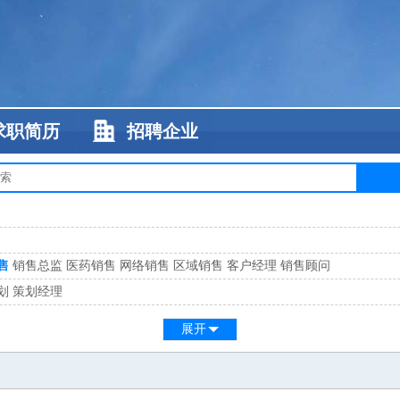
求职简历
招聘企业
售
销售总监
医药销售
网络销售
区域销售
客户经理
销售顾问
划
策划经理
系
客服总监
展开
工
缝纫工
维修工
水暖工
车工
叉车工
手机维修
电梯工
操作工
包装工
水
监
高级工程师