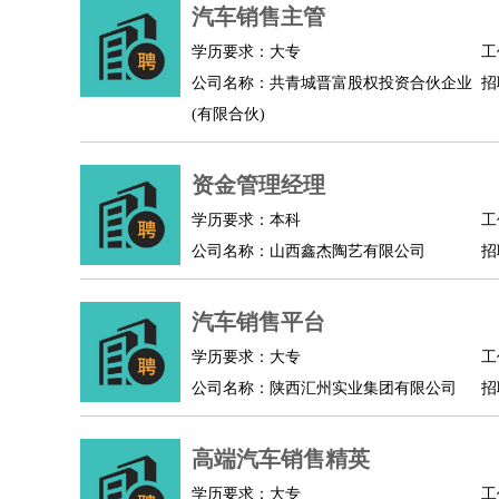
物业管理
：
物业维修
物业管理
物业招商
物业经理
汽车销售主管
淘宝/网店
：
淘宝客服
淘宝美工
淘宝店长
淘宝推广
淘宝装
学历要求：大专
工
财务/会计
：
会计
财务
出纳
审计
税务
财务分析
成本管理
公司名称：共青城晋富股权投资合伙企业
招
教育/培训
：
教师
家教
幼教
教学管理
学术研究
培训策划
(有限合伙)
银行/证券
：
理财顾问
证券分析
银行柜员
拍卖师
操盘手
银
律师/法务
：
律师
律师助理
法务专员
专利顾问
合同管理
资金管理经理
广告/咨询
：
文案
广告制作
咨询顾问
创意总监
广告策划
会
学历要求：本科
工
美术/设计
：
服装设计
平面设计
美编
家具设计
美术老师
室
公司名称：山西鑫杰陶艺有限公司
招
编辑/出版
：
编辑
记者
出版
发行
专栏作家
排版设计
翻译/语言
：
英语翻译
日语翻译
俄语翻译
韩语翻译
法语翻
汽车销售平台
医疗/药剂
：
医生
护士
药剂师
理疗师
导医
营养师
心理医
学历要求：大专
工
运动/健身
：
健身教练
瑜伽教练
舞蹈老师
游泳教练
台球教
公司名称：陕西汇州实业集团有限公司
招
环境保护
：
污水处理
环保检测
环境管理
环境绿化
水质检
政府公务
：
高端汽车销售精英
房地产
：
房产销售
置业顾问
房产客服
房产策划
房产店
学历要求：大专
工
建筑/装修
：
土木工程
工程监理
造价师
安全专员
项目管理