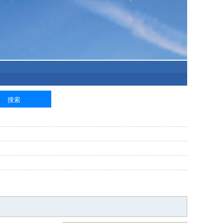
泥工
钢筋工
纺织工
管道工
样衣工
装卸工