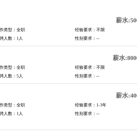
司机
驾校教练
带车司机
地铁司机
高铁司机
小车司机
快车司机
专车司机
薪水:50
度员
作类型：全职
经验要求：不限
报关员
买手
聘人数：1人
性别要求：--
精算师
契约管理
保险内勤
学徒
咖啡师
茶艺师
迎宾
薪水:800
理
酒店管家
导游
旅游顾问
签证专员
订票员
试睡师
作类型：全职
经验要求：不限
管理
店长
聘人数：5人
性别要求：--
美体师
美容顾问
美容助理
美容店长
宠物美容
薪水:40
场务
群众演员
音效师
灯光师
编剧
主播
程师
运维工程师
技术支持
硬件工程师
系统工程师
通信工程师
数据工程
作类型：全职
经验要求：1-3年
品经理
聘人数：1人
产品实习生
SEO
性别要求：--
师
送水工
家庭管家