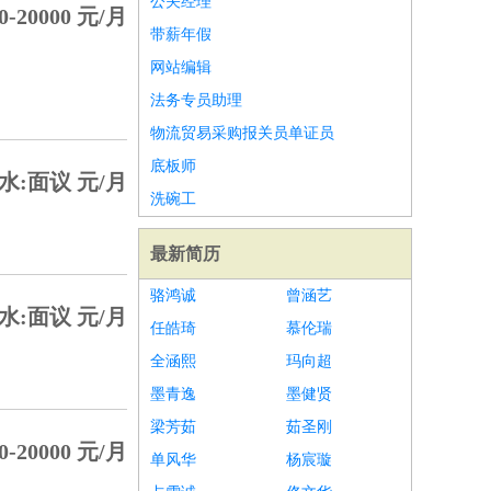
公关经理
0-20000 元/月
带薪年假
网站编辑
法务专员助理
物流贸易采购报关员单证员
底板师
水:面议 元/月
洗碗工
最新简历
骆鸿诚
曾涵艺
水:面议 元/月
任皓琦
慕伦瑞
全涵熙
玛向超
墨青逸
墨健贤
梁芳茹
茹圣刚
0-20000 元/月
单风华
杨宸璇