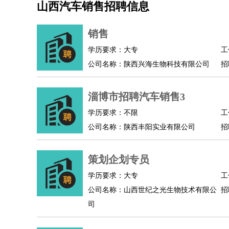
山西汽车销售招聘信息
机械/仪表
：
机械工程
仪器仪表
机电
版图设计
司机
：
商务司机
客车司机
货车司机
出租车司机
班车
销售
物流/仓储
：
快递员
仓库管理
搬运工
物流专员
物流经理
调
学历要求：大专
工
贸易/采购
：
外贸专员
外贸经理
采购员
采购经理
商务专员
公司名称：陕西兴海生物科技有限公司
招
保险/理赔
：
保险推销
保险顾问
核保理赔
保险经纪人
保险
餐饮类
：
厨师
服务员
传菜员
面点师
洗碗工
后厨
杂工
淄博市招聘汽车销售3
酒店/旅游
：
酒店前台
酒店服务员
行李员
大堂经理
酒店管
学历要求：不限
工
超市/销售
：
促销导购
营业员
收银员
理货员
食品加工
品类
公司名称：陕西丰阳实业有限公司
招
美容/美发
：
发型师
美容师
化妆师
美甲师
美发助理
洗头工
保健/按摩
：
按摩师
针灸推拿
足疗师
搓澡工
盲人按摩
策划企划专员
娱乐/影视
：
礼仪
调酒师
摄影师
主持人
配音员
后期制作
技术开发
：
程序员
网页设计
技术专员
软件工程师
测试工
学历要求：大专
工
产品管理
：
产品经理
公司名称：山西世纪之光生物技术有限公
产品运营
产品助理
项目经理
高级产
招
司
电子/电气
：
无线电
电路工程
自动化
电子维修
产品工艺
家政/安保
：
保洁
保姆
保安
月嫂
钟点工
洗衣工
护工
育婴