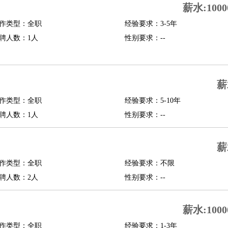
薪水:1000
修
淘宝策划
淘宝模特
作类型：全职
经验要求：3-5年
聘人数：1人
性别要求：--
课程顾问
行经理
信贷管理
薪
展策划
婚礼策划
媒介策划
咨询经理
客户主管
摄影师
作类型：全职
经验要求：5-10年
内设计
包装设计
动画设计
珠宝设计
店面设计
UI设计
聘人数：1人
性别要求：--
译
德语翻译
小语种
薪
生
中医
作类型：全职
经验要求：不限
练
高尔夫助理
体育解说员
体育记者
足球教练
聘人数：2人
性别要求：--
测员
薪水:1000
员
房产中介
房产内勤
房产评估师
作类型：全职
经验要求：1-3年
园林设计
测绘员
建筑工
装修工