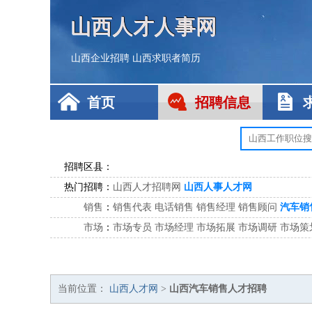
山西人才人事网
山西企业招聘
山西求职者简历
首页
招聘信息
招聘区县：
热门招聘：
山西人才招聘网
山西人事人才网
销售
：
销售代表
电话销售
销售经理
销售顾问
汽车销
市场
：
市场专员
市场经理
市场拓展
市场调研
市场策
客服
：
客服专员
电话客服
客服经理
售后服务
客户关
公关
：
公关员
公关经理
媒介专员
媒介经理
会展专员
技工/工人
：
普工
电工
木工
钳工
焊工
钣金工
锅炉工
油漆
当前位置：
山西人才网
>
山西汽车销售人才招聘
生产/研发
：
质量管理
生产组长
车间主任
工艺设计
生产总