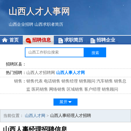
山西人才人事网
山西企业招聘
山西求职者简历
首页
招聘信息
求职简历
招聘企业
招聘区县：
热门招聘：
山西人才招聘网
山西人事人才网
销售
：
销售代表
电话销售
销售经理
销售顾问
汽车销售
销售总
监
医药销售
网络销售
区域销售
客户经理
销售顾问
市场
：
市场专员
市场经理
市场拓展
市场调研
市场策划
策划经
展开
理
客服
：
客服专员
电话客服
客服经理
售后服务
客户关系
客服总
当前位置：
山西人才网
>
山西人事经理人才招聘
监
山西人事经理招聘信息