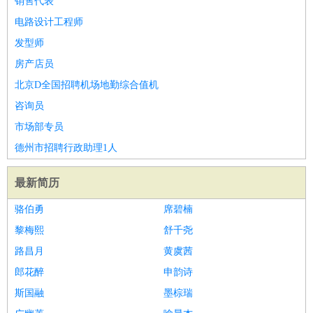
销售代表
电路设计工程师
发型师
房产店员
北京D全国招聘机场地勤综合值机
咨询员
市场部专员
德州市招聘行政助理1人
最新简历
骆伯勇
席碧楠
黎梅熙
舒千尧
路昌月
黄虞茜
郎花醉
申韵诗
斯国融
墨棕瑞