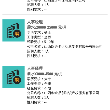
公司名称：山西运汾环保能源有限公司
家庭管家
招聘人数：1人
性别要求：--
物业管理
：
物业维修
物业管理
物业招商
物业经理
淘宝/网店
：
淘宝客服
淘宝美工
淘宝店长
淘宝推广
淘宝装修
淘宝策
人事经理
划
淘宝模特
薪水:20000-25000 元/月
财务/会计
：
会计
学历要求：硕士
财务
出纳
审计
税务
财务分析
成本管理
工作类型：全职
教育/培训
：
教师
家教
幼教
教学管理
学术研究
培训策划
课程顾问
经验要求：5-10年
公司名称：山西欧迈卡运动康复器材股份有限公司
银行/证券
：
理财顾问
证券分析
银行柜员
拍卖师
操盘手
银行经理
信
招聘人数：1人
贷管理
性别要求：--
律师/法务
：
律师
律师助理
法务专员
专利顾问
合同管理
广告/咨询
：
文案
广告制作
咨询顾问
创意总监
广告策划
会展策划
婚
人事经理
薪水:3000-4500 元/月
礼策划
媒介策划
咨询经理
客户主管
摄影师
学历要求：大专
美术/设计
：
服装设计
平面设计
美编
家具设计
美术老师
室内设计
包
工作类型：全职
经验要求：不限
装设计
动画设计
珠宝设计
店面设计
UI设计
公司名称：山西华企品创知识产权服务有限公司
编辑/出版
：
编辑
记者
出版
发行
专栏作家
排版设计
招聘人数：1人
性别要求：--
翻译/语言
：
英语翻译
日语翻译
俄语翻译
韩语翻译
法语翻译
德语翻
译
小语种