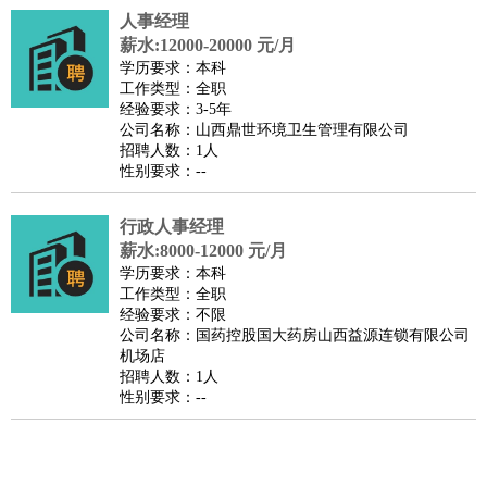
人事经理
医疗/药剂
：
医生
护士
药剂师
理疗师
导医
营养师
心理医生
中医
薪水:12000-20000 元/月
运动/健身
：
健身教练
瑜伽教练
舞蹈老师
游泳教练
台球教练
高尔夫
学历要求：本科
工作类型：全职
助理
体育解说员
体育记者
足球教练
经验要求：3-5年
环境保护
：
污水处理
环保检测
环境管理
环境绿化
水质检测员
公司名称：山西鼎世环境卫生管理有限公司
招聘人数：1人
政府公务
：
性别要求：--
房地产
：
房产销售
置业顾问
房产客服
房产策划
房产店员
房产中
介
房产内勤
房产评估师
行政人事经理
建筑/装修
：
土木工程
薪水:8000-12000 元/月
工程监理
造价师
安全专员
项目管理
园林设计
学历要求：本科
测绘员
建筑工
装修工
工作类型：全职
人事/行政
：
文员
前台
秘书
人事专员
人事经理
行政助理
行政主管
经验要求：不限
公司名称：国药控股国大药房山西益源连锁有限公司
招聘专员
招聘经理
猎头顾问
培训专员
机场店
高级管理
：
总监
总裁助理
副总裁
总经理
合伙人
CEO
CTO
CFO
招聘人数：1人
性别要求：--
CPO
农林牧渔
：
养殖人员
饲养业务
农艺师
畜牧师
饲料研发
好玩职业
：
酒店试睡员
美食品尝师
旅游体验师
职业拥抱师
酒店试