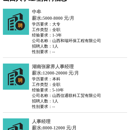
公关
：
公关员
公关经理
媒介专员
媒介经理
会展专员
技工/工人
：
普工
电工
木工
钳工
焊工
钣金工
锅炉工
油漆工
缝纫工
中牟
维修工
水暖工
车工
叉车工
手机维修
电梯工
操作工
包
薪水:5000-8000 元/月
学历要求：大专
装工
水泥工
钢筋工
纺织工
管道工
样衣工
装卸工
工作类型：全职
生产/研发
：
质量管理
生产组长
车间主任
工艺设计
生产总监
高级工
经验要求：1-3年
公司名称：山西和瑞环保工程有限公司
程师
招聘人数：1人
机械/仪表
：
机械工程
仪器仪表
机电
版图设计
性别要求：--
司机
：
商务司机
客车司机
货车司机
出租车司机
班车司机
驾校
教练
湖南张家界人事经理
带车司机
地铁司机
高铁司机
小车司机
快车司机
专
薪水:12000-20000 元/月
车司机
学历要求：本科
物流/仓储
：
快递员
仓库管理
搬运工
物流专员
物流经理
调度员
工作类型：全职
经验要求：5-10年
贸易/采购
：
外贸专员
外贸经理
采购员
采购经理
商务专员
报关员
买
公司名称：山西信通联科工贸有限公司
手
招聘人数：1人
性别要求：--
保险/理赔
：
保险推销
保险顾问
核保理赔
保险经纪人
保险精算师
契
约管理
保险内勤
人事经理
餐饮类
：
厨师
服务员
传菜员
面点师
洗碗工
后厨
杂工
学徒
咖啡
薪水:8000-12000 元/月