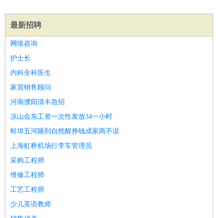
睡员
狗粮试吃员
手模
陪跑族
网购砍价师
色彩搭配师
品
酒师
最新招聘
网络咨询
护士长
内科全科医生
家居销售顾问
河南濮阳清丰急招
凉山会东工资一次性发放34一小时
蚌埠五河睡到自然醒挣钱成家两不误
上海虹桥机场行李车管理员
采购工程师
维修工程师
工艺工程师
少儿英语教师