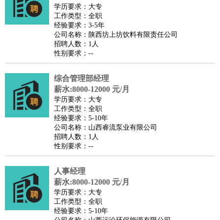
师
茶艺师
迎宾
学历要求：大专
工作类型：全职
酒店/旅游
：
酒店前台
酒店服务员
行李员
大堂经理
酒店管理
酒店管
经验要求：3-5年
家
导游
旅游顾问
签证专员
订票员
试睡师
公司名称：陕西坊上坊饮料有限责任公司
招聘人数：1人
超市/销售
：
促销导购
营业员
收银员
理货员
食品加工
品类管理
店长
性别要求：--
美容/美发
：
发型师
美容师
化妆师
美甲师
美发助理
洗头工
美体师
美容顾问
美容助理
美容店长
宠物美容
综合管理部经理
保健/按摩
：
按摩师
薪水:8000-12000 元/月
针灸推拿
足疗师
搓澡工
盲人按摩
学历要求：大专
娱乐/影视
：
礼仪
调酒师
摄影师
主持人
配音员
后期制作
场务
群众
工作类型：全职
演员
音效师
灯光师
编剧
主播
经验要求：5-10年
公司名称：山西睿流泵业有限公司
技术开发
：
程序员
网页设计
技术专员
软件工程师
测试工程师
运维
招聘人数：1人
工程师
技术支持
硬件工程师
系统工程师
通信工程师
数
性别要求：--
据工程师
前端工程师
APP开发
算法工程师
人事经理
产品管理
：
产品经理
产品运营
产品助理
项目经理
高级产品经理
产
薪水:8000-12000 元/月
品实习生
SEO
学历要求：大专
电子/电气
：
无线电
电路工程
自动化
电子维修
产品工艺
工作类型：全职
经验要求：5-10年
家政/安保
：
保洁
保姆
保安
月嫂
钟点工
洗衣工
护工
育婴师
送水工