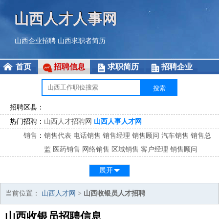
山西人才人事网
山西企业招聘
山西求职者简历
首页
招聘信息
求职简历
招聘企业
招聘区县：
热门招聘：
山西人才招聘网
山西人事人才网
销售
：
销售代表
电话销售
销售经理
销售顾问
汽车销售
销售总
监
医药销售
网络销售
区域销售
客户经理
销售顾问
市场
：
市场专员
市场经理
市场拓展
市场调研
市场策划
策划经
展开
理
客服
：
客服专员
电话客服
客服经理
售后服务
客户关系
客服总
当前位置：
山西人才网
>
山西收银员人才招聘
监
山西收银员招聘信息