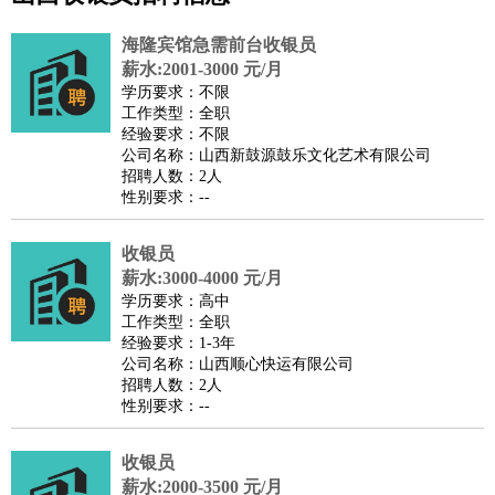
公关
：
公关员
公关经理
媒介专员
媒介经理
会展专员
技工/工人
：
普工
电工
木工
钳工
焊工
钣金工
锅炉工
油漆工
缝纫工
海隆宾馆急需前台收银员
维修工
水暖工
车工
叉车工
手机维修
电梯工
操作工
包
薪水:2001-3000 元/月
学历要求：不限
装工
水泥工
钢筋工
纺织工
管道工
样衣工
装卸工
工作类型：全职
生产/研发
：
质量管理
生产组长
车间主任
工艺设计
生产总监
高级工
经验要求：不限
公司名称：山西新鼓源鼓乐文化艺术有限公司
程师
招聘人数：2人
机械/仪表
：
机械工程
仪器仪表
机电
版图设计
性别要求：--
司机
：
商务司机
客车司机
货车司机
出租车司机
班车司机
驾校
教练
收银员
带车司机
地铁司机
高铁司机
小车司机
快车司机
专
薪水:3000-4000 元/月
车司机
学历要求：高中
物流/仓储
：
快递员
仓库管理
搬运工
物流专员
物流经理
调度员
工作类型：全职
经验要求：1-3年
贸易/采购
：
外贸专员
外贸经理
采购员
采购经理
商务专员
报关员
买
公司名称：山西顺心快运有限公司
手
招聘人数：2人
性别要求：--
保险/理赔
：
保险推销
保险顾问
核保理赔
保险经纪人
保险精算师
契
约管理
保险内勤
收银员
餐饮类
：
厨师
服务员
传菜员
面点师
洗碗工
后厨
杂工
学徒
咖啡
薪水:2000-3500 元/月