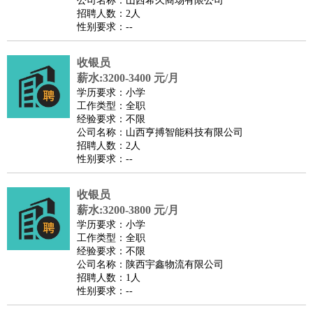
公司名称：山西希久商场有限公司
家庭管家
招聘人数：2人
性别要求：--
物业管理
：
物业维修
物业管理
物业招商
物业经理
淘宝/网店
：
淘宝客服
淘宝美工
淘宝店长
淘宝推广
淘宝装修
淘宝策
收银员
划
淘宝模特
薪水:3200-3400 元/月
财务/会计
：
会计
学历要求：小学
财务
出纳
审计
税务
财务分析
成本管理
工作类型：全职
教育/培训
：
教师
家教
幼教
教学管理
学术研究
培训策划
课程顾问
经验要求：不限
公司名称：山西亨搏智能科技有限公司
银行/证券
：
理财顾问
证券分析
银行柜员
拍卖师
操盘手
银行经理
信
招聘人数：2人
贷管理
性别要求：--
律师/法务
：
律师
律师助理
法务专员
专利顾问
合同管理
广告/咨询
：
文案
广告制作
咨询顾问
创意总监
广告策划
会展策划
婚
收银员
薪水:3200-3800 元/月
礼策划
媒介策划
咨询经理
客户主管
摄影师
学历要求：小学
美术/设计
：
服装设计
平面设计
美编
家具设计
美术老师
室内设计
包
工作类型：全职
经验要求：不限
装设计
动画设计
珠宝设计
店面设计
UI设计
公司名称：陕西宇鑫物流有限公司
编辑/出版
：
编辑
记者
出版
发行
专栏作家
排版设计
招聘人数：1人
性别要求：--
翻译/语言
：
英语翻译
日语翻译
俄语翻译
韩语翻译
法语翻译
德语翻
译
小语种