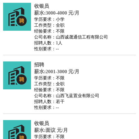
收银员
医疗/药剂
：
医生
护士
药剂师
理疗师
导医
营养师
心理医生
中医
薪水:3000-4000 元/月
运动/健身
：
健身教练
瑜伽教练
舞蹈老师
游泳教练
台球教练
高尔夫
学历要求：小学
工作类型：全职
助理
体育解说员
体育记者
足球教练
经验要求：不限
环境保护
：
污水处理
环保检测
环境管理
环境绿化
水质检测员
公司名称：山西诚晟通信工程有限公司
招聘人数：1人
政府公务
：
性别要求：--
房地产
：
房产销售
置业顾问
房产客服
房产策划
房产店员
房产中
介
房产内勤
房产评估师
招聘
建筑/装修
：
土木工程
薪水:2001-3000 元/月
工程监理
造价师
安全专员
项目管理
园林设计
学历要求：不限
测绘员
建筑工
装修工
工作类型：全职
人事/行政
：
文员
前台
秘书
人事专员
人事经理
行政助理
行政主管
经验要求：不限
公司名称：山西飞蓝置业有限公司
招聘专员
招聘经理
猎头顾问
培训专员
招聘人数：若干
高级管理
：
总监
总裁助理
副总裁
总经理
合伙人
CEO
CTO
CFO
性别要求：--
CPO
收银员
农林牧渔
：
养殖人员
饲养业务
农艺师
畜牧师
饲料研发
薪水:面议 元/月
好玩职业
：
酒店试睡员
美食品尝师
旅游体验师
职业拥抱师
酒店试
学历要求：不限