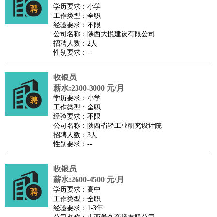
师
茶艺师
迎宾
学历要求：小学
工作类型：全职
酒店/旅游
：
酒店前台
酒店服务员
行李员
大堂经理
酒店管理
酒店管
经验要求：不限
家
导游
旅游顾问
签证专员
订票员
试睡师
公司名称：陕西大悦建设有限公司
招聘人数：2人
超市/销售
：
促销导购
营业员
收银员
理货员
食品加工
品类管理
店长
性别要求：--
美容/美发
：
发型师
美容师
化妆师
美甲师
美发助理
洗头工
美体师
美容顾问
美容助理
美容店长
宠物美容
收银员
保健/按摩
：
按摩师
薪水:2300-3000 元/月
针灸推拿
足疗师
搓澡工
盲人按摩
学历要求：小学
娱乐/影视
：
礼仪
调酒师
摄影师
主持人
配音员
后期制作
场务
群众
工作类型：全职
演员
音效师
灯光师
编剧
主播
经验要求：不限
公司名称：陕西省轻工业研究设计院
技术开发
：
程序员
网页设计
技术专员
软件工程师
测试工程师
运维
招聘人数：3人
工程师
技术支持
硬件工程师
系统工程师
通信工程师
数
性别要求：--
据工程师
前端工程师
APP开发
算法工程师
收银员
产品管理
：
产品经理
产品运营
产品助理
项目经理
高级产品经理
产
薪水:2600-4500 元/月
品实习生
SEO
学历要求：高中
电子/电气
：
无线电
电路工程
自动化
电子维修
产品工艺
工作类型：全职
经验要求：1-3年
家政/安保
：
保洁
保姆
保安
月嫂
钟点工
洗衣工
护工
育婴师
送水工