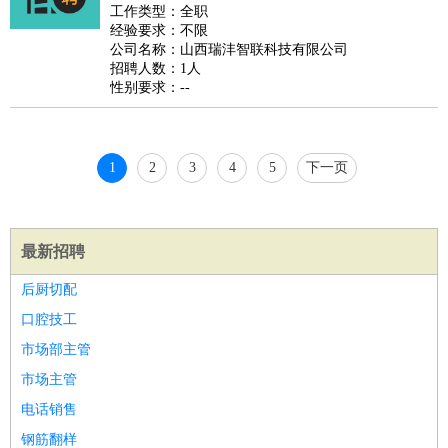
睡员
狗粮试吃员
手模
陪跑族
网购砍价师
色彩搭配师
品
工作类型：全职
经验要求：不限
酒师
公司名称：山西瑞沣智联科技有限公司
招聘人数：1人
性别要求：--
1
2
3
4
5
下一页
最新招聘
后厨切配
口腔技工
市场部主管
市场主管
电话销售
钢筋翻样